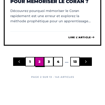
POUR MÉMORISER LE CORAN ?
Découvrez pourquoi mémoriser le Coran
rapidement est une erreur et explorez la
méthode prophétique pour un apprentissage
durable, à votre propre rythme.
LIRE L'ARTICLE
...
1
2
3
4
13
PAGE 2 SUR 13 · 145 ARTICLES