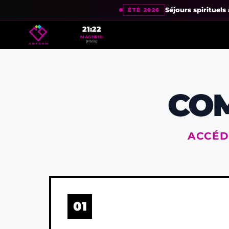
Séjours spirituel
ÉTÉ 2026
21:22
MAGHRIB
(Paris)
COM
ACCÉD
01