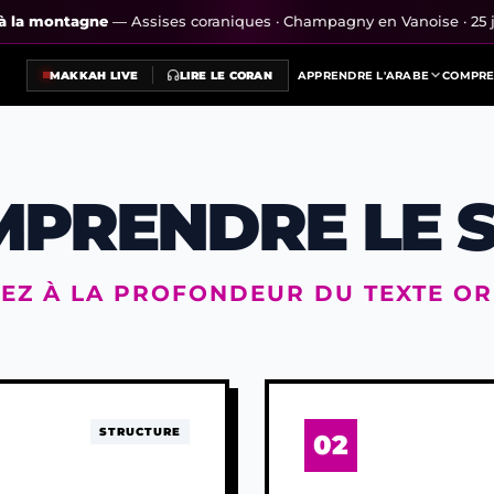
s à la montagne
— Assises coraniques · Champagny en Vanoise · 25 j
MAKKAH LIVE
LIRE LE CORAN
APPRENDRE L'ARABE
COMPRE
PRENDRE LE 
EZ À LA PROFONDEUR DU TEXTE OR
STRUCTURE
02