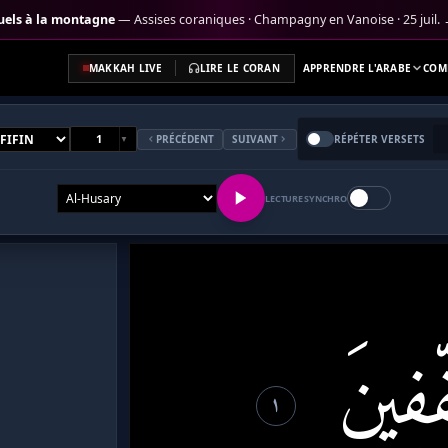
tuels à la montagne
— Assises coraniques · Champagny en Vanoise · 25 juil.
MAKKAH LIVE
LIRE LE CORAN
APPRENDRE L'ARABE
COM
PRÉCÉDENT
SUIVANT
RÉPÉTER VERSETS
▼
LECTURE SYNCHRO
 réglement,
فِّفِينَ
١