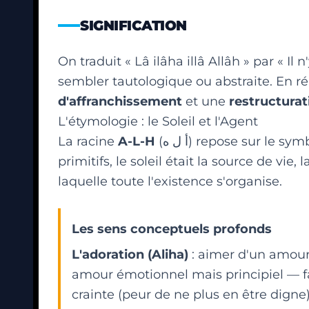
ALLÂHU AKBAR
SIGNIFICATION
DU'Â
On traduit « Lâ ilâha illâ Allâh » par « I
LÂ YUKALLIFU ALLÂHU NAFSAN
ILLÂ WUS'AHÂ
sembler tautologique ou abstraite. En réa
ÎMÂN
d'affranchissement
et une
restructurat
ISLAM
L'étymologie : le Soleil et l'Agent
La racine
A-L-H
(أ ل ه) repose sur le
RAHMA
primitifs, le soleil était la source de vie,
SALÂH
laquelle toute l'existence s'organise.
SHAHÂDA
TAQWÂ
Les sens conceptuels profonds
ZAKÂT
L'adoration (Aliha)
: aimer d'un amour 
amour émotionnel mais principiel — fa
crainte (peur de ne plus en être digne)