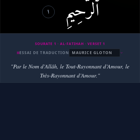
ٱلرَّحِيمِ
C’est Toi que nous adorons et c’est de Toi que nous solliciton
١
Verset 6
Offre-nous la Voie qui requiert la rectitude,
Verset 7
SOURATE 1 · AL-FATIHAH · VERSET 1
la Voie de ceux sur lesquels Tu as répandu Tes bienfaits, qu
ESSAI DE TRADUCTION
"Par le Nom d’Allâh, le Tout-Rayonnant d’Amour, le
Très-Rayonnant d’Amour."