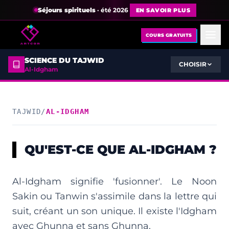
Séjours spirituels
· été 2026
EN SAVOIR PLUS
COURS GRATUITS
SCIENCE DU TAJWID
CHOISIR
Al-Idgham
TAJWID
/
AL-IDGHAM
QU'EST-CE QUE AL-IDGHAM ?
Al-Idgham signifie 'fusionner'. Le Noon
Sakin ou Tanwin s'assimile dans la lettre qui
suit, créant un son unique. Il existe l'Idgham
avec Ghunna et sans Ghunna.