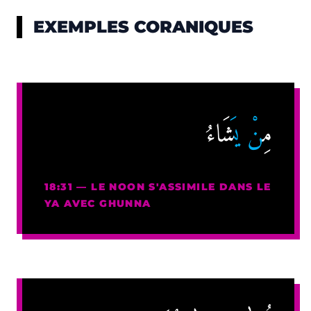
EXEMPLES CORANIQUES
مِ
نْ ي
َشَاءُ
18:31 — LE NOON S'ASSIMILE DANS LE
YA AVEC GHUNNA