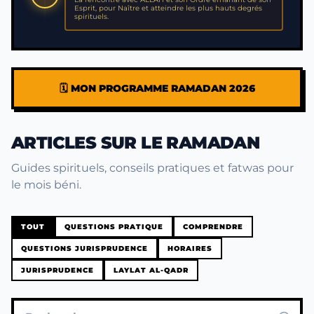
Esprit, pour Naître et atteindre les plus hauts degrés
spirituels.
🗓️ MON PROGRAMME RAMADAN 2026
ARTICLES SUR LE RAMADAN
Guides spirituels, conseils pratiques et fatwas pour
le mois béni.
TOUT
QUESTIONS PRATIQUE
COMPRENDRE
QUESTIONS JURISPRUDENCE
HORAIRES
JURISPRUDENCE
LAYLAT AL-QADR