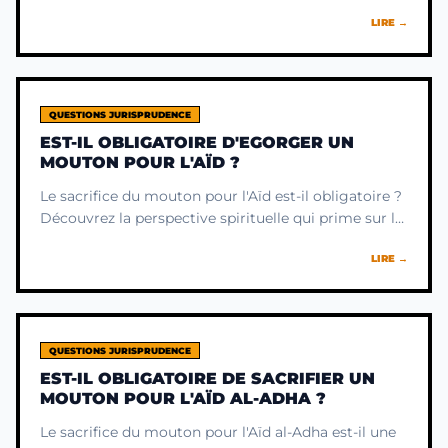
responsabilité financière du sacrifice, pour une
LIRE →
pratique sereine et juste.
QUESTIONS JURISPRUDENCE
EST-IL OBLIGATOIRE D'EGORGER UN
MOUTON POUR L'AÏD ?
Le sacrifice du mouton pour l'Aïd est-il obligatoire ?
Découvrez la perspective spirituelle qui prime sur la
règle et le sens profond de cet acte pour votre âme.
LIRE →
QUESTIONS JURISPRUDENCE
EST-IL OBLIGATOIRE DE SACRIFIER UN
MOUTON POUR L'AÏD AL-ADHA ?
Le sacrifice du mouton pour l'Aïd al-Adha est-il une