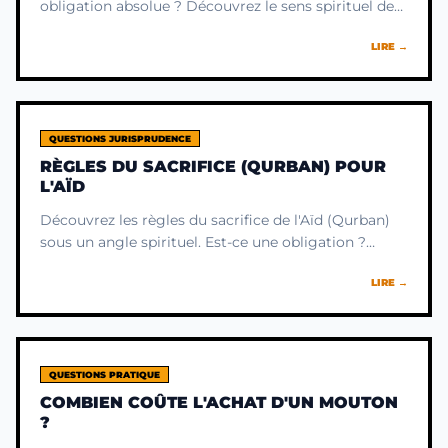
obligation absolue ? Découvrez le sens spirituel de
ce rite et comprenez pourquoi l'intention prime sur
LIRE →
l'acte.
QUESTIONS JURISPRUDENCE
RÈGLES DU SACRIFICE (QURBAN) POUR
L'AÏD
Découvrez les règles du sacrifice de l'Aïd (Qurban)
sous un angle spirituel. Est-ce une obligation ?
Comprenez le sens profond de ce rite pour votre
LIRE →
âme.
QUESTIONS PRATIQUE
COMBIEN COÛTE L'ACHAT D'UN MOUTON
?