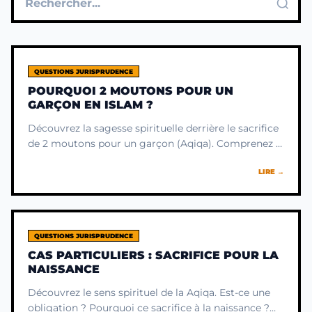
QUESTIONS JURISPRUDENCE
POURQUOI 2 MOUTONS POUR UN
GARÇON EN ISLAM ?
Découvrez la sagesse spirituelle derrière le sacrifice
de 2 moutons pour un garçon (Aqiqa). Comprenez le
sens profond au-delà de l'obligation, axé sur la
LIRE →
gratitude.
QUESTIONS JURISPRUDENCE
CAS PARTICULIERS : SACRIFICE POUR LA
NAISSANCE
Découvrez le sens spirituel de la Aqiqa. Est-ce une
obligation ? Pourquoi ce sacrifice à la naissance ?