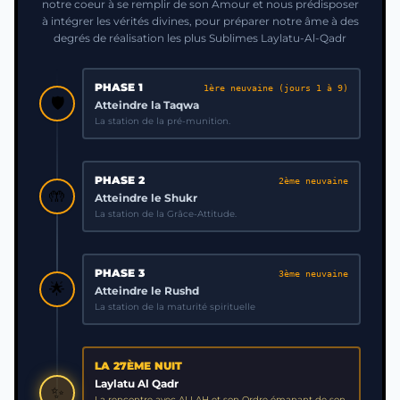
notre coeur à se remplir de son Amour et nous prédisposer
à intégrer les vérités divines, pour préparer notre âme à des
degrés de réalisation les plus Sublimes Laylatu-Al-Qadr
PHASE 1
1ère neuvaine (jours 1 à 9)
🛡️
Atteindre la Taqwa
La station de la pré-munition.
PHASE 2
2ème neuvaine
🤲
Atteindre le Shukr
La station de la Grâce-Attitude.
PHASE 3
3ème neuvaine
🌟
Atteindre le Rushd
La station de la maturité spirituelle
LA 27ÈME NUIT
Laylatu Al Qadr
✨
La rencontre avec ALLAH et son Ordre émanant de son