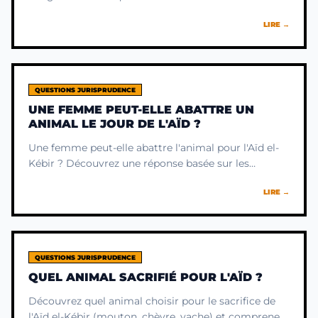
Un guide pour comprendre le but profond de cette
LIRE →
pratique.
QUESTIONS JURISPRUDENCE
UNE FEMME PEUT-ELLE ABATTRE UN
ANIMAL LE JOUR DE L'AÏD ?
Une femme peut-elle abattre l'animal pour l'Aïd el-
Kébir ? Découvrez une réponse basée sur les
principes spirituels et le sens profond du sacrifice en
LIRE →
Islam.
QUESTIONS JURISPRUDENCE
QUEL ANIMAL SACRIFIÉ POUR L'AÏD ?
Découvrez quel animal choisir pour le sacrifice de
l'Aïd el-Kébir (mouton, chèvre, vache) et comprenez