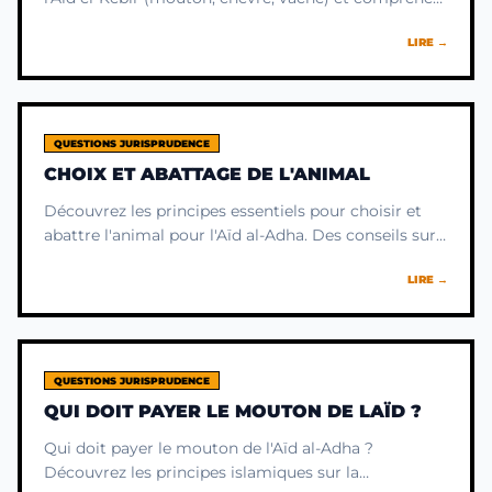
le sens spirituel profond de ce rite essentiel.
LIRE →
QUESTIONS JURISPRUDENCE
CHOIX ET ABATTAGE DE L'ANIMAL
Découvrez les principes essentiels pour choisir et
abattre l'animal pour l'Aïd al-Adha. Des conseils sur
l'âge, la santé et le sens spirituel du sacrifice.
LIRE →
QUESTIONS JURISPRUDENCE
QUI DOIT PAYER LE MOUTON DE LAÏD ?
Qui doit payer le mouton de l'Aïd al-Adha ?
Découvrez les principes islamiques sur la