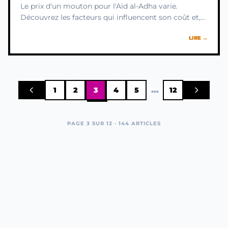
Le prix d'un mouton pour l'Aïd al-Adha varie.
Découvrez les facteurs qui influencent son coût et,
plus important encore, le sens spirituel profond de
LIRE →
ce sacrifice.
...
1
2
3
4
5
12
PAGE 3 SUR 12 · 144 ARTICLES