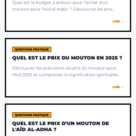
Quel est le budget à prévoir pour l'achat d'un
mouton pour l'Aïd al-Kabir ? Découvrez les prix
moyens et surtout le sens profond de ce sacrifice.
LIRE →
QUESTIONS PRATIQUE
QUEL EST LE PRIX DU MOUTON EN 2025 ?
Découvrez les prévisions du prix du mouton pour
l'Aïd 2025 et comprenez la signification spirituelle
profonde de ce sacrifice au-delà de son coût
LIRE →
matériel.
QUESTIONS PRATIQUE
QUEL EST LE PRIX D'UN MOUTON DE
L'AÏD AL-ADHA ?