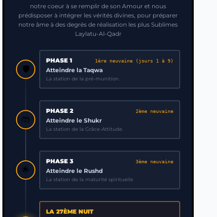
notre coeur à se remplir de son Amour et nous
prédisposer à intégrer les vérités divines, pour préparer
notre âme à des degrés de réalisation les plus Sublimes
Laylatu-Al-Qadr
PHASE 1
1ère neuvaine (jours 1 à 9)
🛡️
Atteindre la Taqwa
La station de la pré-munition.
PHASE 2
2ème neuvaine
🤲
Atteindre le Shukr
La station de la Grâce-Attitude.
PHASE 3
3ème neuvaine
🌟
Atteindre le Rushd
La station de la maturité spirituelle
LA 27ÈME NUIT