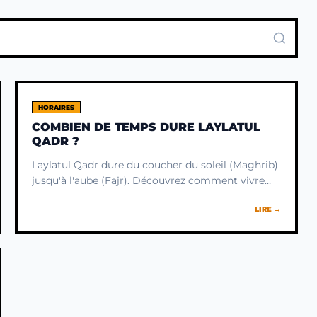
HORAIRES
COMBIEN DE TEMPS DURE LAYLATUL
QADR ?
Laylatul Qadr dure du coucher du soleil (Maghrib)
jusqu'à l'aube (Fajr). Découvrez comment vivre
pleinement ces heures bénies et en saisir le sens
LIRE →
profond.