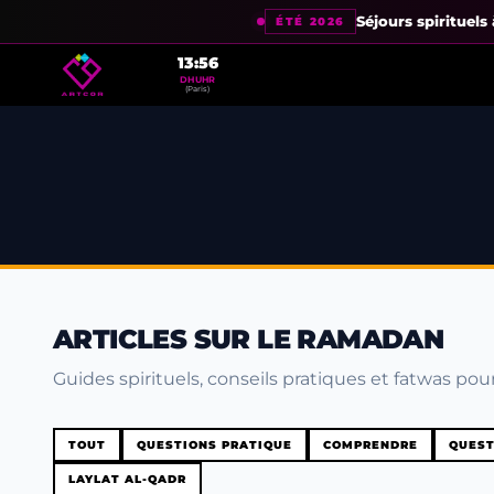
Séjours spirituel
ÉTÉ 2026
13:56
DHUHR
(Paris)
ARTICLES SUR LE RAMADAN
Guides spirituels, conseils pratiques et fatwas pour
TOUT
QUESTIONS PRATIQUE
COMPRENDRE
QUEST
LAYLAT AL-QADR