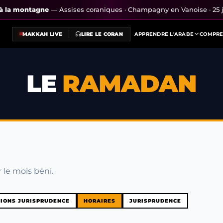
s à la montagne
— Assises coraniques · Champagny en Vanoise · 25 j
MAKKAH LIVE
LIRE LE CORAN
APPRENDRE L'ARABE
COMPRE
LE
RAMADAN
 le mois béni.
IONS JURISPRUDENCE
HORAIRES
JURISPRUDENCE