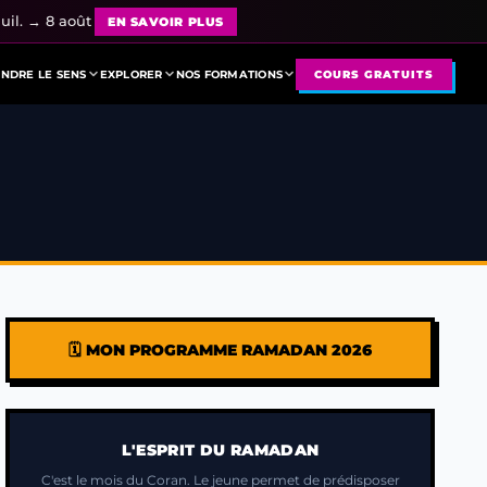
uil. → 8 août
EN SAVOIR PLUS
NDRE LE SENS
EXPLORER
NOS FORMATIONS
COURS GRATUITS
🗓️ MON PROGRAMME RAMADAN 2026
L'ESPRIT DU RAMADAN
C'est le mois du Coran. Le jeune permet de prédisposer