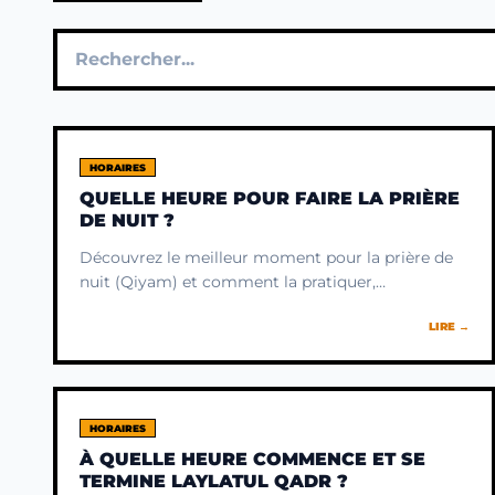
HORAIRES
QUELLE HEURE POUR FAIRE LA PRIÈRE
DE NUIT ?
Découvrez le meilleur moment pour la prière de
nuit (Qiyam) et comment la pratiquer,
notamment durant les 10 dernières nuits de
LIRE →
Ramadan pour atteindre Laylat al-Qadr.
HORAIRES
À QUELLE HEURE COMMENCE ET SE
TERMINE LAYLATUL QADR ?