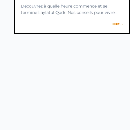
Découvrez à quelle heure commence et se
termine Laylatul Qadr. Nos conseils pour vivre
pleinement cette nuit bénie, du coucher du soleil
LIRE →
(Maghrib) jusqu'à l'aube (Fajr).