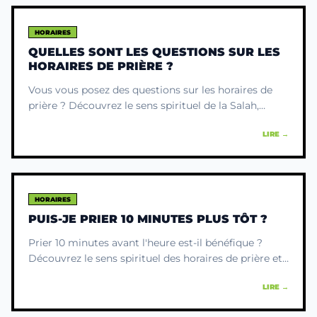
HORAIRES
QUELLES SONT LES QUESTIONS SUR LES
HORAIRES DE PRIÈRE ?
Vous vous posez des questions sur les horaires de
prière ? Découvrez le sens spirituel de la Salah,
pourquoi les heures sont importantes et comment
LIRE →
vivre ce moment comme une rencontre.
HORAIRES
PUIS-JE PRIER 10 MINUTES PLUS TÔT ?
Prier 10 minutes avant l'heure est-il bénéfique ?
Découvrez le sens spirituel des horaires de prière et
comprenez pourquoi attendre l'heure est un cadeau
LIRE →
pour votre âme.