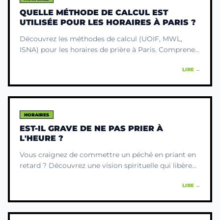
QUELLE MÉTHODE DE CALCUL EST
UTILISÉE POUR LES HORAIRES À PARIS ?
Découvrez les méthodes de calcul (UOIF, MWL,
ISNA) pour les horaires de prière à Paris. Comprenez
quel angle choisir pour une pratique sereine et
LIRE →
connectée.
HORAIRES
EST-IL GRAVE DE NE PAS PRIER À
L'HEURE ?
Vous craignez de commettre un péché en priant en
retard ? Découvrez une vision spirituelle qui libère
de la culpabilité et replace la prière comme un
LIRE →
cadeau pour l'âme.