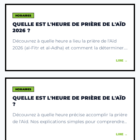
HORAIRES
QUELLE EST L'HEURE DE PRIÈRE DE L'AÏD
2026 ?
Découvrez à quelle heure a lieu la prière de l'Aïd
2026 (al-Fitr et al-Adha) et comment la déterminer.
Comprenez sa symbolique de renouveau et de
LIRE →
récolte.
HORAIRES
QUELLE EST L'HEURE DE PRIÈRE DE L'AÏD
?
Découvrez à quelle heure précise accomplir la prière
de l'Aïd. Nos explications simples pour comprendre
le moment idéal et la symbolique de cette
LIRE →
célébration.