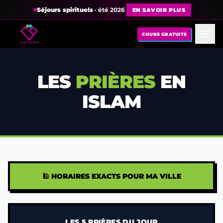
Séjours spirituels
· été 2026
EN SAVOIR PLUS
COURS GRATUITS
LES
PRIÈRES
EN
ISLAM
🕌 HORAIRES EXACTS POUR MA VILLE
LES 5 PRIÈRES DU JOUR