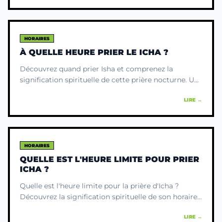
HORAIRES
À QUELLE HEURE PRIER LE ICHA ?
Découvrez quand prier Isha et comprenez la
signification spirituelle de cette prière nocturne. Un
guide simple pour aligner votre pratique avec le
LIRE →
sens profond du Coran.
HORAIRES
QUELLE EST L'HEURE LIMITE POUR PRIER
ICHA ?
Quelle est l'heure limite pour la prière d'Icha ?
Découvrez la signification spirituelle de son horaire
et comprenez jusqu'à quand vous pouvez
LIRE →
l'accomplir.