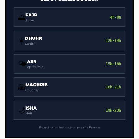
FAJR
🌅
4h-8h
Aube
DHUHR
☀️
12h-14h
Zénith
ASR
🌤️
15h-18h
Après-midi
MAGHRIB
🌇
18h-21h
Coucher
ISHA
🌙
19h-23h
Nuit
Fourchettes indicatives pour la France