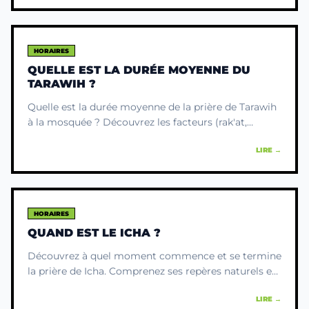
HORAIRES
QUELLE EST LA DURÉE MOYENNE DU
TARAWIH ?
Quelle est la durée moyenne de la prière de Tarawih
à la mosquée ? Découvrez les facteurs (rak'at,
récitation) et nos conseils pour vivre ce moment
LIRE →
spirituel.
HORAIRES
QUAND EST LE ICHA ?
Découvrez à quel moment commence et se termine
la prière de Icha. Comprenez ses repères naturels et
la richesse spirituelle de ce moment de transition
LIRE →
nocturne.