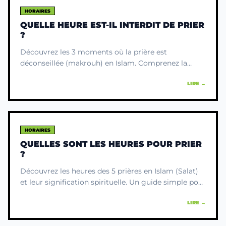
HORAIRES
QUELLE HEURE EST-IL INTERDIT DE PRIER
?
Découvrez les 3 moments où la prière est
déconseillée (makrouh) en Islam. Comprenez la
sagesse spirituelle derrière ces heures et priez avec
LIRE →
sérénité.
HORAIRES
QUELLES SONT LES HEURES POUR PRIER
?
Découvrez les heures des 5 prières en Islam (Salat)
et leur signification spirituelle. Un guide simple pour
comprendre quand et pourquoi prier, et nourrir
LIRE →
votre foi.