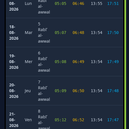
Rabīʿ
08-
Lun
05:05
06:46
13:55
17:51
2
al-
2026
awwal
5
18-
Rabīʿ
08-
Mar
05:07
06:48
13:54
17:50
2
al-
2026
awwal
6
19-
Rabīʿ
08-
Mer
05:08
06:49
13:54
17:49
2
al-
2026
awwal
7
20-
Rabīʿ
08-
Jeu
05:09
06:50
13:54
17:48
2
al-
2026
awwal
8
21-
Rabīʿ
08-
Ven
05:12
06:52
13:54
17:47
2
al-
2026
awwal