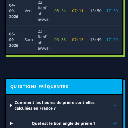
22
04-
Rabīʿ
09-
Ven
05:34
07:11
13:50
17:30
2
al-
2026
awwal
23
05-
Rabīʿ
09-
Sam
05:36
07:13
13:49
17:29
2
al-
2026
awwal
QUESTIONS FRÉQUENTES
Comment les heures de prière sont-elles
calculées en France ?
Quel est le bon angle de prière ?