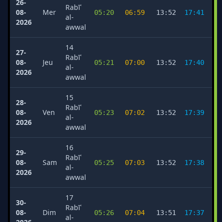
26-
Rabīʿ
08-
Mer
05:20
06:59
13:52
17:41
2
al-
2026
awwal
14
27-
Rabīʿ
08-
Jeu
05:21
07:00
13:52
17:40
2
al-
2026
awwal
15
28-
Rabīʿ
08-
Ven
05:23
07:02
13:52
17:39
2
al-
2026
awwal
16
29-
Rabīʿ
08-
Sam
05:25
07:03
13:52
17:38
2
al-
2026
awwal
17
30-
Rabīʿ
08-
Dim
05:26
07:04
13:51
17:37
2
al-