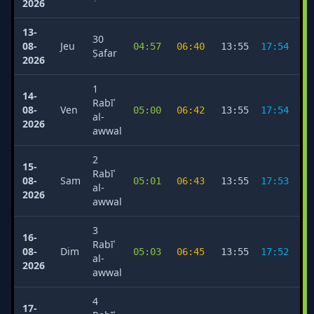
2026
13-
30
08-
Jeu
04:57
06:40
13:55
17:54
2
Ṣafar
2026
1
14-
Rabīʿ
08-
Ven
05:00
06:42
13:55
17:54
2
al-
2026
awwal
2
15-
Rabīʿ
08-
Sam
05:01
06:43
13:55
17:53
2
al-
2026
awwal
3
16-
Rabīʿ
08-
Dim
05:03
06:45
13:55
17:52
2
al-
2026
awwal
4
17-