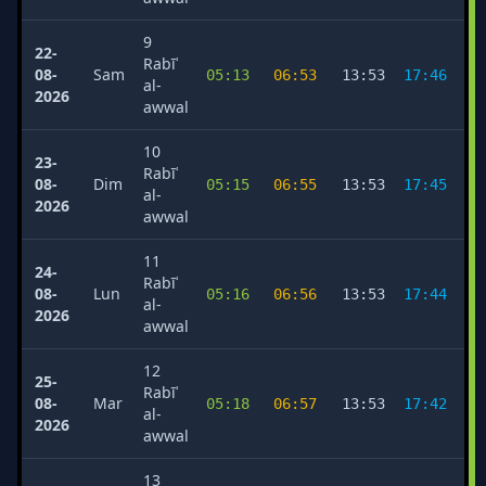
9
22-
Rabīʿ
08-
Sam
05:13
06:53
13:53
17:46
2
al-
2026
awwal
10
23-
Rabīʿ
08-
Dim
05:15
06:55
13:53
17:45
2
al-
2026
awwal
11
24-
Rabīʿ
08-
Lun
05:16
06:56
13:53
17:44
2
al-
2026
awwal
12
25-
Rabīʿ
08-
Mar
05:18
06:57
13:53
17:42
2
al-
2026
awwal
13