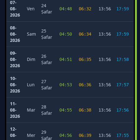
07-
24
08-
Ven
04:48
06:32
13:56
17:59
2
Ṣafar
2026
08-
25
08-
Sam
04:50
06:34
13:56
17:59
2
Ṣafar
2026
09-
26
08-
Dim
04:51
06:35
13:56
17:58
2
Ṣafar
2026
10-
27
08-
Lun
04:53
06:36
13:56
17:57
2
Ṣafar
2026
11-
28
08-
Mar
04:55
06:38
13:56
17:56
2
Ṣafar
2026
12-
29
08-
Mer
04:56
06:39
13:56
17:55
2
Ṣafar