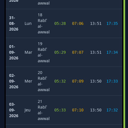
2026
awwal
18
31-
Rabīʿ
08-
Lun
05:28
07:06
13:51
17:35
2
al-
2026
awwal
19
01-
Rabīʿ
09-
Mar
05:29
07:07
13:51
17:34
2
al-
2026
awwal
20
02-
Rabīʿ
09-
Mer
05:32
07:09
13:50
17:33
2
al-
2026
awwal
21
03-
Rabīʿ
09-
Jeu
05:33
07:10
13:50
17:32
2
al-
2026
awwal