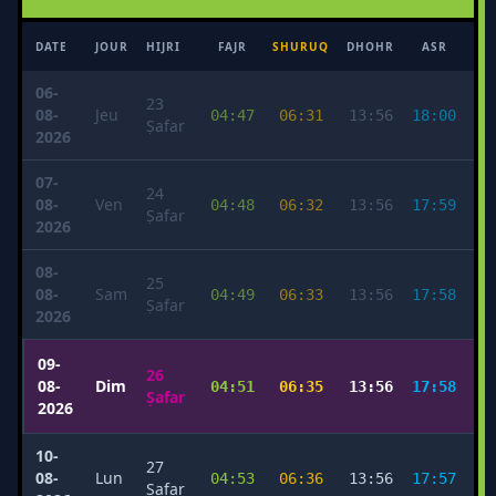
DATE
JOUR
HIJRI
FAJR
SHURUQ
DHOHR
ASR
MA
06-
23
08-
Jeu
04:47
06:31
13:56
18:00
2
Ṣafar
2026
07-
24
08-
Ven
04:48
06:32
13:56
17:59
2
Ṣafar
2026
08-
25
08-
Sam
04:49
06:33
13:56
17:58
2
Ṣafar
2026
09-
26
08-
Dim
04:51
06:35
13:56
17:58
2
Ṣafar
2026
10-
27
08-
Lun
04:53
06:36
13:56
17:57
2
Ṣafar