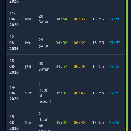
2026
11-
28
08-
Mar
04:54
06:37
13:56
17:56
2
Ṣafar
2026
12-
29
08-
Mer
04:56
06:39
13:55
17:55
2
Ṣafar
2026
13-
30
08-
Jeu
04:57
06:40
13:55
17:54
2
Ṣafar
2026
1
14-
Rabīʿ
08-
Ven
05:00
06:42
13:55
17:53
2
al-
2026
awwal
2
15-
Rabīʿ
08-
Sam
05:01
06:43
13:55
17:52
2
al-
2026