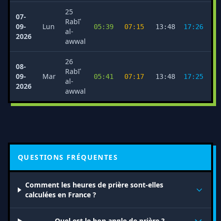
25
07-
Rabīʿ
09-
Lun
05:39
07:15
13:48
17:26
2
al-
2026
awwal
26
08-
Rabīʿ
09-
Mar
05:41
07:17
13:48
17:25
2
al-
2026
awwal
QUESTIONS FRÉQUENTES
Comment les heures de prière sont-elles
calculées en France ?
Quel est le bon angle de prière ?