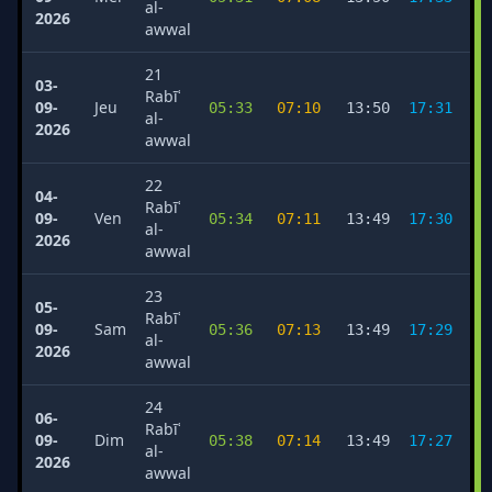
al-
2026
awwal
21
03-
Rabīʿ
09-
Jeu
05:33
07:10
13:50
17:31
2
al-
2026
awwal
22
04-
Rabīʿ
09-
Ven
05:34
07:11
13:49
17:30
2
al-
2026
awwal
23
05-
Rabīʿ
09-
Sam
05:36
07:13
13:49
17:29
2
al-
2026
awwal
24
06-
Rabīʿ
09-
Dim
05:38
07:14
13:49
17:27
2
al-
2026
awwal