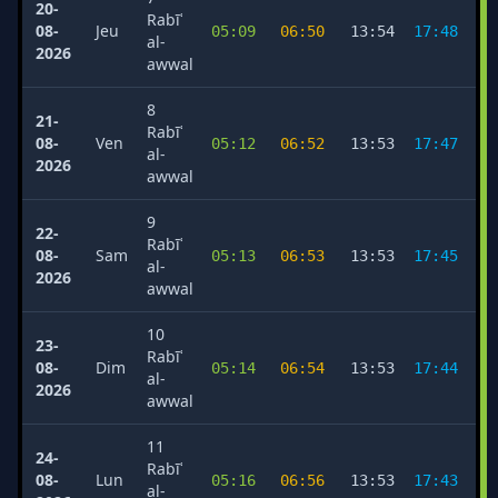
20-
Rabīʿ
08-
Jeu
05:09
06:50
13:54
17:48
2
al-
2026
awwal
8
21-
Rabīʿ
08-
Ven
05:12
06:52
13:53
17:47
2
al-
2026
awwal
9
22-
Rabīʿ
08-
Sam
05:13
06:53
13:53
17:45
2
al-
2026
awwal
10
23-
Rabīʿ
08-
Dim
05:14
06:54
13:53
17:44
2
al-
2026
awwal
11
24-
Rabīʿ
08-
Lun
05:16
06:56
13:53
17:43
2
al-