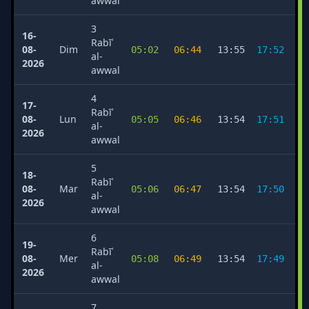
awwal
3
16-
Rabīʿ
08-
Dim
05:02
06:44
13:55
17:52
2
al-
2026
awwal
4
17-
Rabīʿ
08-
Lun
05:05
06:46
13:54
17:51
2
al-
2026
awwal
5
18-
Rabīʿ
08-
Mar
05:06
06:47
13:54
17:50
2
al-
2026
awwal
6
19-
Rabīʿ
08-
Mer
05:08
06:49
13:54
17:49
2
al-
2026
awwal
7