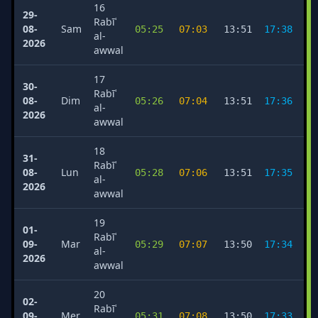
16
29-
Rabīʿ
08-
Sam
05:25
07:03
13:51
17:38
2
al-
2026
awwal
17
30-
Rabīʿ
08-
Dim
05:26
07:04
13:51
17:36
2
al-
2026
awwal
18
31-
Rabīʿ
08-
Lun
05:28
07:06
13:51
17:35
2
al-
2026
awwal
19
01-
Rabīʿ
09-
Mar
05:29
07:07
13:50
17:34
2
al-
2026
awwal
20
02-
Rabīʿ
09-
Mer
05:31
07:08
13:50
17:33
2