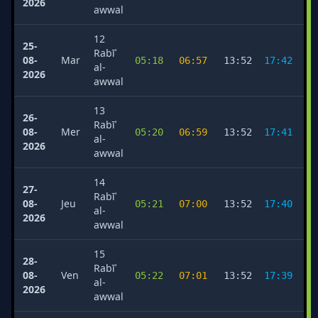
2026
awwal
12
25-
Rabīʿ
08-
Mar
05:18
06:57
13:52
17:42
2
al-
2026
awwal
13
26-
Rabīʿ
08-
Mer
05:20
06:59
13:52
17:41
2
al-
2026
awwal
14
27-
Rabīʿ
08-
Jeu
05:21
07:00
13:52
17:40
2
al-
2026
awwal
15
28-
Rabīʿ
08-
Ven
05:22
07:01
13:52
17:39
2
al-
2026
awwal