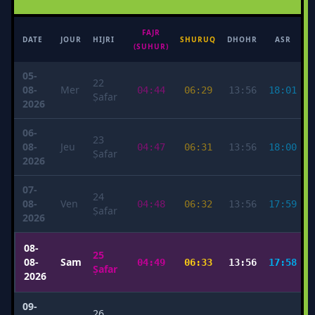
FAJR
M
DATE
JOUR
HIJRI
SHURUQ
DHOHR
ASR
(SUHUR)
05-
22
08-
Mer
04:44
06:29
13:56
18:01
Ṣafar
2026
06-
23
08-
Jeu
04:47
06:31
13:56
18:00
Ṣafar
2026
07-
24
08-
Ven
04:48
06:32
13:56
17:59
Ṣafar
2026
08-
25
08-
Sam
04:49
06:33
13:56
17:58
Ṣafar
2026
09-
26