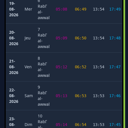
6
19-
Rabīʿ
08-
Mer
05:08
06:49
13:54
17:49
al-
2026
awwal
7
20-
Rabīʿ
08-
Jeu
05:09
06:50
13:54
17:48
al-
2026
awwal
8
21-
Rabīʿ
08-
Ven
05:12
06:52
13:54
17:47
al-
2026
awwal
9
22-
Rabīʿ
08-
Sam
05:13
06:53
13:53
17:46
al-
2026
awwal
10
23-
Rabīʿ
08-
Dim
05:14
06:54
13:53
17:45
al-