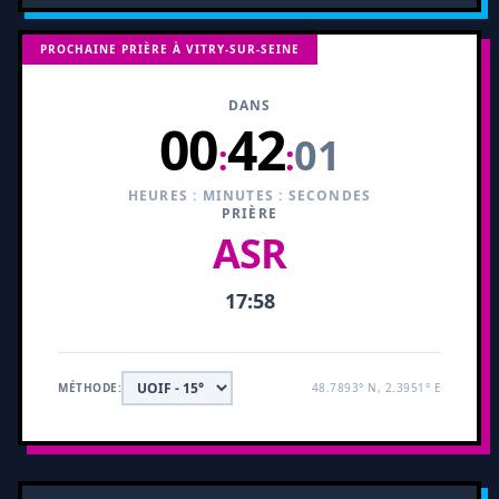
PROCHAINE PRIÈRE À VITRY-SUR-SEINE
DANS
00
42
00
:
:
HEURES : MINUTES : SECONDES
PRIÈRE
ASR
17:58
MÉTHODE:
48.7893° N, 2.3951° E