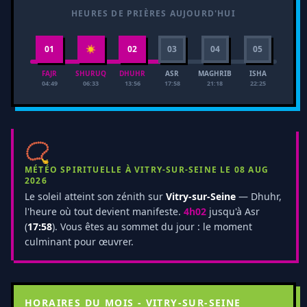
HEURES DE PRIÈRES AUJOURD'HUI
01
☀
02
03
04
05
FAJR
SHURUQ
DHUHR
ASR
MAGHRIB
ISHA
04:49
06:33
13:56
17:58
21:18
22:25
📿
MÉTÉO SPIRITUELLE À VITRY-SUR-SEINE LE 08 AUG
2026
Le soleil atteint son zénith sur
Vitry-sur-Seine
— Dhuhr,
l'heure où tout devient manifeste.
4h02
jusqu'à Asr
(
17:58
). Vous êtes au sommet du jour : le moment
culminant pour œuvrer.
HORAIRES DU MOIS - VITRY-SUR-SEINE