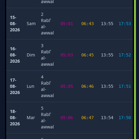
awwal
2
15-
Rabīʿ
08-
Sam
05:01
06:43
13:55
17:53
al-
2026
awwal
3
16-
Rabīʿ
08-
Dim
05:03
06:45
13:55
17:52
al-
2026
awwal
4
17-
Rabīʿ
08-
Lun
05:05
06:46
13:55
17:51
al-
2026
awwal
5
18-
Rabīʿ
08-
Mar
05:06
06:47
13:54
17:50
al-
2026
awwal