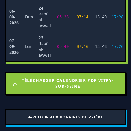
24
06-
Rabīʿ
09-
Dim
05:38
07:14
13:49
17:28
al-
2026
awwal
25
07-
Rabīʿ
09-
Lun
05:40
07:16
13:48
17:26
al-
2026
awwal
TÉLÉCHARGER CALENDRIER PDF VITRY-
SUR-SEINE
RETOUR AUX HORAIRES DE PRIÈRE