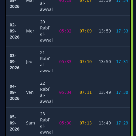
09-
Mar
05:29
07:07
13:50
17:34
al-
2026
awwal
20
02-
Rabīʿ
09-
Mer
05:32
07:09
13:50
17:33
al-
2026
awwal
21
03-
Rabīʿ
09-
Jeu
05:33
07:10
13:50
17:31
al-
2026
awwal
22
04-
Rabīʿ
09-
Ven
05:34
07:11
13:49
17:30
al-
2026
awwal
23
05-
Rabīʿ
09-
Sam
05:36
07:13
13:49
17:29
al-
2026
awwal