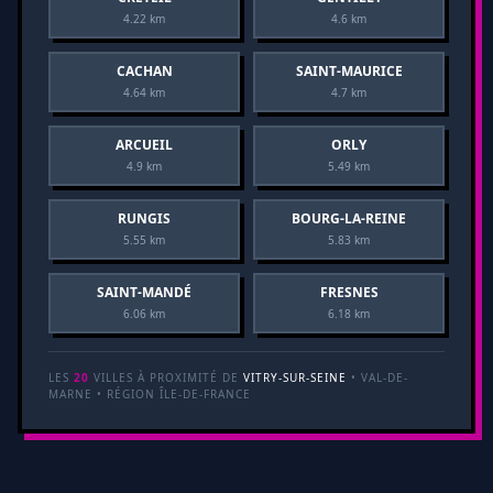
4.22 km
4.6 km
CACHAN
SAINT-MAURICE
4.64 km
4.7 km
ARCUEIL
ORLY
4.9 km
5.49 km
RUNGIS
BOURG-LA-REINE
5.55 km
5.83 km
SAINT-MANDÉ
FRESNES
6.06 km
6.18 km
LES
20
VILLES À PROXIMITÉ DE
VITRY-SUR-SEINE
• VAL-DE-
MARNE • RÉGION ÎLE-DE-FRANCE