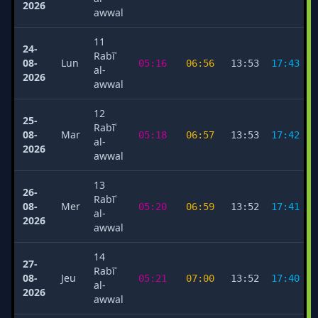
2026
awwal
11
24-
Rabīʿ
08-
Lun
05:16
06:56
13:53
17:43
al-
2026
awwal
12
25-
Rabīʿ
08-
Mar
05:18
06:57
13:53
17:42
al-
2026
awwal
13
26-
Rabīʿ
08-
Mer
05:20
06:59
13:52
17:41
al-
2026
awwal
14
27-
Rabīʿ
08-
Jeu
05:21
07:00
13:52
17:40
al-
2026
awwal