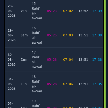
15
28-
Rabīʿ
08-
Ven
05:23
07:02
13:52
17:39
al-
2026
awwal
16
29-
Rabīʿ
08-
Sam
05:25
07:03
13:51
17:38
al-
2026
awwal
17
30-
Rabīʿ
08-
Dim
05:26
07:04
13:51
17:36
al-
2026
awwal
18
31-
Rabīʿ
08-
Lun
05:28
07:06
13:51
17:35
al-
2026
awwal
19
01-
Rabīʿ