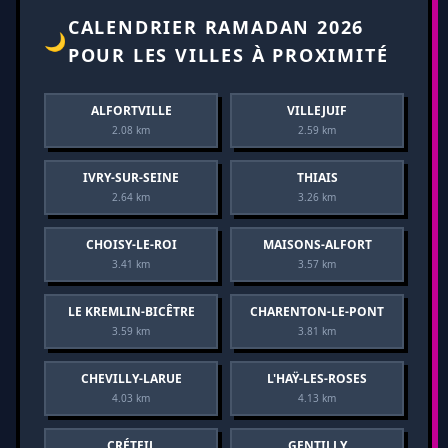
CALENDRIER RAMADAN 2026
🌙
POUR LES VILLES À PROXIMITÉ
ALFORTVILLE
VILLEJUIF
2.08 km
2.59 km
IVRY-SUR-SEINE
THIAIS
2.64 km
3.26 km
CHOISY-LE-ROI
MAISONS-ALFORT
3.41 km
3.57 km
LE KREMLIN-BICÊTRE
CHARENTON-LE-PONT
3.59 km
3.81 km
CHEVILLY-LARUE
L'HAŸ-LES-ROSES
4.03 km
4.13 km
CRÉTEIL
GENTILLY