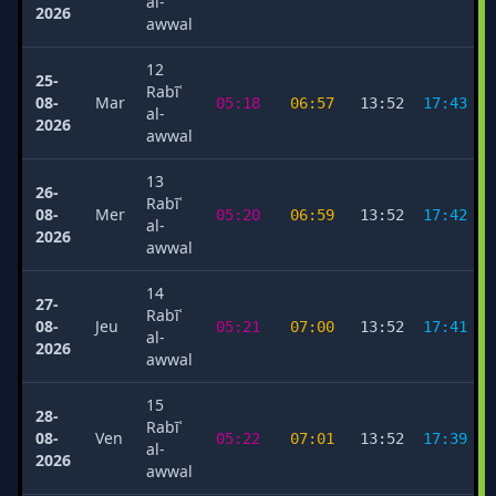
al-
2026
awwal
12
25-
Rabīʿ
08-
Mar
05:18
06:57
13:52
17:43
al-
2026
awwal
13
26-
Rabīʿ
08-
Mer
05:20
06:59
13:52
17:42
al-
2026
awwal
14
27-
Rabīʿ
08-
Jeu
05:21
07:00
13:52
17:41
al-
2026
awwal
15
28-
Rabīʿ
08-
Ven
05:22
07:01
13:52
17:39
al-
2026
awwal