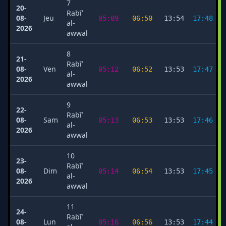
7
20-
Rabīʿ
08-
Jeu
05:09
06:50
13:54
17:48
al-
2026
awwal
8
21-
Rabīʿ
08-
Ven
05:12
06:52
13:53
17:47
al-
2026
awwal
9
22-
Rabīʿ
08-
Sam
05:13
06:53
13:53
17:46
al-
2026
awwal
10
23-
Rabīʿ
08-
Dim
05:14
06:54
13:53
17:45
al-
2026
awwal
11
24-
Rabīʿ
08-
Lun
05:16
06:56
13:53
17:44