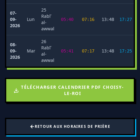
25
07-
Rabīʿ
09-
Lun
05:40
07:16
13:48
17:27
al-
2026
awwal
26
08-
Rabīʿ
09-
Mar
05:41
07:17
13:48
17:25
al-
2026
awwal
TÉLÉCHARGER CALENDRIER PDF CHOISY-
LE-ROI
RETOUR AUX HORAIRES DE PRIÈRE