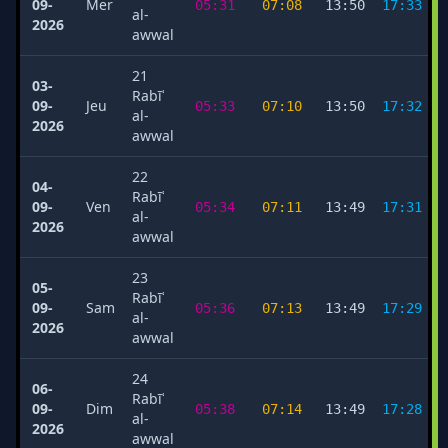
09-
Mer
05:31
07:08
13:50
17:33
al-
2026
awwal
21
03-
Rabīʿ
09-
Jeu
05:33
07:10
13:50
17:32
al-
2026
awwal
22
04-
Rabīʿ
09-
Ven
05:34
07:11
13:49
17:31
al-
2026
awwal
23
05-
Rabīʿ
09-
Sam
05:36
07:13
13:49
17:29
al-
2026
awwal
24
06-
Rabīʿ
09-
Dim
05:38
07:14
13:49
17:28
al-
2026
awwal