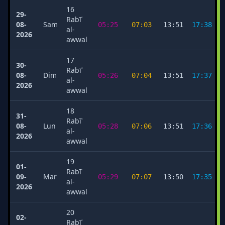
16
29-
Rabīʿ
08-
Sam
05:25
07:03
13:51
17:38
al-
2026
awwal
17
30-
Rabīʿ
08-
Dim
05:26
07:04
13:51
17:37
al-
2026
awwal
18
31-
Rabīʿ
08-
Lun
05:28
07:06
13:51
17:36
al-
2026
awwal
19
01-
Rabīʿ
09-
Mar
05:29
07:07
13:50
17:35
al-
2026
awwal
20
02-
Rabīʿ