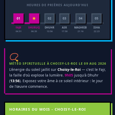
HEURES DE PRIÈRES AUJOURD'HUI
01
☀
02
03
04
05
FAJR
SHURUQ
DHUHR
ASR
MAGHRIB
ISHA
04:51
06:35
13:56
17:58
21:16
22:23
📿
MÉTÉO SPIRITUELLE À CHOISY-LE-ROI LE 09 AUG 2026
L'énergie du soleil jaillit sur
Choisy-le-Roi
— c'est le Fajr,
la faille d'où explose la lumière.
9h05
jusqu'à Dhuhr
(
13:56
). Exposez votre âme à ce soleil intérieur : le jour
de l'œuvre commence.
HORAIRES DU MOIS - CHOISY-LE-ROI