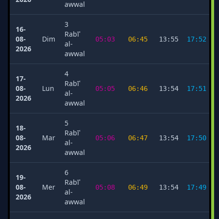
awwal
3
16-
Rabīʿ
08-
Dim
05:03
06:45
13:55
17:52
al-
2026
awwal
4
17-
Rabīʿ
08-
Lun
05:05
06:46
13:54
17:51
al-
2026
awwal
5
18-
Rabīʿ
08-
Mar
05:06
06:47
13:54
17:50
al-
2026
awwal
6
19-
Rabīʿ
08-
Mer
05:08
06:49
13:54
17:49
al-
2026
awwal