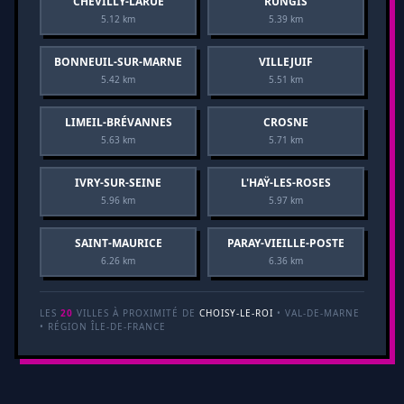
CHEVILLY-LARUE
RUNGIS
5.12 km
5.39 km
BONNEUIL-SUR-MARNE
VILLEJUIF
5.42 km
5.51 km
LIMEIL-BRÉVANNES
CROSNE
5.63 km
5.71 km
IVRY-SUR-SEINE
L'HAŸ-LES-ROSES
5.96 km
5.97 km
SAINT-MAURICE
PARAY-VIEILLE-POSTE
6.26 km
6.36 km
LES
20
VILLES À PROXIMITÉ DE
CHOISY-LE-ROI
• VAL-DE-MARNE
• RÉGION ÎLE-DE-FRANCE