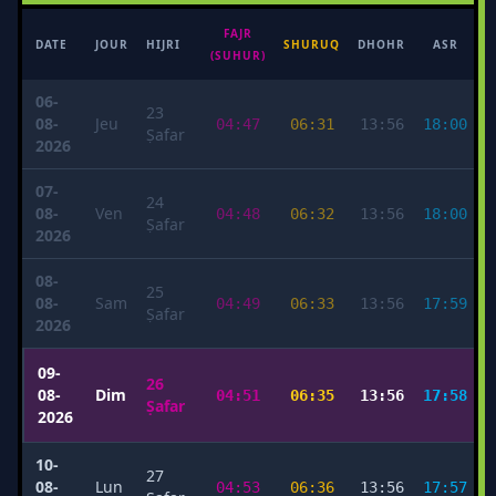
FAJR
M
DATE
JOUR
HIJRI
SHURUQ
DHOHR
ASR
(SUHUR)
06-
23
08-
Jeu
04:47
06:31
13:56
18:00
Ṣafar
2026
07-
24
08-
Ven
04:48
06:32
13:56
18:00
Ṣafar
2026
08-
25
08-
Sam
04:49
06:33
13:56
17:59
Ṣafar
2026
09-
26
08-
Dim
04:51
06:35
13:56
17:58
Ṣafar
2026
10-
27
08-
Lun
04:53
06:36
13:56
17:57