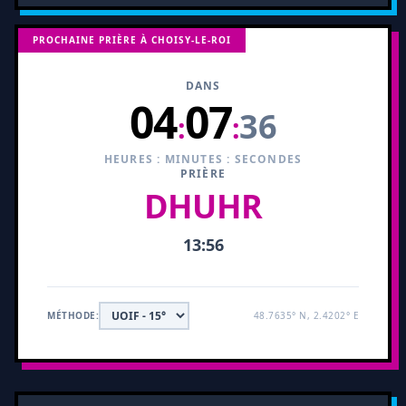
PROCHAINE PRIÈRE À CHOISY-LE-ROI
DANS
04
07
36
:
:
HEURES : MINUTES : SECONDES
PRIÈRE
DHUHR
13:56
MÉTHODE:
48.7635° N, 2.4202° E