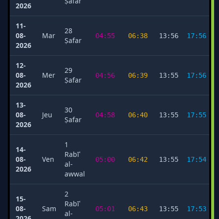
Ṣafar
2026
11-
28
08-
Mar
04:55
06:38
13:56
17:56
Ṣafar
2026
12-
29
08-
Mer
04:56
06:39
13:55
17:56
Ṣafar
2026
13-
30
08-
Jeu
04:58
06:40
13:55
17:55
Ṣafar
2026
1
14-
Rabīʿ
08-
Ven
05:00
06:42
13:55
17:54
al-
2026
awwal
2
15-
Rabīʿ
08-
Sam
05:01
06:43
13:55
17:53
al-
2026