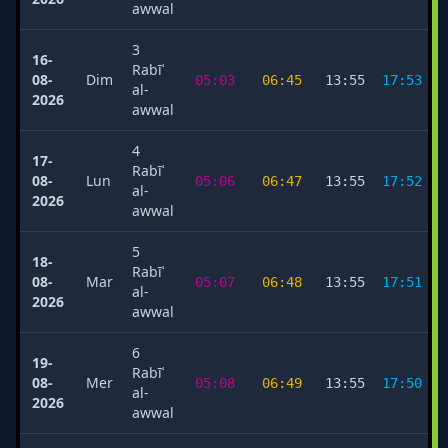
awwal
3
16-
Rabīʿ
08-
Dim
05:03
06:45
13:55
17:53
al-
2026
awwal
4
17-
Rabīʿ
08-
Lun
05:06
06:47
13:55
17:52
al-
2026
awwal
5
18-
Rabīʿ
08-
Mar
05:07
06:48
13:55
17:51
al-
2026
awwal
6
19-
Rabīʿ
08-
Mer
05:08
06:49
13:55
17:50
al-
2026
awwal