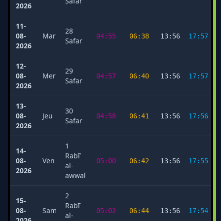
Ṣafar
2026
11-
28
08-
Mar
04:55
06:38
13:56
17:57
Ṣafar
2026
12-
29
08-
Mer
04:57
06:40
13:56
17:57
Ṣafar
2026
13-
30
08-
Jeu
04:58
06:41
13:56
17:56
Ṣafar
2026
1
14-
Rabīʿ
08-
Ven
05:00
06:42
13:56
17:55
al-
2026
awwal
2
15-
Rabīʿ
08-
Sam
05:02
06:44
13:56
17:54
al-
2026