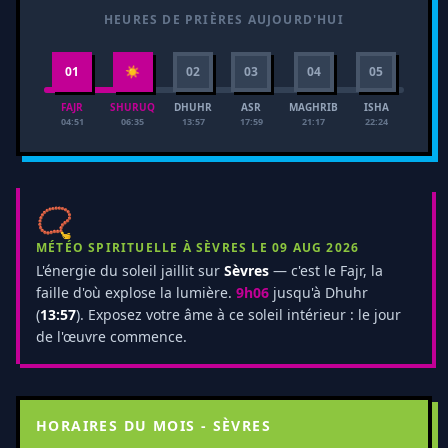
HEURES DE PRIÈRES AUJOURD'HUI
01
☀
02
03
04
05
FAJR
SHURUQ
DHUHR
ASR
MAGHRIB
ISHA
04:51
06:35
13:57
17:59
21:17
22:24
📿
MÉTÉO SPIRITUELLE À SÈVRES LE 09 AUG 2026
L'énergie du soleil jaillit sur
Sèvres
— c'est le Fajr, la
faille d'où explose la lumière.
9h06
jusqu'à Dhuhr
(
13:57
). Exposez votre âme à ce soleil intérieur : le jour
de l'œuvre commence.
HORAIRES DU MOIS - SÈVRES