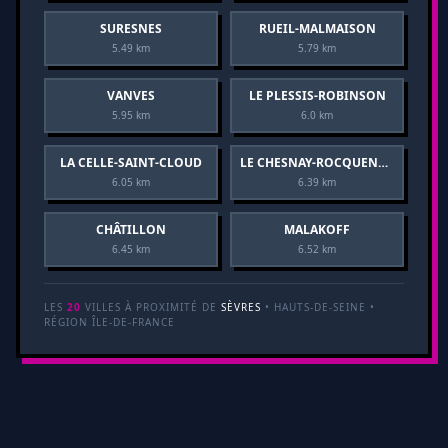
SURESNES
RUEIL-MALMAISON
5.49 km
5.79 km
VANVES
LE PLESSIS-ROBINSON
5.95 km
6.0 km
LA CELLE-SAINT-CLOUD
LE CHESNAY-ROCQUENCOURT
6.05 km
6.39 km
CHÂTILLON
MALAKOFF
6.45 km
6.52 km
LES
20
VILLES À PROXIMITÉ DE
SÈVRES
• HAUTS-DE-SEINE •
RÉGION ÎLE-DE-FRANCE