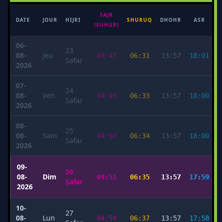
FAJR
M
DATE
JOUR
HIJRI
SHURUQ
DHOHR
ASR
(SUHUR)
06-
23
08-
Jeu
04:47
06:31
13:57
18:01
Ṣafar
2026
07-
24
08-
Ven
04:49
06:33
13:57
18:00
Ṣafar
2026
08-
25
08-
Sam
04:50
06:34
13:57
18:00
Ṣafar
2026
09-
26
08-
Dim
04:51
06:35
13:57
17:59
Ṣafar
2026
10-
27
08-
Lun
04:54
06:37
13:57
17:58