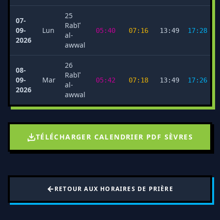
25
07-
Rabīʿ
09-
Lun
05:40
07:16
13:49
17:28
al-
2026
awwal
26
08-
Rabīʿ
09-
Mar
05:42
07:18
13:49
17:26
al-
2026
awwal
TÉLÉCHARGER CALENDRIER PDF SÈVRES
RETOUR AUX HORAIRES DE PRIÈRE