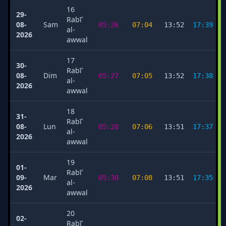
16
29-
Rabīʿ
08-
Sam
05:26
07:04
13:52
17:39
al-
2026
awwal
17
30-
Rabīʿ
08-
Dim
05:27
07:05
13:52
17:38
al-
2026
awwal
18
31-
Rabīʿ
08-
Lun
05:28
07:06
13:51
17:37
al-
2026
awwal
19
01-
Rabīʿ
09-
Mar
05:30
07:08
13:51
17:35
al-
2026
awwal
20
02-
Rabīʿ