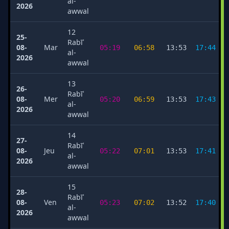
al-
2026
awwal
12
25-
Rabīʿ
08-
Mar
05:19
06:58
13:53
17:44
al-
2026
awwal
13
26-
Rabīʿ
08-
Mer
05:20
06:59
13:53
17:43
al-
2026
awwal
14
27-
Rabīʿ
08-
Jeu
05:22
07:01
13:53
17:41
al-
2026
awwal
15
28-
Rabīʿ
08-
Ven
05:23
07:02
13:52
17:40
al-
2026
awwal