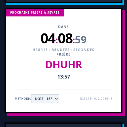
PROCHAINE PRIÈRE À SÈVRES
DANS
04
08
58
:
:
HEURES : MINUTES : SECONDES
PRIÈRE
DHUHR
13:57
MÉTHODE:
48.8223° N, 2.2056° E