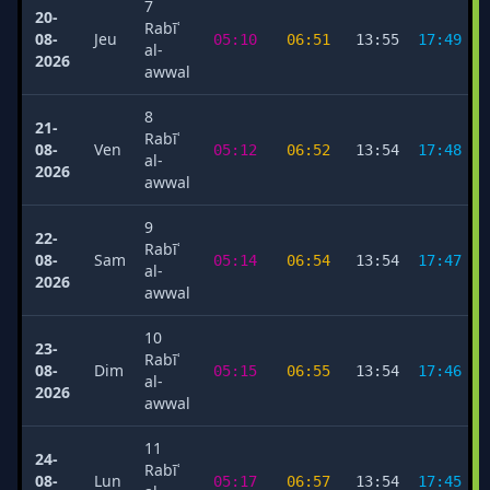
7
20-
Rabīʿ
08-
Jeu
05:10
06:51
13:55
17:49
al-
2026
awwal
8
21-
Rabīʿ
08-
Ven
05:12
06:52
13:54
17:48
al-
2026
awwal
9
22-
Rabīʿ
08-
Sam
05:14
06:54
13:54
17:47
al-
2026
awwal
10
23-
Rabīʿ
08-
Dim
05:15
06:55
13:54
17:46
al-
2026
awwal
11
24-
Rabīʿ
08-
Lun
05:17
06:57
13:54
17:45