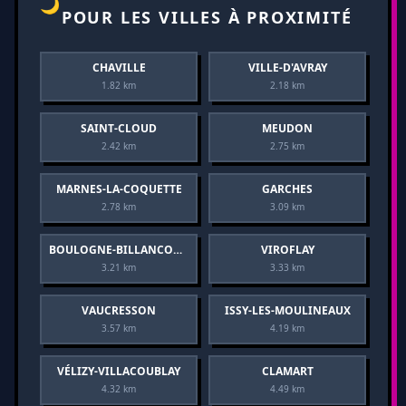
🌙
POUR LES VILLES À PROXIMITÉ
CHAVILLE
VILLE-D'AVRAY
1.82 km
2.18 km
SAINT-CLOUD
MEUDON
2.42 km
2.75 km
MARNES-LA-COQUETTE
GARCHES
2.78 km
3.09 km
BOULOGNE-BILLANCOURT
VIROFLAY
3.21 km
3.33 km
VAUCRESSON
ISSY-LES-MOULINEAUX
3.57 km
4.19 km
VÉLIZY-VILLACOUBLAY
CLAMART
4.32 km
4.49 km