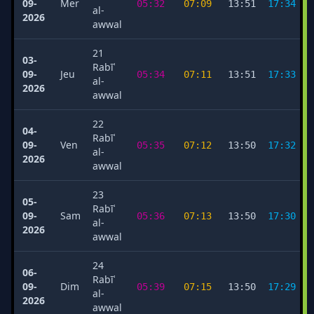
09-
Mer
05:32
07:09
13:51
17:34
al-
2026
awwal
21
03-
Rabīʿ
09-
Jeu
05:34
07:11
13:51
17:33
al-
2026
awwal
22
04-
Rabīʿ
09-
Ven
05:35
07:12
13:50
17:32
al-
2026
awwal
23
05-
Rabīʿ
09-
Sam
05:36
07:13
13:50
17:30
al-
2026
awwal
24
06-
Rabīʿ
09-
Dim
05:39
07:15
13:50
17:29
al-
2026
awwal