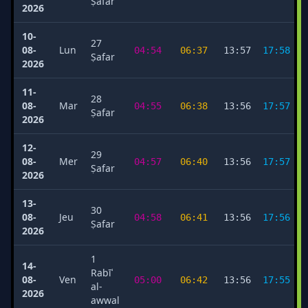
Ṣafar
2026
10-
27
08-
Lun
04:54
06:37
13:57
17:58
Ṣafar
2026
11-
28
08-
Mar
04:55
06:38
13:56
17:57
Ṣafar
2026
12-
29
08-
Mer
04:57
06:40
13:56
17:57
Ṣafar
2026
13-
30
08-
Jeu
04:58
06:41
13:56
17:56
Ṣafar
2026
1
14-
Rabīʿ
08-
Ven
05:00
06:42
13:56
17:55
al-
2026
awwal