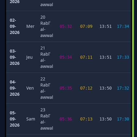
2026
awwal
20
02-
Rabīʿ
09-
Mer
05:32
07:09
13:51
17:34
al-
2026
awwal
21
03-
Rabīʿ
09-
Jeu
05:34
07:11
13:51
17:33
al-
2026
awwal
22
04-
Rabīʿ
09-
Ven
05:35
07:12
13:50
17:32
al-
2026
awwal
23
05-
Rabīʿ
09-
Sam
05:36
07:13
13:50
17:30
al-
2026
awwal