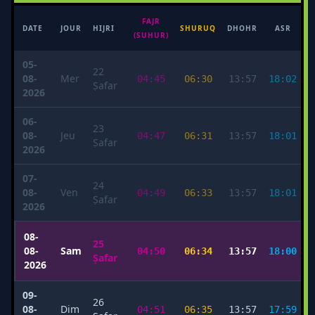
FAJR
M
DATE
JOUR
HIJRI
SHURUQ
DHOHR
ASR
(SUHUR)
05-
22
08-
Mer
04:45
06:30
13:57
18:02
Ṣafar
2026
06-
23
08-
Jeu
04:47
06:31
13:57
18:01
Ṣafar
2026
07-
24
08-
Ven
04:49
06:33
13:57
18:01
Ṣafar
2026
08-
25
08-
Sam
04:50
06:34
13:57
18:00
Ṣafar
2026
09-
26
08-
Dim
04:51
06:35
13:57
17:59