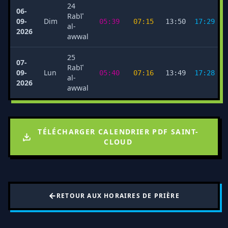
24
06-
Rabīʿ
09-
Dim
05:39
07:15
13:50
17:29
al-
2026
awwal
25
07-
Rabīʿ
09-
Lun
05:40
07:16
13:49
17:28
al-
2026
awwal
TÉLÉCHARGER CALENDRIER PDF SAINT-
CLOUD
RETOUR AUX HORAIRES DE PRIÈRE