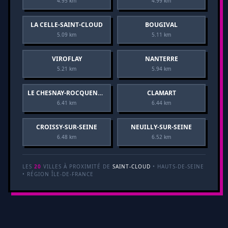
4.95 km
4.99 km
LA CELLE-SAINT-CLOUD
BOUGIVAL
5.09 km
5.11 km
VIROFLAY
NANTERRE
5.21 km
5.94 km
LE CHESNAY-ROCQUENCOURT
CLAMART
6.41 km
6.44 km
CROISSY-SUR-SEINE
NEUILLY-SUR-SEINE
6.48 km
6.52 km
LES
20
VILLES À PROXIMITÉ DE
SAINT-CLOUD
• HAUTS-DE-SEINE
• RÉGION ÎLE-DE-FRANCE