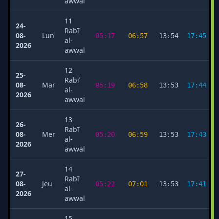
awwal
11
24-
Rabīʿ
08-
Lun
05:17
06:57
13:54
17:45
al-
2026
awwal
12
25-
Rabīʿ
08-
Mar
05:19
06:58
13:53
17:44
al-
2026
awwal
13
26-
Rabīʿ
08-
Mer
05:20
06:59
13:53
17:43
al-
2026
awwal
14
27-
Rabīʿ
08-
Jeu
05:22
07:01
13:53
17:41
al-
2026
awwal
15