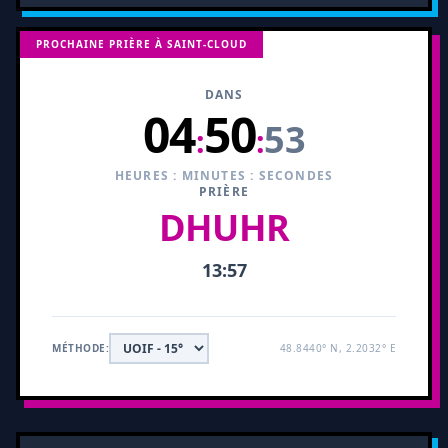
PROCHAINE PRIÈRE À SAINT-CLOUD
DANS
04
50
52
:
:
HEURES : MINUTES : SECONDES
PRIÈRE
DHUHR
13:57
MÉTHODE:
48.8440° N, 2.2032° E