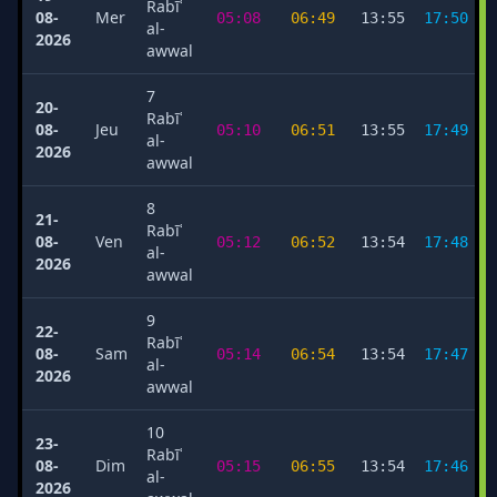
Rabīʿ
08-
Mer
05:08
06:49
13:55
17:50
al-
2026
awwal
7
20-
Rabīʿ
08-
Jeu
05:10
06:51
13:55
17:49
al-
2026
awwal
8
21-
Rabīʿ
08-
Ven
05:12
06:52
13:54
17:48
al-
2026
awwal
9
22-
Rabīʿ
08-
Sam
05:14
06:54
13:54
17:47
al-
2026
awwal
10
23-
Rabīʿ
08-
Dim
05:15
06:55
13:54
17:46
al-
2026