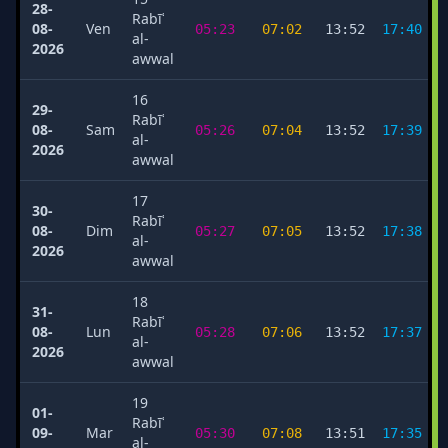
28-
Rabīʿ
08-
Ven
05:23
07:02
13:52
17:40
al-
2026
awwal
16
29-
Rabīʿ
08-
Sam
05:26
07:04
13:52
17:39
al-
2026
awwal
17
30-
Rabīʿ
08-
Dim
05:27
07:05
13:52
17:38
al-
2026
awwal
18
31-
Rabīʿ
08-
Lun
05:28
07:06
13:52
17:37
al-
2026
awwal
19
01-
Rabīʿ
09-
Mar
05:30
07:08
13:51
17:35
al-