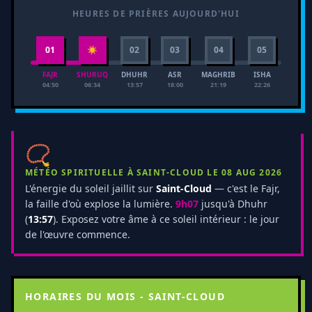
HEURES DE PRIÈRES AUJOURD'HUI
01
☀
02
03
04
05
FAJR
SHURUQ
DHUHR
ASR
MAGHRIB
ISHA
04:50
06:34
13:57
18:00
21:19
22:26
📿
MÉTÉO SPIRITUELLE À SAINT-CLOUD LE 08 AUG 2026
L'énergie du soleil jaillit sur
Saint-Cloud
— c'est le Fajr,
la faille d'où explose la lumière.
9h07
jusqu'à Dhuhr
(
13:57
). Exposez votre âme à ce soleil intérieur : le jour
de l'œuvre commence.
HORAIRES DU MOIS - SAINT-CLOUD