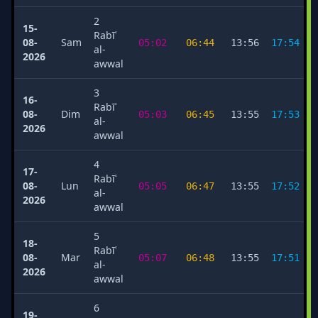
2
15-
Rabīʿ
08-
Sam
05:02
06:44
13:56
17:54
al-
2026
awwal
3
16-
Rabīʿ
08-
Dim
05:03
06:45
13:55
17:53
al-
2026
awwal
4
17-
Rabīʿ
08-
Lun
05:05
06:47
13:55
17:52
al-
2026
awwal
5
18-
Rabīʿ
08-
Mar
05:07
06:48
13:55
17:51
al-
2026
awwal
6
19-