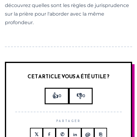
découvrez
quelles sont les règles de jurisprudence
sur la prière
pour l'aborder avec la même
profondeur.
CET ARTICLE VOUS A ÉTÉ UTILE ?
👍
👎
0
0
PARTAGER
𝕏
f
✆
in
@
⎘