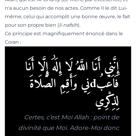
n'a aucun besoin de nos actes. Comme Il le dit Lui-
même, celui qui accomplit une bonne œuvre, le fait
pour son propre bien (
li-nafsih
).
Ce principe est magnifiquement énoncé dans le
Coran :
إِنَّنِي أَنَا اللَّهُ لَا إِلَٰهَ إِلَّا أَنَا
فَاعْبُdنِي وَأَقِمِ الصَّلَاةَ
لِذِكْرِي
Certes, c’est Moi Allah : point de
divinité que Moi. Adore-Moi donc