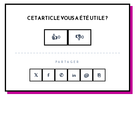
CET ARTICLE VOUS A ÉTÉ UTILE ?
👍
👎
0
0
PARTAGER
𝕏
f
✆
in
@
⎘