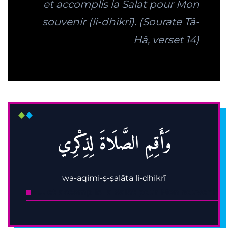
et accomplis la Salat pour Mon
souvenir (li-dhikrī).
(Sourate Tâ-
Hâ, verset 14)
وَأَقِمِ الصَّلَاةَ لِذِكْرِي
wa-aqimi-ṣ-ṣalāta li-dhikrī
« … et accomplis la Salât pour Mon souvenir. 