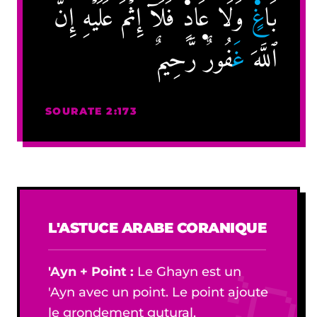
بَا
غ
ٍ۬ وَلَا عَادٍ۬ فَلَآ إِثۡمَ عَلَيۡهِ‌ۚ إِنَّ
ٱللَّهَ
غ
َفُورٌ۬ رَّحِيمٌ
SOURATE 2:173
L'ASTUCE ARABE CORANIQUE
'Ayn + Point :
Le Ghayn est un
'Ayn avec un point. Le point ajoute
le grondement gutural.