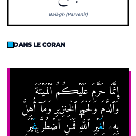
Balâgh (Parvenir)
DANS LE CORAN
إِنَّمَا حَرَّمَ عَلَيۡڪُمُ ٱلۡمَيۡتَةَ
وَٱلدَّمَ وَلَحۡمَ ٱلۡخِنزِيرِ وَمَآ أُهِلَّ
بِهِۦ لِ
غ
َيۡرِ ٱللَّهِ‌ۖ فَمَنِ ٱضۡطُرَّ
غ
َيۡرَ