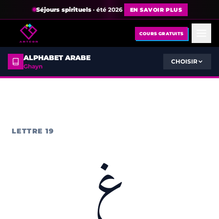
Séjours spirituels
· été 2026
EN SAVOIR PLUS
COURS GRATUITS
ALPHABET ARABE
CHOISIR
Ghayn
LETTRE 19
غ