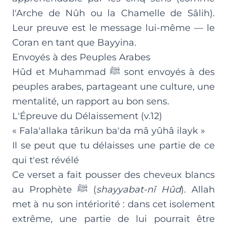
l'Arche de Nûh ou la Chamelle de Sâlih).
Leur preuve est le message lui-même — le
Coran en tant que Bayyina.
Envoyés à des Peuples Arabes
Hûd et Muhammad ﷺ sont envoyés à des
peuples arabes, partageant une culture, une
mentalité, un rapport au bon sens.
L'Épreuve du Délaissement (v.12)
« Fala'allaka târikun ba'da mâ yûhâ ilayk »
Il se peut que tu délaisses une partie de ce
qui t'est révélé
Ce verset a fait pousser des cheveux blancs
au Prophète ﷺ (
shayyabat-nî Hûd
). Allah
met à nu son intériorité : dans cet isolement
extrême, une partie de lui pourrait être