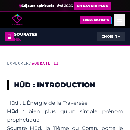
Séjours spirituels
· été 2026
EN SAVOIR PLUS
COURS GRATUITS
SOURATES
CHOISIR
Hûd
EXPLORER
/
SOURATE 11
HÛD : INTRODUCTION
Hûd : L'Énergie de la Traversée
Hûd
: bien plus qu'un simple prénom
prophétique.
Sourate Hûd, la 11ème du Coran, porte le