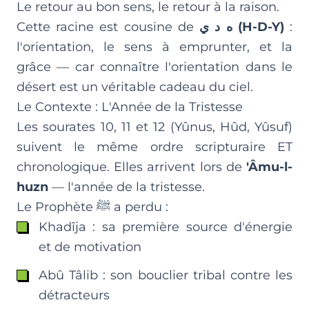
Le retour au bon sens, le retour à la raison.
Cette racine est cousine de
ه د ي (H-D-Y)
:
l'orientation, le sens à emprunter, et la
grâce — car connaître l'orientation dans le
désert est un véritable cadeau du ciel.
Le Contexte : L'Année de la Tristesse
Les sourates 10, 11 et 12 (Yûnus, Hûd, Yûsuf)
suivent le même ordre scripturaire ET
chronologique. Elles arrivent lors de
'Âmu-l-
huzn
— l'année de la tristesse.
Le Prophète ﷺ a perdu :
Khadîja : sa première source d'énergie
et de motivation
Abû Tâlib : son bouclier tribal contre les
détracteurs