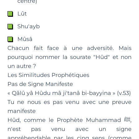
centre)
Lût
Shu'ayb
Mûsâ
Chacun fait face à une adversité. Mais
pourquoi nommer la sourate "Hûd" et non
un autre ?
Les Similitudes Prophétiques
Pas de Signe Manifeste
« Qâlû yâ Hûdu mâ ji'tanâ bi-bayyina » (v.53)
Tu ne nous es pas venu avec une preuve
manifeste
Hûd, comme le Prophète Muhammad ﷺ,
n'est pas venu avec un signe
appréhendable par les cinq sens (comme