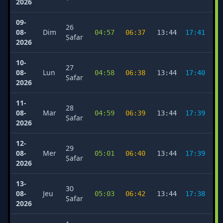
2026
09-
26
08-
Dim
04:57
06:37
13:44
17:41
2
Ṣafar
2026
10-
27
08-
Lun
04:58
06:38
13:44
17:40
2
Ṣafar
2026
11-
28
08-
Mar
04:59
06:39
13:44
17:39
2
Ṣafar
2026
12-
29
08-
Mer
05:01
06:40
13:44
17:39
2
Ṣafar
2026
13-
30
08-
Jeu
05:03
06:42
13:44
17:38
2
Ṣafar
2026