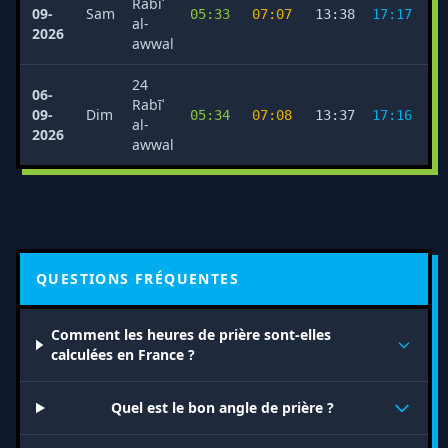
Rabīʿ
09-
Sam
05:33
07:07
13:38
17:17
2
al-
2026
awwal
24
06-
Rabīʿ
09-
Dim
05:34
07:08
13:37
17:16
2
al-
2026
awwal
QUESTIONS FRÉQUENTES
Comment les heures de prière sont-elles
calculées en France ?
Quel est le bon angle de prière ?