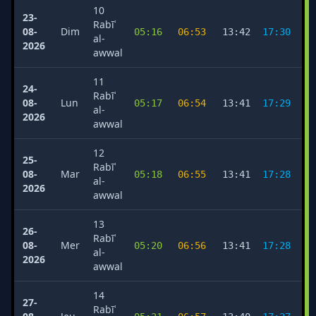
10
23-
Rabīʿ
08-
Dim
05:16
06:53
13:42
17:30
2
al-
2026
awwal
11
24-
Rabīʿ
08-
Lun
05:17
06:54
13:41
17:29
2
al-
2026
awwal
12
25-
Rabīʿ
08-
Mar
05:18
06:55
13:41
17:28
2
al-
2026
awwal
13
26-
Rabīʿ
08-
Mer
05:20
06:56
13:41
17:28
2
al-
2026
awwal
14
27-
Rabīʿ