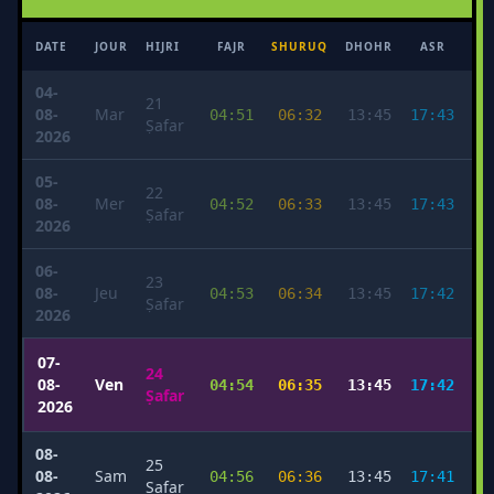
DATE
JOUR
HIJRI
FAJR
SHURUQ
DHOHR
ASR
MA
04-
21
08-
Mar
04:51
06:32
13:45
17:43
2
Ṣafar
2026
05-
22
08-
Mer
04:52
06:33
13:45
17:43
2
Ṣafar
2026
06-
23
08-
Jeu
04:53
06:34
13:45
17:42
2
Ṣafar
2026
07-
24
08-
Ven
04:54
06:35
13:45
17:42
2
Ṣafar
2026
08-
25
08-
Sam
04:56
06:36
13:45
17:41
2
Ṣafar