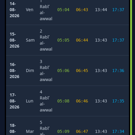
1
14-
Rabīʿ
08-
Ven
05:04
06:43
13:44
17:37
2
al-
2026
awwal
2
15-
Rabīʿ
08-
Sam
05:05
06:44
13:43
17:37
2
al-
2026
awwal
3
16-
Rabīʿ
08-
Dim
05:06
06:45
13:43
17:36
2
al-
2026
awwal
4
17-
Rabīʿ
08-
Lun
05:08
06:46
13:43
17:35
2
al-
2026
awwal
5
18-
Rabīʿ
08-
Mar
05:09
06:47
13:43
17:34
2
al-