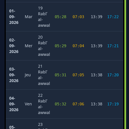
19
01-
Rabīʿ
09-
Mar
05:28
07:03
13:39
17:22
2
al-
2026
awwal
20
02-
Rabīʿ
09-
Mer
05:29
07:04
13:39
17:21
2
al-
2026
awwal
21
03-
Rabīʿ
09-
Jeu
05:31
07:05
13:38
17:20
2
al-
2026
awwal
22
04-
Rabīʿ
09-
Ven
05:32
07:06
13:38
17:19
2
al-
2026
awwal
23
05-