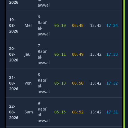
2026
awwal
6
19-
Rabīʿ
08-
Mer
05:10
06:48
13:43
17:34
2
al-
2026
awwal
7
20-
Rabīʿ
08-
Jeu
05:11
06:49
13:42
17:33
2
al-
2026
awwal
8
21-
Rabīʿ
08-
Ven
05:13
06:50
13:42
17:32
2
al-
2026
awwal
9
22-
Rabīʿ
08-
Sam
05:15
06:52
13:42
17:31
2
al-
2026
awwal