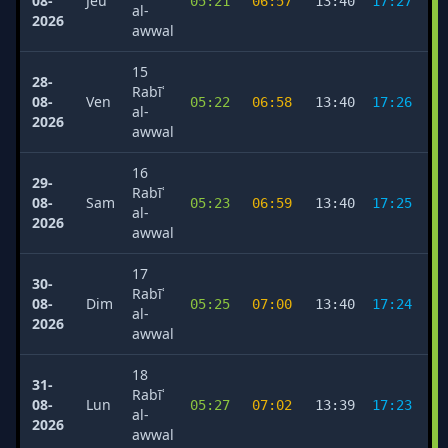
08-
Jeu
05:21
06:57
13:40
17:27
2
al-
2026
awwal
15
28-
Rabīʿ
08-
Ven
05:22
06:58
13:40
17:26
2
al-
2026
awwal
16
29-
Rabīʿ
08-
Sam
05:23
06:59
13:40
17:25
2
al-
2026
awwal
17
30-
Rabīʿ
08-
Dim
05:25
07:00
13:40
17:24
2
al-
2026
awwal
18
31-
Rabīʿ
08-
Lun
05:27
07:02
13:39
17:23
2
al-
2026
awwal