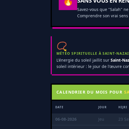
🔥
SANS VOUS EN RE
Savez-vous que "Salah" ne 
Comprendre son vrai sens 
📿
MÉTÉO SPIRITUELLE À SAINT-NAZA
L'énergie du soleil jaillit sur
Saint-Naz
soleil intérieur : le jour de l'œuvre 
CALENDRIER DU MOIS POUR
S
DATE
JOUR
HIJRI
06-08-2026
Jeu
23 Ṣa