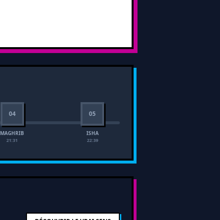
04
05
MAGHRIB
ISHA
21:31
22:39