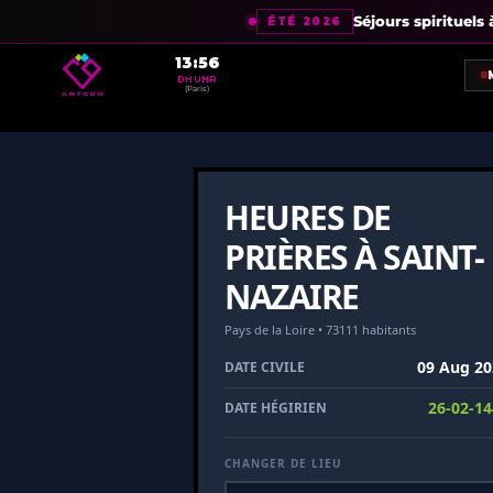
https://arabecoranique.com/heure-de-priere/saint-nazai
Séjours spirituels
ÉTÉ 2026
13:56
DHUHR
(Paris)
HEURES DE
PRIÈRES À SAINT-
NAZAIRE
Pays de la Loire • 73111 habitants
09 Aug 20
DATE CIVILE
26-02-14
DATE HÉGIRIEN
CHANGER DE LIEU