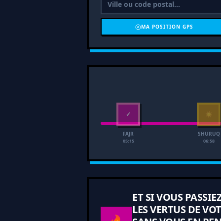
MA POSITION GPS
✓
☀
FAJR
SHURUQ
05:15
06:58
ET SI VOUS PASSIE
LES VERTUS DE VOT