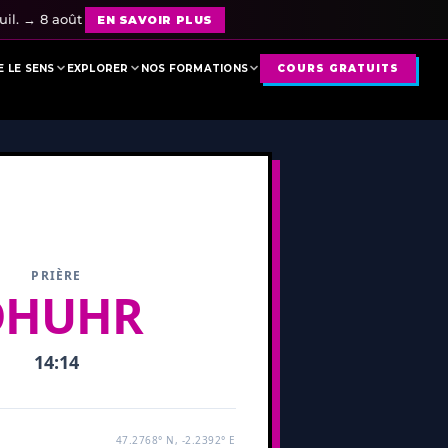
il. → 8 août
EN SAVOIR PLUS
 LE SENS
EXPLORER
NOS FORMATIONS
COURS GRATUITS
PRIÈRE
DHUHR
14:14
47.2768° N, -2.2392° E