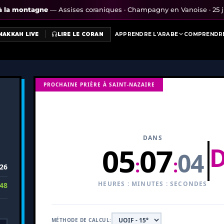
re
 à la montagne
— Assises coraniques · Champagny en Vanoise · 25 ju
MAKKAH LIVE
LIRE LE CORAN
APPRENDRE L'ARABE
COMPRENDRE
PROCHAINE PRIÈRE À SAINT-NAZAIRE
DANS
05
07
03
:
:
26
HEURES : MINUTES : SECONDES
48
MÉTHODE DE CALCUL: