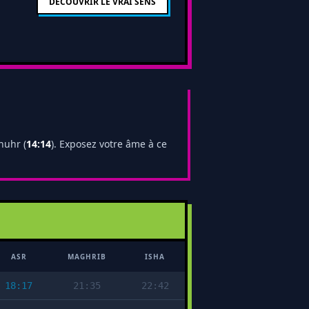
DÉCOUVRIR LE VRAI SENS
huhr (
14:14
). Exposez votre âme à ce
ASR
MAGHRIB
ISHA
18:17
21:35
22:42