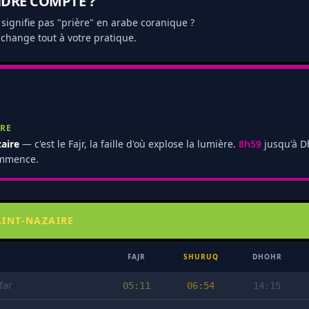
NDRE COMPTE ?
signifie pas "prière" en arabe coranique ?
change tout à votre pratique.
IRE
aire
— c'est le Fajr, la faille d'où explose la lumière.
8h59
jusqu'à D
commence.
AINT-NAZAIRE
FAJR
SHURUQ
DHOHR
far
05:11
06:54
14:15