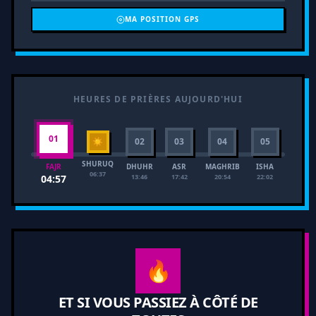
MA POSITION GPS
HEURES DE PRIÈRES AUJOURD'HUI
01
☀
02
03
04
05
SHURUQ
DHUHR
ASR
MAGHRIB
ISHA
FAJR
06:37
13:46
17:42
20:54
22:02
04:57
🔥
ET SI VOUS PASSIEZ À CÔTÉ DE