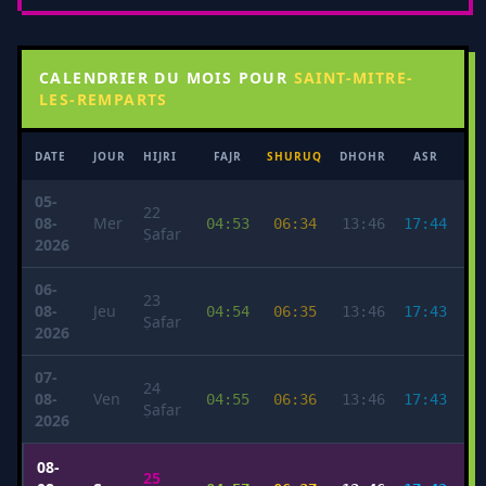
CALENDRIER DU MOIS POUR
SAINT-MITRE-
LES-REMPARTS
DATE
JOUR
HIJRI
FAJR
SHURUQ
DHOHR
ASR
MA
05-
22
08-
Mer
04:53
06:34
13:46
17:44
2
Ṣafar
2026
06-
23
08-
Jeu
04:54
06:35
13:46
17:43
2
Ṣafar
2026
07-
24
08-
Ven
04:55
06:36
13:46
17:43
2
Ṣafar
2026
08-
25