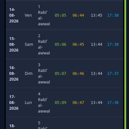
1
14-
Rabīʿ
08-
Ven
05:05
06:44
13:45
17:38
2
al-
2026
awwal
2
15-
Rabīʿ
08-
Sam
05:06
06:45
13:44
17:38
2
al-
2026
awwal
3
16-
Rabīʿ
08-
Dim
05:07
06:46
13:44
17:37
2
al-
2026
awwal
4
17-
Rabīʿ
08-
Lun
05:09
06:47
13:44
17:36
2
al-
2026
awwal
5
18-
Rabīʿ