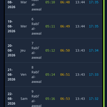
08-
Mar
05:10
06:48
13:44
17:35
2
al-
2026
awwal
6
19-
Rabīʿ
08-
Mer
05:11
06:49
13:44
17:35
2
al-
2026
awwal
7
20-
Rabīʿ
08-
Jeu
05:12
06:50
13:43
17:34
2
al-
2026
awwal
8
21-
Rabīʿ
08-
Ven
05:14
06:51
13:43
17:33
2
al-
2026
awwal
9
22-
Rabīʿ
08-
Sam
05:16
06:53
13:43
17:32
2
al-
2026
awwal