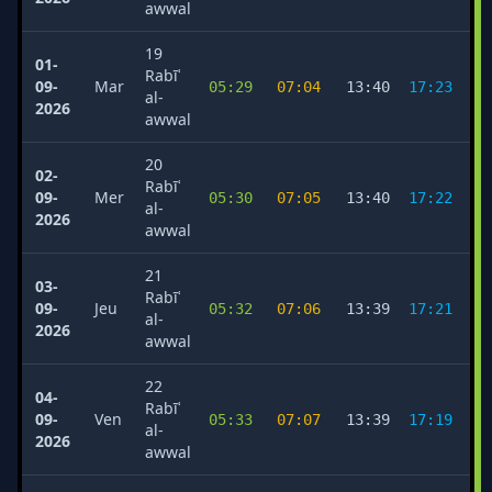
awwal
19
01-
Rabīʿ
09-
Mar
05:29
07:04
13:40
17:23
2
al-
2026
awwal
20
02-
Rabīʿ
09-
Mer
05:30
07:05
13:40
17:22
2
al-
2026
awwal
21
03-
Rabīʿ
09-
Jeu
05:32
07:06
13:39
17:21
2
al-
2026
awwal
22
04-
Rabīʿ
09-
Ven
05:33
07:07
13:39
17:19
2
al-
2026
awwal