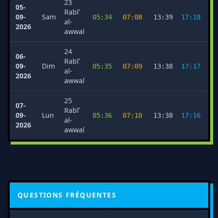
23
05-
Rabīʿ
09-
Sam
05:34
07:08
13:39
17:18
2
al-
2026
awwal
24
06-
Rabīʿ
09-
Dim
05:35
07:09
13:38
17:17
2
al-
2026
awwal
25
07-
Rabīʿ
09-
Lun
05:36
07:10
13:38
17:16
2
al-
2026
awwal
QUESTIONS FRÉQUENTES