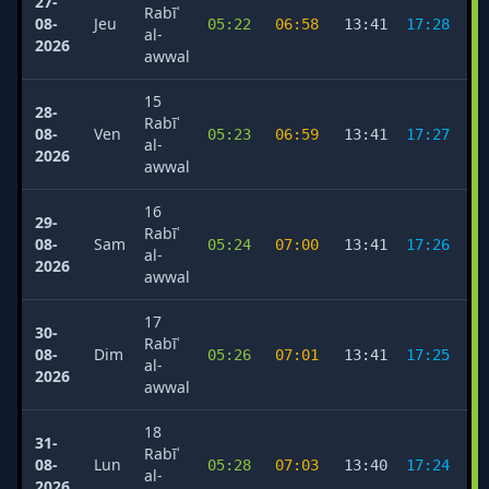
27-
Rabīʿ
08-
Jeu
05:22
06:58
13:41
17:28
2
al-
2026
awwal
15
28-
Rabīʿ
08-
Ven
05:23
06:59
13:41
17:27
2
al-
2026
awwal
16
29-
Rabīʿ
08-
Sam
05:24
07:00
13:41
17:26
2
al-
2026
awwal
17
30-
Rabīʿ
08-
Dim
05:26
07:01
13:41
17:25
2
al-
2026
awwal
18
31-
Rabīʿ
08-
Lun
05:28
07:03
13:40
17:24
2
al-
2026