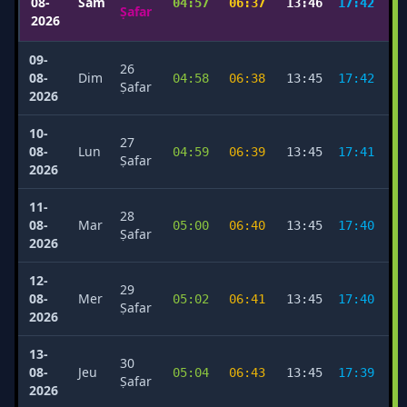
08-
Sam
04:57
06:37
13:46
17:42
2
Ṣafar
2026
09-
26
08-
Dim
04:58
06:38
13:45
17:42
2
Ṣafar
2026
10-
27
08-
Lun
04:59
06:39
13:45
17:41
2
Ṣafar
2026
11-
28
08-
Mar
05:00
06:40
13:45
17:40
2
Ṣafar
2026
12-
29
08-
Mer
05:02
06:41
13:45
17:40
2
Ṣafar
2026
13-
30
08-
Jeu
05:04
06:43
13:45
17:39
2
Ṣafar
2026