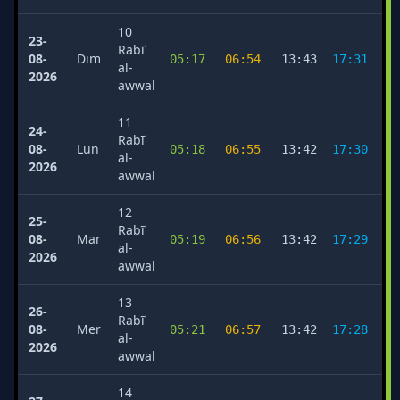
10
23-
Rabīʿ
08-
Dim
05:17
06:54
13:43
17:31
2
al-
2026
awwal
11
24-
Rabīʿ
08-
Lun
05:18
06:55
13:42
17:30
2
al-
2026
awwal
12
25-
Rabīʿ
08-
Mar
05:19
06:56
13:42
17:29
2
al-
2026
awwal
13
26-
Rabīʿ
08-
Mer
05:21
06:57
13:42
17:28
2
al-
2026
awwal
14