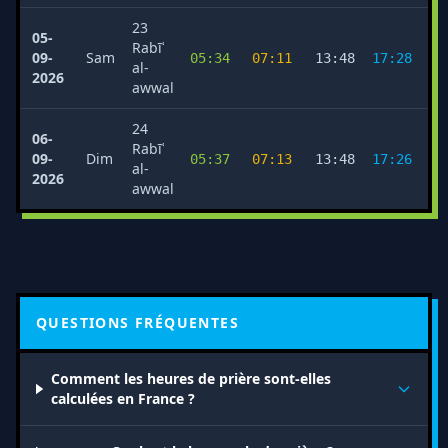
23
05-
Rabīʿ
09-
Sam
05:34
07:11
13:48
17:28
2
al-
2026
awwal
24
06-
Rabīʿ
09-
Dim
05:37
07:13
13:48
17:26
2
al-
2026
awwal
QUESTIONS FRÉQUENTES
Comment les heures de prière sont-elles
calculées en France ?