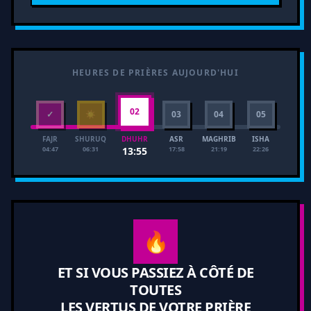
HEURES DE PRIÈRES AUJOURD'HUI
02
✓
☀
03
04
05
FAJR
SHURUQ
ASR
MAGHRIB
ISHA
DHUHR
04:47
06:31
17:58
21:19
22:26
13:55
🔥
ET SI VOUS PASSIEZ À CÔTÉ DE
TOUTES
LES VERTUS DE VOTRE PRIÈRE