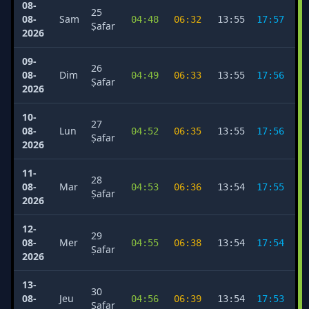
08-
25
08-
Sam
04:48
06:32
13:55
17:57
2
Ṣafar
2026
09-
26
08-
Dim
04:49
06:33
13:55
17:56
2
Ṣafar
2026
10-
27
08-
Lun
04:52
06:35
13:55
17:56
2
Ṣafar
2026
11-
28
08-
Mar
04:53
06:36
13:54
17:55
2
Ṣafar
2026
12-
29
08-
Mer
04:55
06:38
13:54
17:54
2
Ṣafar
2026
13-
30
08-
Jeu
04:56
06:39
13:54
17:53
2
Ṣafar