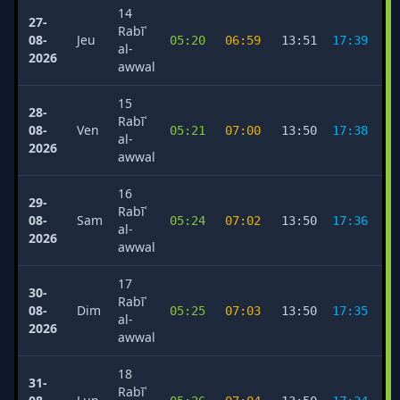
14
27-
Rabīʿ
08-
Jeu
05:20
06:59
13:51
17:39
2
al-
2026
awwal
15
28-
Rabīʿ
08-
Ven
05:21
07:00
13:50
17:38
2
al-
2026
awwal
16
29-
Rabīʿ
08-
Sam
05:24
07:02
13:50
17:36
2
al-
2026
awwal
17
30-
Rabīʿ
08-
Dim
05:25
07:03
13:50
17:35
2
al-
2026
awwal
18
31-
Rabīʿ