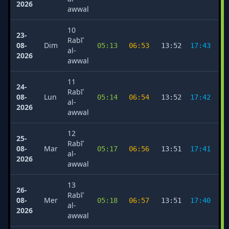
2026
awwal
10
23-
Rabīʿ
08-
Dim
05:13
06:53
13:52
17:43
2
al-
2026
awwal
11
24-
Rabīʿ
08-
Lun
05:14
06:54
13:52
17:42
2
al-
2026
awwal
12
25-
Rabīʿ
08-
Mar
05:17
06:56
13:51
17:41
2
al-
2026
awwal
13
26-
Rabīʿ
08-
Mer
05:18
06:57
13:51
17:40
2
al-
2026
awwal