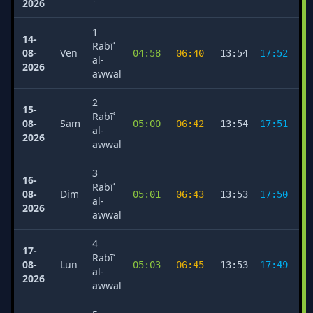
2026
1
14-
Rabīʿ
08-
Ven
04:58
06:40
13:54
17:52
2
al-
2026
awwal
2
15-
Rabīʿ
08-
Sam
05:00
06:42
13:54
17:51
2
al-
2026
awwal
3
16-
Rabīʿ
08-
Dim
05:01
06:43
13:53
17:50
2
al-
2026
awwal
4
17-
Rabīʿ
08-
Lun
05:03
06:45
13:53
17:49
2
al-
2026
awwal