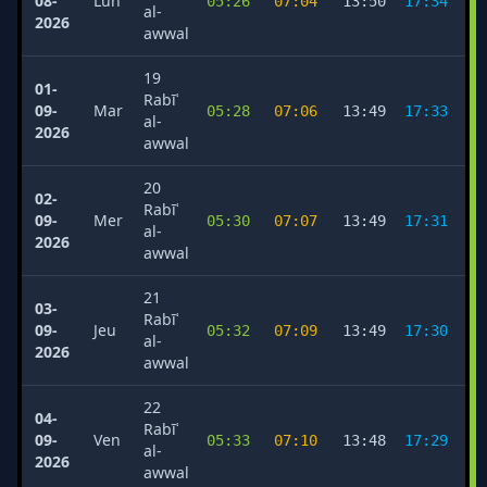
08-
Lun
05:26
07:04
13:50
17:34
2
al-
2026
awwal
19
01-
Rabīʿ
09-
Mar
05:28
07:06
13:49
17:33
2
al-
2026
awwal
20
02-
Rabīʿ
09-
Mer
05:30
07:07
13:49
17:31
2
al-
2026
awwal
21
03-
Rabīʿ
09-
Jeu
05:32
07:09
13:49
17:30
2
al-
2026
awwal
22
04-
Rabīʿ
09-
Ven
05:33
07:10
13:48
17:29
2
al-
2026
awwal