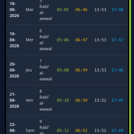
5
18-
Rabīʿ
08-
Mar
05:05
06:46
13:53
17:48
2
al-
2026
awwal
6
19-
Rabīʿ
08-
Mer
05:06
06:47
13:53
17:47
2
al-
2026
awwal
7
20-
Rabīʿ
08-
Jeu
05:08
06:49
13:53
17:46
2
al-
2026
awwal
8
21-
Rabīʿ
08-
Ven
05:10
06:50
13:52
17:45
2
al-
2026
awwal
9
22-
Rabīʿ
08-
Sam
05:12
06:52
13:52
17:44
2
al-