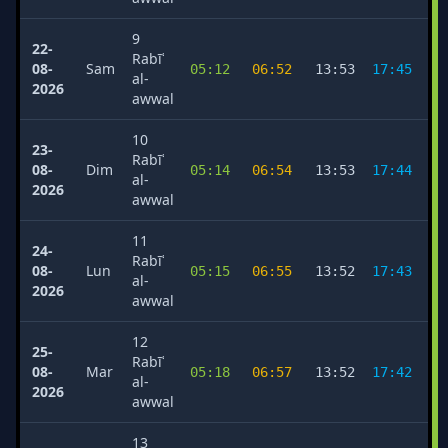
9
22-
Rabīʿ
08-
Sam
05:12
06:52
13:53
17:45
2
al-
2026
awwal
10
23-
Rabīʿ
08-
Dim
05:14
06:54
13:53
17:44
2
al-
2026
awwal
11
24-
Rabīʿ
08-
Lun
05:15
06:55
13:52
17:43
2
al-
2026
awwal
12
25-
Rabīʿ
08-
Mar
05:18
06:57
13:52
17:42
2
al-
2026
awwal
13