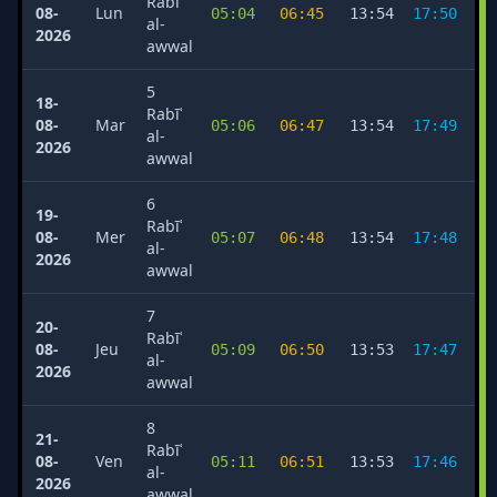
Rabīʿ
08-
Lun
05:04
06:45
13:54
17:50
2
al-
2026
awwal
5
18-
Rabīʿ
08-
Mar
05:06
06:47
13:54
17:49
2
al-
2026
awwal
6
19-
Rabīʿ
08-
Mer
05:07
06:48
13:54
17:48
2
al-
2026
awwal
7
20-
Rabīʿ
08-
Jeu
05:09
06:50
13:53
17:47
2
al-
2026
awwal
8
21-
Rabīʿ
08-
Ven
05:11
06:51
13:53
17:46
2
al-
2026
awwal