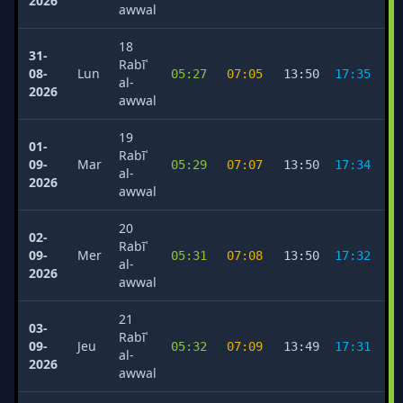
2026
awwal
18
31-
Rabīʿ
08-
Lun
05:27
07:05
13:50
17:35
2
al-
2026
awwal
19
01-
Rabīʿ
09-
Mar
05:29
07:07
13:50
17:34
2
al-
2026
awwal
20
02-
Rabīʿ
09-
Mer
05:31
07:08
13:50
17:32
2
al-
2026
awwal
21
03-
Rabīʿ
09-
Jeu
05:32
07:09
13:49
17:31
2
al-
2026
awwal