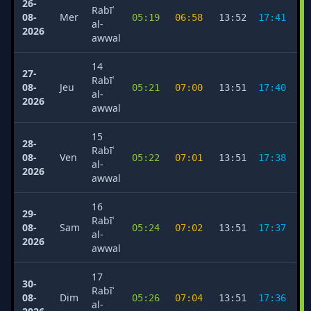
26-
Rabīʿ
08-
Mer
05:19
06:58
13:52
17:41
2
al-
2026
awwal
14
27-
Rabīʿ
08-
Jeu
05:21
07:00
13:51
17:40
2
al-
2026
awwal
15
28-
Rabīʿ
08-
Ven
05:22
07:01
13:51
17:38
2
al-
2026
awwal
16
29-
Rabīʿ
08-
Sam
05:24
07:02
13:51
17:37
2
al-
2026
awwal
17
30-
Rabīʿ
08-
Dim
05:26
07:04
13:51
17:36
2
al-