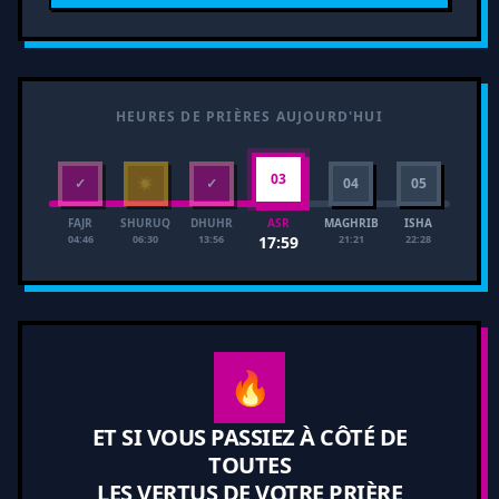
HEURES DE PRIÈRES AUJOURD'HUI
03
✓
☀
✓
04
05
FAJR
SHURUQ
DHUHR
MAGHRIB
ISHA
ASR
04:46
06:30
13:56
21:21
22:28
17:59
🔥
ET SI VOUS PASSIEZ À CÔTÉ DE
TOUTES
LES VERTUS DE VOTRE PRIÈRE