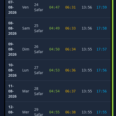
07-
24
08-
Ven
04:47
06:31
13:56
17:59
2
Ṣafar
2026
08-
25
08-
Sam
04:49
06:33
13:56
17:58
2
Ṣafar
2026
09-
26
08-
Dim
04:50
06:34
13:55
17:57
2
Ṣafar
2026
10-
27
08-
Lun
04:53
06:36
13:55
17:56
2
Ṣafar
2026
11-
28
08-
Mar
04:54
06:37
13:55
17:56
2
Ṣafar
2026
12-
29
08-
Mer
04:55
06:38
13:55
17:55
2
Ṣafar