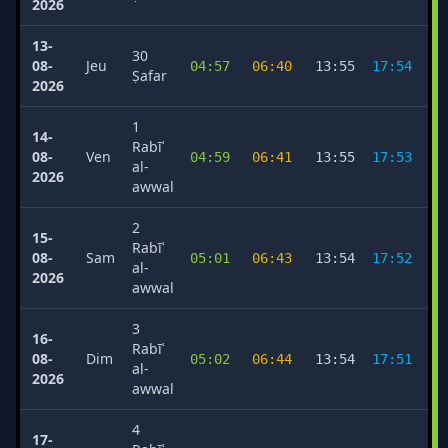
2026
13-
30
08-
Jeu
04:57
06:40
13:55
17:54
2
Ṣafar
2026
1
14-
Rabīʿ
08-
Ven
04:59
06:41
13:55
17:53
2
al-
2026
awwal
2
15-
Rabīʿ
08-
Sam
05:01
06:43
13:54
17:52
2
al-
2026
awwal
3
16-
Rabīʿ
08-
Dim
05:02
06:44
13:54
17:51
2
al-
2026
awwal
4
17-