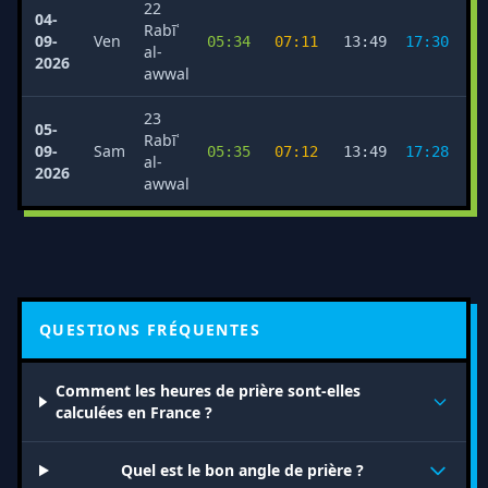
22
04-
Rabīʿ
09-
Ven
05:34
07:11
13:49
17:30
2
al-
2026
awwal
23
05-
Rabīʿ
09-
Sam
05:35
07:12
13:49
17:28
2
al-
2026
awwal
QUESTIONS FRÉQUENTES
Comment les heures de prière sont-elles
calculées en France ?
Quel est le bon angle de prière ?