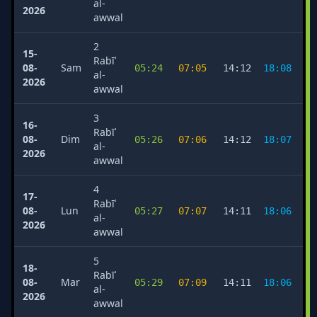
al-
2026
awwal
2
15-
Rabīʿ
08-
Sam
05:24
07:05
14:12
18:08
2
al-
2026
awwal
3
16-
Rabīʿ
08-
Dim
05:26
07:06
14:12
18:07
2
al-
2026
awwal
4
17-
Rabīʿ
08-
Lun
05:27
07:07
14:11
18:06
2
al-
2026
awwal
5
18-
Rabīʿ
08-
Mar
05:29
07:09
14:11
18:06
2
al-
2026
awwal