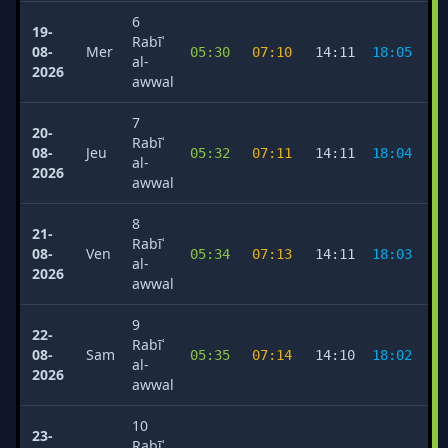
6
19-
Rabīʿ
08-
Mer
05:30
07:10
14:11
18:05
2
al-
2026
awwal
7
20-
Rabīʿ
08-
Jeu
05:32
07:11
14:11
18:04
2
al-
2026
awwal
8
21-
Rabīʿ
08-
Ven
05:34
07:13
14:11
18:03
2
al-
2026
awwal
9
22-
Rabīʿ
08-
Sam
05:35
07:14
14:10
18:02
2
al-
2026
awwal
10
23-
Rabīʿ