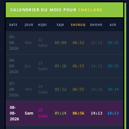
CALENDRIER DU MOIS POUR
CHALLANS
DATE
JOUR
HIJRI
FAJR
SHURUQ
DHOHR
ASR
MA
05-
22
08-
Mer
05:09
06:52
14:13
18:15
2
Ṣafar
2026
06-
23
08-
Jeu
05:10
06:53
14:13
18:15
2
Ṣafar
2026
07-
24
08-
Ven
05:12
06:55
14:13
18:14
2
Ṣafar
2026
08-
25
08-
Sam
05:14
06:56
14:13
18:13
2
Ṣafar
2026