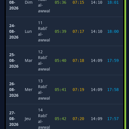
08-
Dim
05:36
07:15
14:10
18:01
2
al-
2026
awwal
11
24-
Rabīʿ
08-
Lun
05:39
07:17
14:10
18:00
2
al-
2026
awwal
12
25-
Rabīʿ
08-
Mar
05:40
07:18
14:09
17:59
2
al-
2026
awwal
13
26-
Rabīʿ
08-
Mer
05:41
07:19
14:09
17:58
2
al-
2026
awwal
14
27-
Rabīʿ
08-
Jeu
05:42
07:20
14:09
17:57
2
al-
2026
awwal