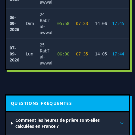
awwal
24
06-
Rabīʿ
09-
Dim
05:58
07:33
14:06
17:45
2
al-
2026
awwal
25
07-
Rabīʿ
09-
Lun
06:00
07:35
14:05
17:44
2
al-
2026
awwal
QUESTIONS FRÉQUENTES
Comment les heures de prière sont-elles
calculées en France ?