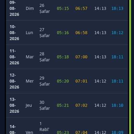
09-
26
08-
Dim
05:15
06:57
14:13
18:13
2
Ṣafar
2026
10-
27
08-
Lun
05:16
06:58
14:13
18:12
2
Ṣafar
2026
11-
28
08-
Mar
05:18
07:00
14:13
18:11
2
Ṣafar
2026
12-
29
08-
Mer
05:20
07:01
14:12
18:11
2
Ṣafar
2026
13-
30
08-
Jeu
05:21
07:02
14:12
18:10
2
Ṣafar
2026
1
14-
Rabīʿ
08-
Ven
05:23
07:04
14:12
18:09
2