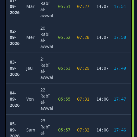
01-
Rabīʿ
09-
Mar
05:51
07:27
14:07
17:51
2
al-
2026
awwal
20
02-
Rabīʿ
09-
Mer
05:52
07:28
14:07
17:50
2
al-
2026
awwal
21
03-
Rabīʿ
09-
Jeu
05:53
07:29
14:07
17:49
2
al-
2026
awwal
22
04-
Rabīʿ
09-
Ven
05:55
07:31
14:06
17:47
2
al-
2026
awwal
23
05-
Rabīʿ
09-
Sam
05:57
07:32
14:06
17:46
2
al-
2026