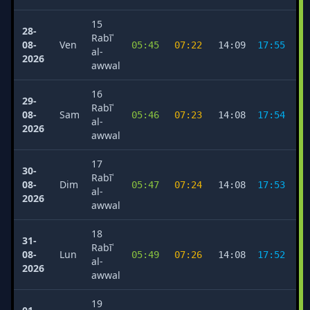
15
28-
Rabīʿ
08-
Ven
05:45
07:22
14:09
17:55
2
al-
2026
awwal
16
29-
Rabīʿ
08-
Sam
05:46
07:23
14:08
17:54
2
al-
2026
awwal
17
30-
Rabīʿ
08-
Dim
05:47
07:24
14:08
17:53
2
al-
2026
awwal
18
31-
Rabīʿ
08-
Lun
05:49
07:26
14:08
17:52
2
al-
2026
awwal
19