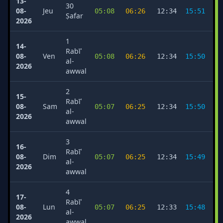
13-
30
08-
Jeu
05:08
06:26
12:34
15:51
1
Ṣafar
2026
1
14-
Rabīʿ
08-
Ven
05:08
06:26
12:34
15:50
1
al-
2026
awwal
2
15-
Rabīʿ
08-
Sam
05:07
06:25
12:34
15:50
1
al-
2026
awwal
3
16-
Rabīʿ
08-
Dim
05:07
06:25
12:34
15:49
1
al-
2026
awwal
4
17-
Rabīʿ
08-
Lun
05:07
06:25
12:33
15:48
1
al-
2026
awwal