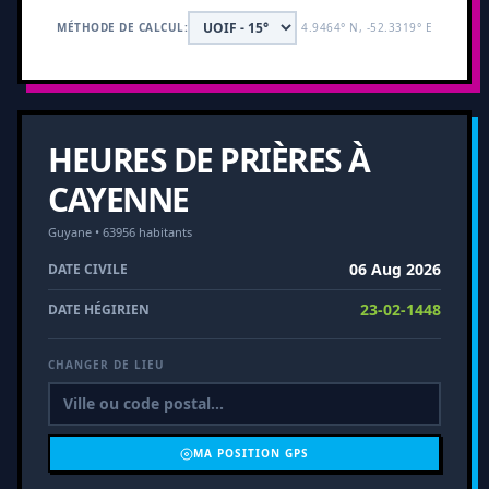
MÉTHODE DE CALCUL:
4.9464° N, -52.3319° E
HEURES DE PRIÈRES À
CAYENNE
Guyane • 63956 habitants
06 Aug 2026
DATE CIVILE
23-02-1448
DATE HÉGIRIEN
CHANGER DE LIEU
MA POSITION GPS