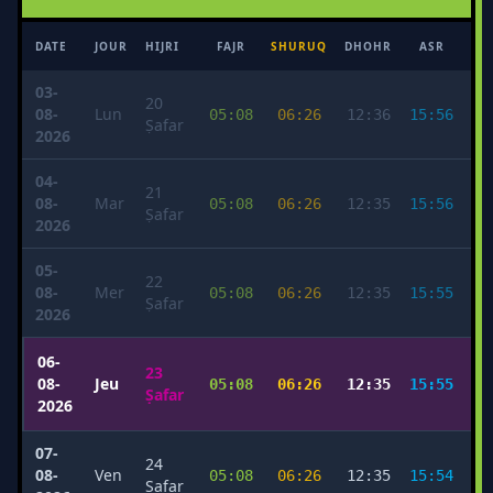
DATE
JOUR
HIJRI
FAJR
SHURUQ
DHOHR
ASR
MA
03-
20
08-
Lun
05:08
06:26
12:36
15:56
1
Ṣafar
2026
04-
21
08-
Mar
05:08
06:26
12:35
15:56
1
Ṣafar
2026
05-
22
08-
Mer
05:08
06:26
12:35
15:55
1
Ṣafar
2026
06-
23
08-
Jeu
05:08
06:26
12:35
15:55
1
Ṣafar
2026
07-
24
08-
Ven
05:08
06:26
12:35
15:54
1
Ṣafar