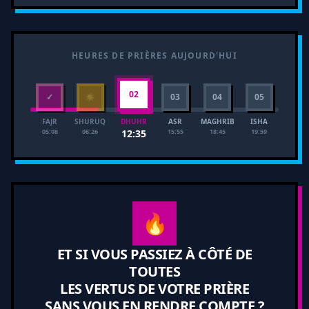
HEURES DE PRIÈRES AUJOURD'HUI
02
✓
☀
03
04
05
FAJR
SHURUQ
ASR
MAGHRIB
ISHA
DHUHR
05:08
06:26
15:55
18:45
19:59
12:35
🔥
ET SI VOUS PASSIEZ À CÔTÉ DE
TOUTES
LES VERTUS DE VOTRE PRIÈRE
SANS VOUS EN RENDRE COMPTE ?