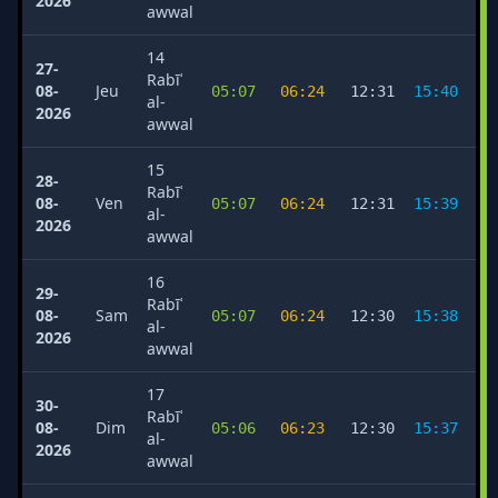
2026
awwal
14
27-
Rabīʿ
08-
Jeu
05:07
06:24
12:31
15:40
1
al-
2026
awwal
15
28-
Rabīʿ
08-
Ven
05:07
06:24
12:31
15:39
1
al-
2026
awwal
16
29-
Rabīʿ
08-
Sam
05:07
06:24
12:30
15:38
1
al-
2026
awwal
17
30-
Rabīʿ
08-
Dim
05:06
06:23
12:30
15:37
1
al-
2026
awwal