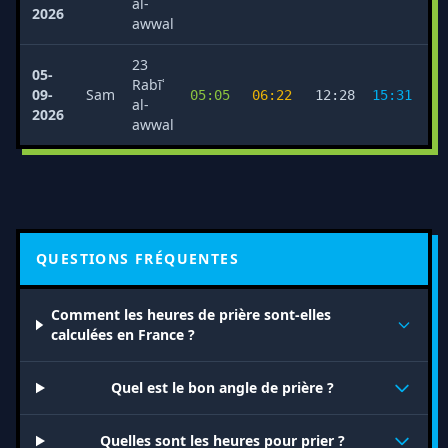
al-
2026
awwal
23
05-
Rabīʿ
09-
Sam
05:05
06:22
12:28
15:31
1
al-
2026
awwal
QUESTIONS FRÉQUENTES
Comment les heures de prière sont-elles
calculées en France ?
Quel est le bon angle de prière ?
Quelles sont les heures pour prier ?