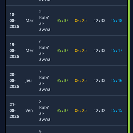
5
18-
Rabīʿ
08-
Mar
05:07
06:25
12:33
15:48
1
al-
2026
awwal
6
19-
Rabīʿ
08-
Mer
05:07
06:25
12:33
15:47
1
al-
2026
awwal
7
20-
Rabīʿ
08-
Jeu
05:07
06:25
12:33
15:46
1
al-
2026
awwal
8
21-
Rabīʿ
08-
Ven
05:07
06:25
12:32
15:45
1
al-
2026
awwal
9