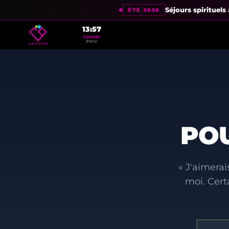
Séjours spirituel
ÉTÉ 2026
13:57
DHUHR
(Paris)
PO
« J'aimerai
moi. Cert