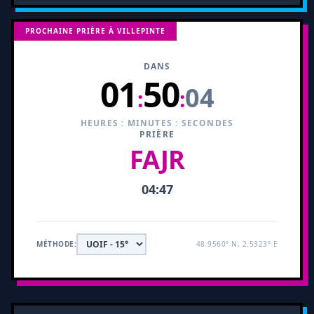
PROCHAINE PRIÈRE À VILLEPINTE
DANS
01
50
03
:
:
HEURES : MINUTES : SECONDES
PRIÈRE
FAJR
04:47
MÉTHODE:
48.9560° N, 2.5323° E