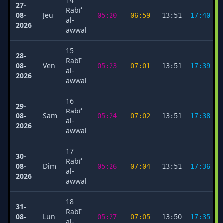
14
27-
Rabīʿ
08-
Jeu
05:20
06:59
13:51
17:40
al-
2026
awwal
15
28-
Rabīʿ
08-
Ven
05:23
07:01
13:51
17:39
al-
2026
awwal
16
29-
Rabīʿ
08-
Sam
05:24
07:02
13:51
17:38
al-
2026
awwal
17
30-
Rabīʿ
08-
Dim
05:26
07:04
13:51
17:36
al-
2026
awwal
18
31-
Rabīʿ
08-
Lun
05:27
07:05
13:50
17:35
al-