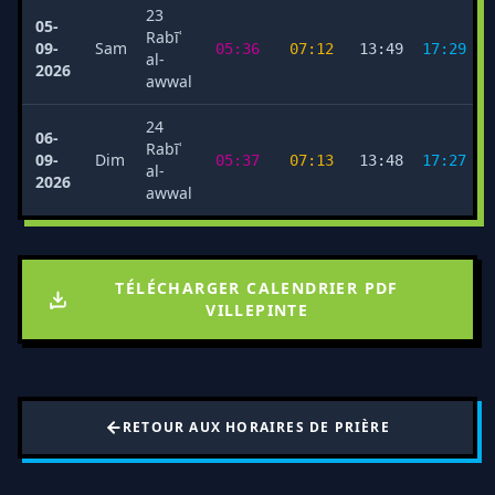
23
05-
Rabīʿ
09-
Sam
05:36
07:12
13:49
17:29
al-
2026
awwal
24
06-
Rabīʿ
09-
Dim
05:37
07:13
13:48
17:27
al-
2026
awwal
TÉLÉCHARGER CALENDRIER PDF
VILLEPINTE
RETOUR AUX HORAIRES DE PRIÈRE