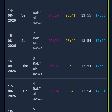
1
14-
Rabīʿ
08-
Ven
04:59
06:41
13:55
17:53
al-
2026
awwal
2
15-
Rabīʿ
08-
Sam
05:00
06:42
13:54
17:52
al-
2026
awwal
3
16-
Rabīʿ
08-
Dim
05:02
06:44
13:54
17:52
al-
2026
awwal
4
17-
Rabīʿ
08-
Lun
05:04
06:45
13:54
17:51
al-
2026
awwal
5
18-