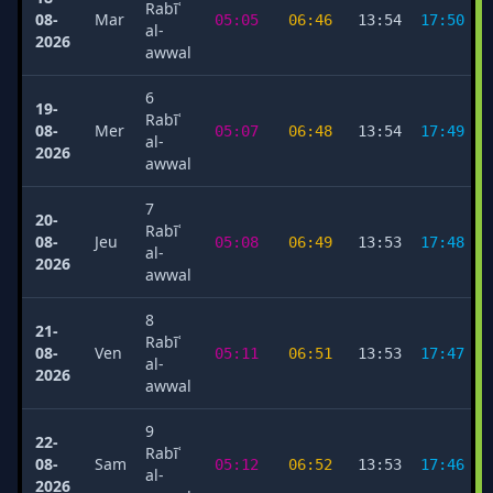
Rabīʿ
08-
Mar
05:05
06:46
13:54
17:50
al-
2026
awwal
6
19-
Rabīʿ
08-
Mer
05:07
06:48
13:54
17:49
al-
2026
awwal
7
20-
Rabīʿ
08-
Jeu
05:08
06:49
13:53
17:48
al-
2026
awwal
8
21-
Rabīʿ
08-
Ven
05:11
06:51
13:53
17:47
al-
2026
awwal
9
22-
Rabīʿ
08-
Sam
05:12
06:52
13:53
17:46
al-
2026