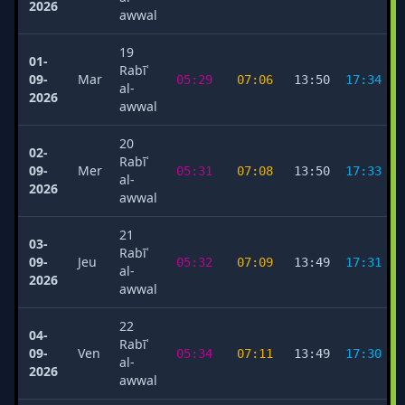
2026
awwal
19
01-
Rabīʿ
09-
Mar
05:29
07:06
13:50
17:34
al-
2026
awwal
20
02-
Rabīʿ
09-
Mer
05:31
07:08
13:50
17:33
al-
2026
awwal
21
03-
Rabīʿ
09-
Jeu
05:32
07:09
13:49
17:31
al-
2026
awwal
22
04-
Rabīʿ
09-
Ven
05:34
07:11
13:49
17:30
al-
2026
awwal