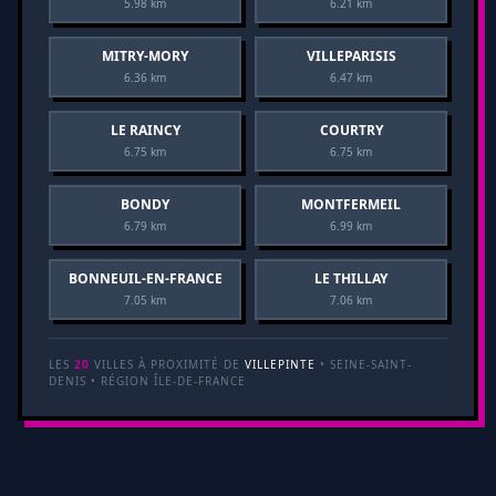
5.98 km
6.21 km
MITRY-MORY
VILLEPARISIS
6.36 km
6.47 km
LE RAINCY
COURTRY
6.75 km
6.75 km
BONDY
MONTFERMEIL
6.79 km
6.99 km
BONNEUIL-EN-FRANCE
LE THILLAY
7.05 km
7.06 km
LES
20
VILLES À PROXIMITÉ DE
VILLEPINTE
• SEINE-SAINT-
DENIS • RÉGION ÎLE-DE-FRANCE