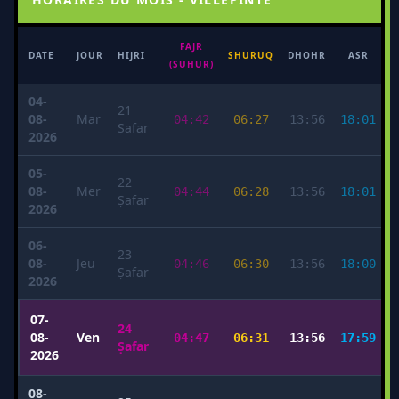
FAJR
M
DATE
JOUR
HIJRI
SHURUQ
DHOHR
ASR
(SUHUR)
04-
21
08-
Mar
04:42
06:27
13:56
18:01
Ṣafar
2026
05-
22
08-
Mer
04:44
06:28
13:56
18:01
Ṣafar
2026
06-
23
08-
Jeu
04:46
06:30
13:56
18:00
Ṣafar
2026
07-
24
08-
Ven
04:47
06:31
13:56
17:59
Ṣafar
2026
08-