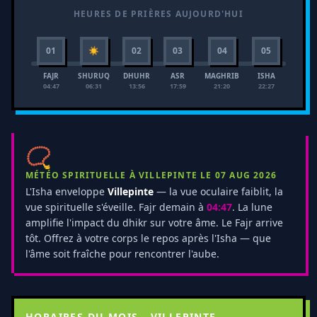
HEURES DE PRIÈRES AUJOURD'HUI
01
☀
02
03
04
05
FAJR
SHURUQ
DHUHR
ASR
MAGHRIB
ISHA
04:47
06:31
13:56
17:59
21:20
22:27
📿
MÉTÉO SPIRITUELLE À VILLEPINTE LE 07 AUG 2026
L'Isha enveloppe
Villepinte
— la vue oculaire faiblit, la
vue spirituelle s'éveille. Fajr demain à
04:47
. La lune
amplifie l'impact du dhikr sur votre âme. Le Fajr arrive
tôt. Offrez à votre corps le repos après l'Isha — que
l'âme soit fraîche pour rencontrer l'aube.
HORAIRES DU MOIS - VILLEPINTE