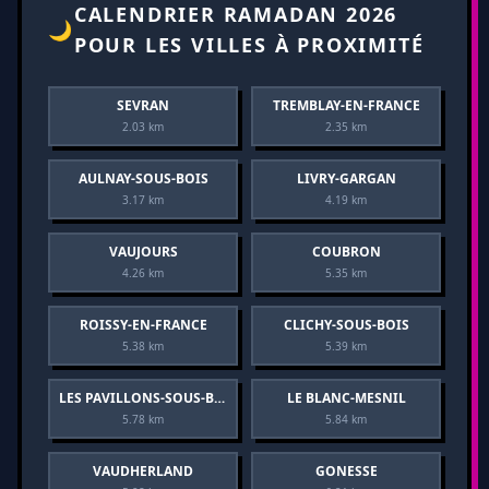
CALENDRIER RAMADAN 2026
🌙
POUR LES VILLES À PROXIMITÉ
SEVRAN
TREMBLAY-EN-FRANCE
2.03 km
2.35 km
AULNAY-SOUS-BOIS
LIVRY-GARGAN
3.17 km
4.19 km
VAUJOURS
COUBRON
4.26 km
5.35 km
ROISSY-EN-FRANCE
CLICHY-SOUS-BOIS
5.38 km
5.39 km
LES PAVILLONS-SOUS-BOIS
LE BLANC-MESNIL
5.78 km
5.84 km
VAUDHERLAND
GONESSE