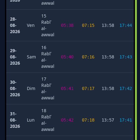
awwal
15
28-
Rabīʿ
08-
Ven
05:38
07:15
13:58
17:44
al-
2026
awwal
16
29-
Rabīʿ
08-
Sam
05:40
07:16
13:58
17:43
al-
2026
awwal
17
30-
Rabīʿ
08-
Dim
05:41
07:17
13:58
17:42
al-
2026
awwal
18
31-
Rabīʿ
08-
Lun
05:42
07:18
13:57
17:41
al-
2026
awwal