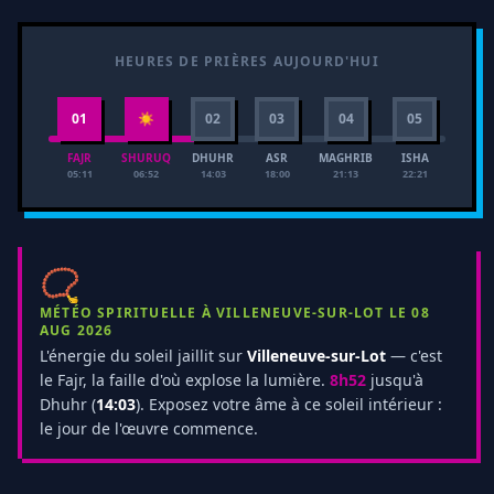
HEURES DE PRIÈRES AUJOURD'HUI
01
☀
02
03
04
05
FAJR
SHURUQ
DHUHR
ASR
MAGHRIB
ISHA
05:11
06:52
14:03
18:00
21:13
22:21
📿
MÉTÉO SPIRITUELLE À VILLENEUVE-SUR-LOT LE 08
AUG 2026
L'énergie du soleil jaillit sur
Villeneuve-sur-Lot
— c'est
le Fajr, la faille d'où explose la lumière.
8h52
jusqu'à
Dhuhr (
14:03
). Exposez votre âme à ce soleil intérieur :
le jour de l'œuvre commence.