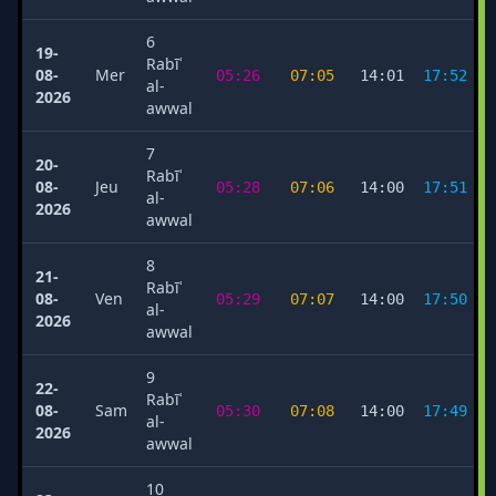
6
19-
Rabīʿ
08-
Mer
05:26
07:05
14:01
17:52
al-
2026
awwal
7
20-
Rabīʿ
08-
Jeu
05:28
07:06
14:00
17:51
al-
2026
awwal
8
21-
Rabīʿ
08-
Ven
05:29
07:07
14:00
17:50
al-
2026
awwal
9
22-
Rabīʿ
08-
Sam
05:30
07:08
14:00
17:49
al-
2026
awwal
10