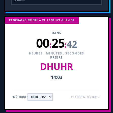
PROCHAINE PRIÈRE À VILLENEUVE-SUR-LOT
DANS
00
25
41
:
:
HEURES : MINUTES : SECONDES
PRIÈRE
DHUHR
14:03
MÉTHODE:
44.4183° N, 0.7484° E