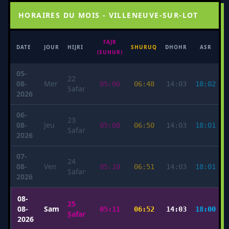
HORAIRES DU MOIS - VILLENEUVE-SUR-LOT
FAJR
M
DATE
JOUR
HIJRI
SHURUQ
DHOHR
ASR
(SUHUR)
05-
22
08-
Mer
05:06
06:48
14:03
18:02
Ṣafar
2026
06-
23
08-
Jeu
05:08
06:50
14:03
18:01
Ṣafar
2026
07-
24
08-
Ven
05:10
06:51
14:03
18:01
Ṣafar
2026
08-
25
08-
Sam
05:11
06:52
14:03
18:00
Ṣafar
2026