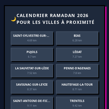
CALENDRIER RAMADAN 2026
🌙
POUR LES VILLES À PROXIMITÉ
SAINT-SYLVESTRE-SUR-LOT
BIAS
4.69 km
6.28 km
PUJOLS
LÉDAT
6.7 km
7.27 km
LA SAUVETAT-SUR-LÈDE
PENNE-D'AGENAIS
7.52 km
7.8 km
SAVIGNAC-SUR-LEYZE
HAUTEFAGE-LA-TOUR
8.37 km
8.71 km
SAINT-ANTOINE-DE-FICALBA
TRENTELS
9.11 km
9.42 km