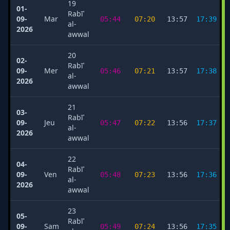
19
01-
Rabīʿ
09-
Mar
05:44
07:20
13:57
17:39
al-
2026
awwal
20
02-
Rabīʿ
09-
Mer
05:46
07:21
13:57
17:38
al-
2026
awwal
21
03-
Rabīʿ
09-
Jeu
05:47
07:22
13:56
17:37
al-
2026
awwal
22
04-
Rabīʿ
09-
Ven
05:48
07:23
13:56
17:36
al-
2026
awwal
23
05-
Rabīʿ
09-
Sam
05:49
07:24
13:56
17:35