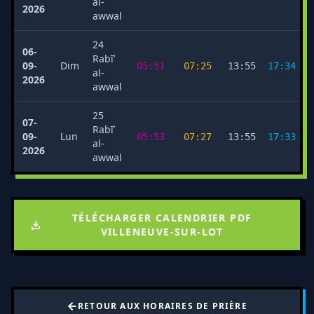
al-
2026
awwal
24
06-
Rabīʿ
09-
Dim
05:51
07:25
13:55
17:34
al-
2026
awwal
25
07-
Rabīʿ
09-
Lun
05:53
07:27
13:55
17:33
al-
2026
awwal
TÉLÉCHARGER CALENDRIER PDF
VILLENEUVE-SUR-LOT
RETOUR AUX HORAIRES DE PRIÈRE