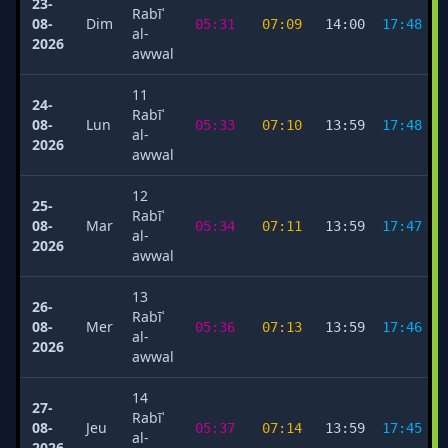
23-
Rabīʿ
08-
Dim
05:31
07:09
14:00
17:48
al-
2026
awwal
11
24-
Rabīʿ
08-
Lun
05:33
07:10
13:59
17:48
al-
2026
awwal
12
25-
Rabīʿ
08-
Mar
05:34
07:11
13:59
17:47
al-
2026
awwal
13
26-
Rabīʿ
08-
Mer
05:36
07:13
13:59
17:46
al-
2026
awwal
14
27-
Rabīʿ
08-
Jeu
05:37
07:14
13:59
17:45
al-
2026