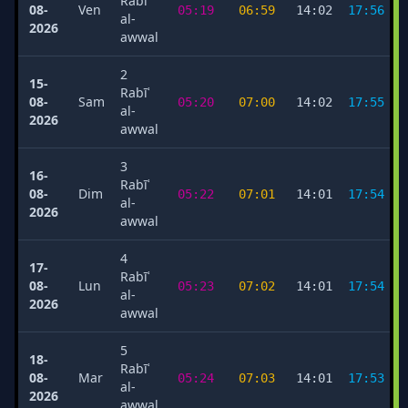
Rabīʿ
08-
Ven
05:19
06:59
14:02
17:56
al-
2026
awwal
2
15-
Rabīʿ
08-
Sam
05:20
07:00
14:02
17:55
al-
2026
awwal
3
16-
Rabīʿ
08-
Dim
05:22
07:01
14:01
17:54
al-
2026
awwal
4
17-
Rabīʿ
08-
Lun
05:23
07:02
14:01
17:54
al-
2026
awwal
5
18-
Rabīʿ
08-
Mar
05:24
07:03
14:01
17:53
al-
2026
awwal