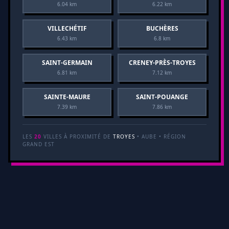
6.04 km
6.22 km
VILLECHÉTIF
BUCHÈRES
6.43 km
6.8 km
SAINT-GERMAIN
CRENEY-PRÈS-TROYES
6.81 km
7.12 km
SAINTE-MAURE
SAINT-POUANGE
7.39 km
7.86 km
LES
20
VILLES À PROXIMITÉ DE
TROYES
• AUBE • RÉGION
GRAND EST