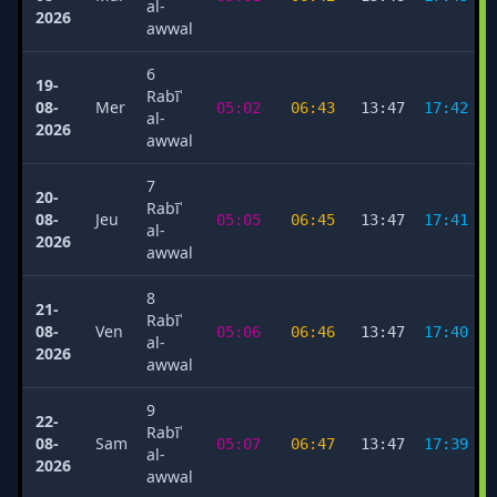
al-
2026
awwal
6
19-
Rabīʿ
08-
Mer
05:02
06:43
13:47
17:42
al-
2026
awwal
7
20-
Rabīʿ
08-
Jeu
05:05
06:45
13:47
17:41
al-
2026
awwal
8
21-
Rabīʿ
08-
Ven
05:06
06:46
13:47
17:40
al-
2026
awwal
9
22-
Rabīʿ
08-
Sam
05:07
06:47
13:47
17:39
al-
2026
awwal