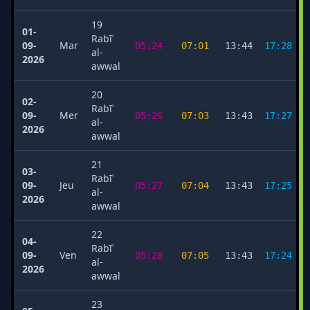
19
01-
Rabīʿ
09-
Mar
05:24
07:01
13:44
17:28
al-
2026
awwal
20
02-
Rabīʿ
09-
Mer
05:26
07:03
13:43
17:27
al-
2026
awwal
21
03-
Rabīʿ
09-
Jeu
05:27
07:04
13:43
17:25
al-
2026
awwal
22
04-
Rabīʿ
09-
Ven
05:28
07:05
13:43
17:24
al-
2026
awwal
23