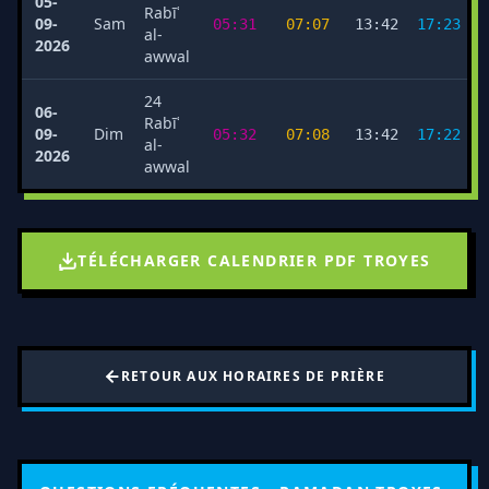
05-
Rabīʿ
09-
Sam
05:31
07:07
13:42
17:23
al-
2026
awwal
24
06-
Rabīʿ
09-
Dim
05:32
07:08
13:42
17:22
al-
2026
awwal
TÉLÉCHARGER CALENDRIER PDF TROYES
RETOUR AUX HORAIRES DE PRIÈRE