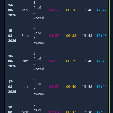
1
14-
Rabīʿ
08-
Ven
04:54
06:36
13:48
17:47
al-
2026
awwal
2
15-
Rabīʿ
08-
Sam
04:56
06:38
13:48
17:46
al-
2026
awwal
3
16-
Rabīʿ
08-
Dim
04:58
06:39
13:48
17:45
al-
2026
awwal
4
17-
Rabīʿ
08-
Lun
04:59
06:40
13:48
17:44
al-
2026
awwal
5
18-
Rabīʿ
08-
Mar
05:01
06:42
13:48
17:43