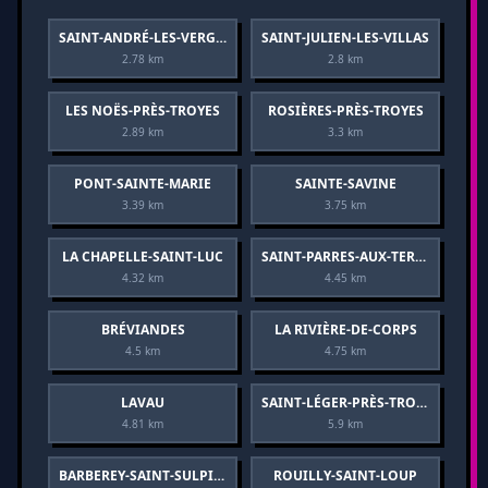
SAINT-ANDRÉ-LES-VERGERS
SAINT-JULIEN-LES-VILLAS
2.78 km
2.8 km
LES NOËS-PRÈS-TROYES
ROSIÈRES-PRÈS-TROYES
2.89 km
3.3 km
PONT-SAINTE-MARIE
SAINTE-SAVINE
3.39 km
3.75 km
LA CHAPELLE-SAINT-LUC
SAINT-PARRES-AUX-TERTRES
4.32 km
4.45 km
BRÉVIANDES
LA RIVIÈRE-DE-CORPS
4.5 km
4.75 km
LAVAU
SAINT-LÉGER-PRÈS-TROYES
4.81 km
5.9 km
BARBEREY-SAINT-SULPICE
ROUILLY-SAINT-LOUP