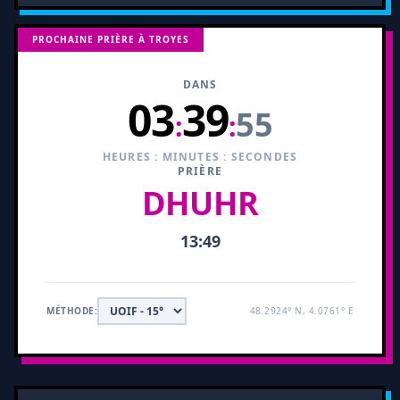
PROCHAINE PRIÈRE À TROYES
DANS
03
39
54
:
:
HEURES : MINUTES : SECONDES
PRIÈRE
DHUHR
13:49
MÉTHODE:
48.2924° N, 4.0761° E