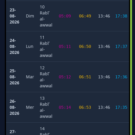
10
23-
Rabīʿ
08-
Dim
05:09
06:49
13:46
17:38
al-
2026
awwal
11
24-
Rabīʿ
08-
Lun
05:11
06:50
13:46
17:37
al-
2026
awwal
12
25-
Rabīʿ
08-
Mar
05:12
06:51
13:46
17:36
al-
2026
awwal
13
26-
Rabīʿ
08-
Mer
05:14
06:53
13:46
17:35
al-
2026
awwal
14
27-
Rabīʿ