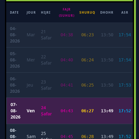
FAJR
M
DATE
JOUR
HIJRI
SHURUQ
DHOHR
ASR
(SUHUR)
04-
21
08-
Mar
04:38
06:23
13:50
17:54
Ṣafar
2026
05-
22
08-
Mer
04:40
06:24
13:50
17:54
Ṣafar
2026
06-
23
08-
Jeu
04:41
06:25
13:50
17:53
Ṣafar
2026
07-
24
08-
Ven
04:43
06:27
13:49
17:52
Ṣafar
2026
08-
25
08-
Sam
04:45
06:28
13:49
17:52