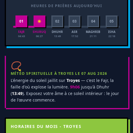
HEURES DE PRIÈRES AUJOURD'HUI
01
☀
02
03
04
05
FAJR
SHURUQ
DHUHR
ASR
MAGHRIB
ISHA
04:43
06:27
13:49
17:52
21:11
22:18
📿
MÉTÉO SPIRITUELLE À TROYES LE 07 AUG 2026
L'énergie du soleil jaillit sur
Troyes
— c'est le Fajr, la
faille d'où explose la lumière.
9h06
jusqu'à Dhuhr
(
13:49
). Exposez votre âme à ce soleil intérieur : le jour
de l'œuvre commence.
HORAIRES DU MOIS - TROYES