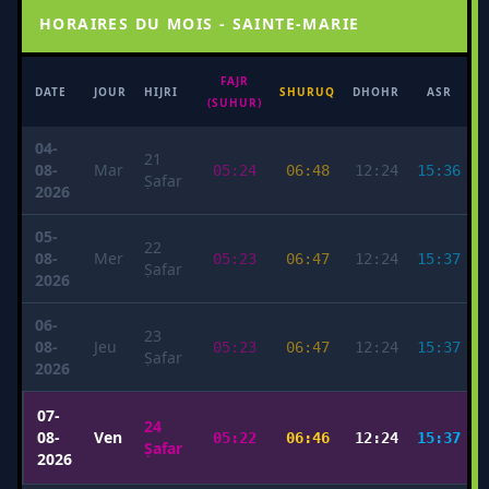
HORAIRES DU MOIS - SAINTE-MARIE
FAJR
M
DATE
JOUR
HIJRI
SHURUQ
DHOHR
ASR
(SUHUR)
04-
21
08-
Mar
05:24
06:48
12:24
15:36
Ṣafar
2026
05-
22
08-
Mer
05:23
06:47
12:24
15:37
Ṣafar
2026
06-
23
08-
Jeu
05:23
06:47
12:24
15:37
Ṣafar
2026
07-
24
08-
Ven
05:22
06:46
12:24
15:37
Ṣafar
2026