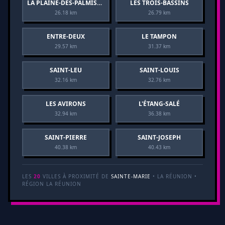
LA PLAINE-DES-PALMISTES
LES TROIS-BASSINS
26.18 km
26.79 km
ENTRE-DEUX
LE TAMPON
29.57 km
31.37 km
SAINT-LEU
SAINT-LOUIS
32.16 km
32.76 km
LES AVIRONS
L'ÉTANG-SALÉ
32.94 km
36.38 km
SAINT-PIERRE
SAINT-JOSEPH
40.38 km
40.43 km
LES
20
VILLES À PROXIMITÉ DE
SAINTE-MARIE
• LA RÉUNION •
RÉGION LA RÉUNION