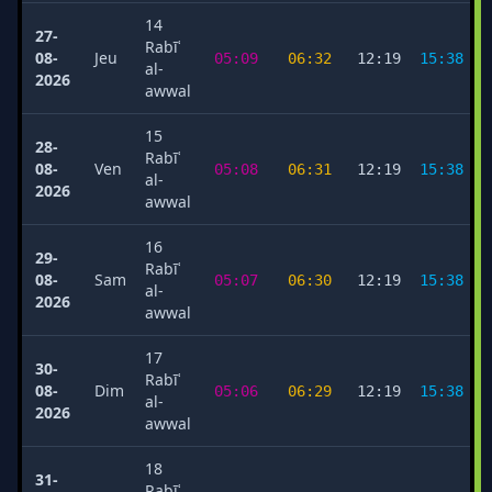
14
27-
Rabīʿ
08-
Jeu
05:09
06:32
12:19
15:38
al-
2026
awwal
15
28-
Rabīʿ
08-
Ven
05:08
06:31
12:19
15:38
al-
2026
awwal
16
29-
Rabīʿ
08-
Sam
05:07
06:30
12:19
15:38
al-
2026
awwal
17
30-
Rabīʿ
08-
Dim
05:06
06:29
12:19
15:38
al-
2026
awwal
18
31-
Rabīʿ