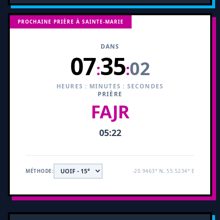
PROCHAINE PRIÈRE À SAINTE-MARIE
DANS
07
35
01
:
:
HEURES : MINUTES : SECONDES
PRIÈRE
FAJR
05:22
MÉTHODE:
-20.9463° N, 55.5234° E