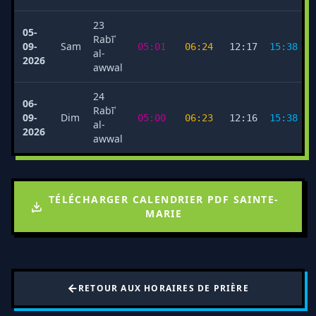
23
05-
Rabīʿ
09-
Sam
05:01
06:24
12:17
15:38
al-
2026
awwal
24
06-
Rabīʿ
09-
Dim
05:00
06:23
12:16
15:38
al-
2026
awwal
TÉLÉCHARGER CALENDRIER PDF SAINTE-
MARIE
RETOUR AUX HORAIRES DE PRIÈRE