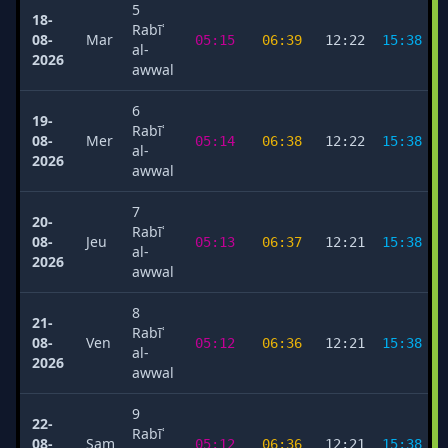
5
18-
Rabīʿ
08-
Mar
05:15
06:39
12:22
15:38
al-
2026
awwal
6
19-
Rabīʿ
08-
Mer
05:14
06:38
12:22
15:38
al-
2026
awwal
7
20-
Rabīʿ
08-
Jeu
05:13
06:37
12:21
15:38
al-
2026
awwal
8
21-
Rabīʿ
08-
Ven
05:12
06:36
12:21
15:38
al-
2026
awwal
9
22-
Rabīʿ
08-
Sam
05:12
06:36
12:21
15:38