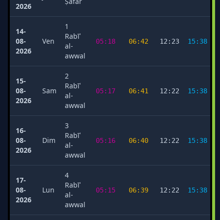
Ṣafar
2026
1
14-
Rabīʿ
08-
Ven
05:18
06:42
12:23
15:38
al-
2026
awwal
2
15-
Rabīʿ
08-
Sam
05:17
06:41
12:22
15:38
al-
2026
awwal
3
16-
Rabīʿ
08-
Dim
05:16
06:40
12:22
15:38
al-
2026
awwal
4
17-
Rabīʿ
08-
Lun
05:15
06:39
12:22
15:38
al-
2026
awwal