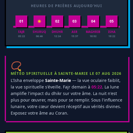
HEURES DE PRIÈRES AUJOURD'HUI
01
☀
02
03
04
05
FAJR
SHURUQ
DHUHR
ASR
MAGHRIB
ISHA
05:22
06:46
12:24
15:37
18:02
19:22
📿
MÉTÉO SPIRITUELLE À SAINTE-MARIE LE 07 AUG 2026
L'Isha enveloppe
Sainte-Marie
— la vue oculaire faiblit,
la vue spirituelle s'éveille. Fajr demain à
05:22
. La lune
amplifie l'impact du dhikr sur votre âme. La nuit n'est
plus pour œuvrer, mais pour se remplir. Sous l'influence
lunaire, votre cœur devient réceptif aux vérités divines.
Exposez votre âme au Coran.