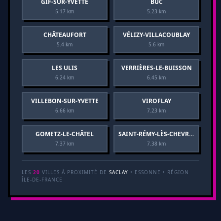
GIF-SUR-YVETTE
BUC
5.17 km
5.23 km
CHÂTEAUFORT
VÉLIZY-VILLACOUBLAY
5.4 km
5.6 km
LES ULIS
VERRIÈRES-LE-BUISSON
6.24 km
6.45 km
VILLEBON-SUR-YVETTE
VIROFLAY
6.66 km
7.23 km
GOMETZ-LE-CHÂTEL
SAINT-RÉMY-LÈS-CHEVREUSE
7.37 km
7.38 km
LES
20
VILLES À PROXIMITÉ DE
SACLAY
• ESSONNE • RÉGION
ÎLE-DE-FRANCE