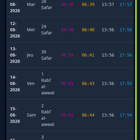
28
08-
Mar
04:56
06:39
13:57
17:57
Ṣafar
2026
12-
29
08-
Mer
04:58
06:40
13:56
17:56
Ṣafar
2026
13-
30
08-
Jeu
04:59
06:41
13:56
17:56
Ṣafar
2026
1
14-
Rabīʿ
08-
Ven
05:01
06:43
13:56
17:55
al-
2026
awwal
2
15-
Rabīʿ
08-
Sam
05:02
06:44
13:56
17:54
al-
2026
awwal
3