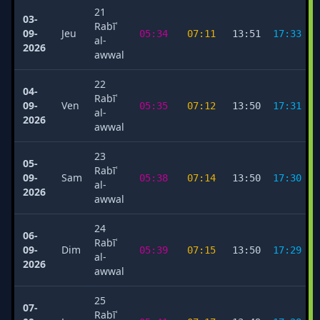
21
03-
Rabīʿ
09-
Jeu
05:34
07:11
13:51
17:33
al-
2026
awwal
22
04-
Rabīʿ
09-
Ven
05:35
07:12
13:50
17:31
al-
2026
awwal
23
05-
Rabīʿ
09-
Sam
05:38
07:14
13:50
17:30
al-
2026
awwal
24
06-
Rabīʿ
09-
Dim
05:39
07:15
13:50
17:29
al-
2026
awwal
25
07-
Rabīʿ