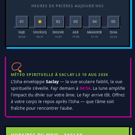
HEURES DE PRIÈRES AUJOURD'HUI
01
☀
02
03
04
05
FAJR
SHURUQ
DHUHR
ASR
MAGHRIB
ISHA
04:54
06:37
13:57
17:58
21:15
22:23
📿
MÉTÉO SPIRITUELLE À SACLAY LE 10 AUG 2026
L'Isha enveloppe
Saclay
— la vue oculaire faiblit, la vue
spirituelle s'éveille. Fajr demain à
04:54
. La lune amplifie
l'impact du dhikr sur votre âme. Le Fajr arrive tôt. Offrez
à votre corps le repos après l'Isha — que l'âme soit
fraîche pour rencontrer l'aube.
HORAIRES DU MOIS - SACLAY