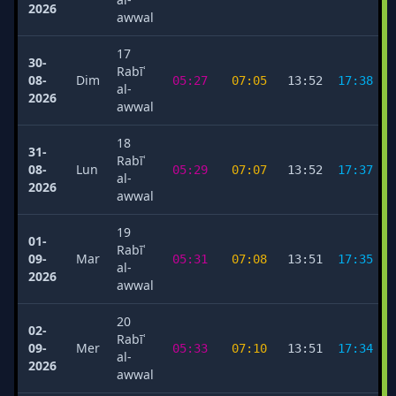
2026
awwal
17
30-
Rabīʿ
08-
Dim
05:27
07:05
13:52
17:38
al-
2026
awwal
18
31-
Rabīʿ
08-
Lun
05:29
07:07
13:52
17:37
al-
2026
awwal
19
01-
Rabīʿ
09-
Mar
05:31
07:08
13:51
17:35
al-
2026
awwal
20
02-
Rabīʿ
09-
Mer
05:33
07:10
13:51
17:34
al-
2026
awwal