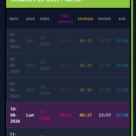
FAJR
M
DATE
JOUR
HIJRI
SHURUQ
DHOHR
ASR
(SUHUR)
07-
24
08-
Ven
04:49
06:33
13:57
18:00
Ṣafar
2026
08-
25
08-
Sam
04:51
06:34
13:57
18:00
Ṣafar
2026
09-
26
08-
Dim
04:53
06:36
13:57
17:59
Ṣafar
2026
10-
27
08-
Lun
04:54
06:37
13:57
17:58
Ṣafar
2026
11-