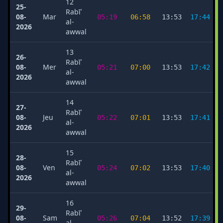
12
25-
Rabīʿ
08-
Mar
05:19
06:58
13:53
17:44
al-
2026
awwal
13
26-
Rabīʿ
08-
Mer
05:21
07:00
13:53
17:42
al-
2026
awwal
14
27-
Rabīʿ
08-
Jeu
05:22
07:01
13:53
17:41
al-
2026
awwal
15
28-
Rabīʿ
08-
Ven
05:24
07:02
13:53
17:40
al-
2026
awwal
16
29-
Rabīʿ
08-
Sam
05:26
07:04
13:52
17:39
al-