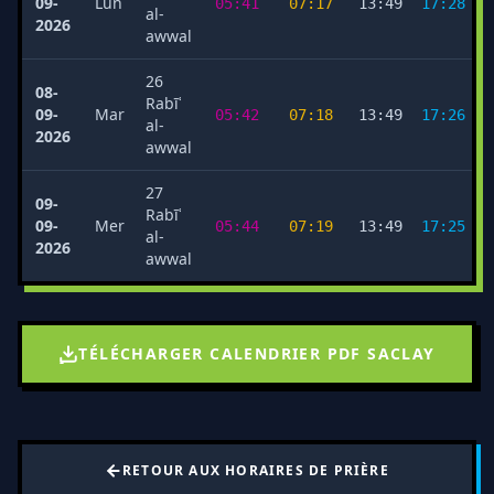
09-
Lun
05:41
07:17
13:49
17:28
al-
2026
awwal
26
08-
Rabīʿ
09-
Mar
05:42
07:18
13:49
17:26
al-
2026
awwal
27
09-
Rabīʿ
09-
Mer
05:44
07:19
13:49
17:25
al-
2026
awwal
TÉLÉCHARGER CALENDRIER PDF SACLAY
RETOUR AUX HORAIRES DE PRIÈRE