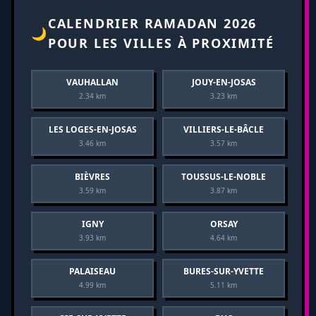
CALENDRIER RAMADAN 2026
🌙
POUR LES VILLES À PROXIMITÉ
VAUHALLAN
JOUY-EN-JOSAS
2.34 km
3.23 km
LES LOGES-EN-JOSAS
VILLIERS-LE-BÂCLE
3.46 km
3.57 km
BIÈVRES
TOUSSUS-LE-NOBLE
3.59 km
3.87 km
IGNY
ORSAY
3.93 km
4.64 km
PALAISEAU
BURES-SUR-YVETTE
4.99 km
5.11 km