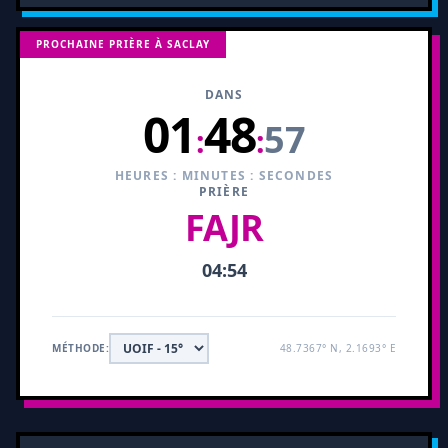
PROCHAINE PRIÈRE À SACLAY
DANS
01
48
56
:
:
HEURES : MINUTES : SECONDES
PRIÈRE
FAJR
04:54
MÉTHODE:
48.7367° N, 2.1693° E