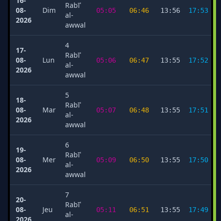
16-
Rabīʿ
08-
Dim
05:05
06:46
13:56
17:53
al-
2026
awwal
4
17-
Rabīʿ
08-
Lun
05:06
06:47
13:55
17:52
al-
2026
awwal
5
18-
Rabīʿ
08-
Mar
05:07
06:48
13:55
17:51
al-
2026
awwal
6
19-
Rabīʿ
08-
Mer
05:09
06:50
13:55
17:50
al-
2026
awwal
7
20-
Rabīʿ
08-
Jeu
05:11
06:51
13:55
17:49
al-
2026