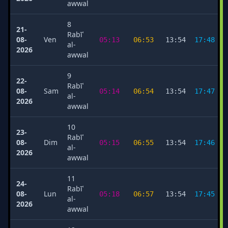
awwal
8
21-
Rabīʿ
08-
Ven
05:13
06:53
13:54
17:48
al-
2026
awwal
9
22-
Rabīʿ
08-
Sam
05:14
06:54
13:54
17:47
al-
2026
awwal
10
23-
Rabīʿ
08-
Dim
05:15
06:55
13:54
17:46
al-
2026
awwal
11
24-
Rabīʿ
08-
Lun
05:18
06:57
13:54
17:45
al-
2026
awwal