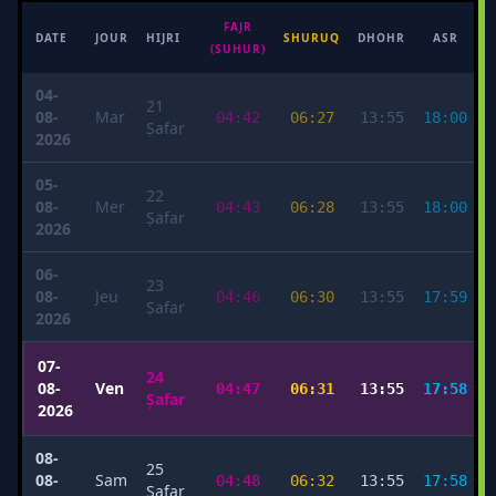
FAJR
M
DATE
JOUR
HIJRI
SHURUQ
DHOHR
ASR
(SUHUR)
04-
21
08-
Mar
04:42
06:27
13:55
18:00
Ṣafar
2026
05-
22
08-
Mer
04:43
06:28
13:55
18:00
Ṣafar
2026
06-
23
08-
Jeu
04:46
06:30
13:55
17:59
Ṣafar
2026
07-
24
08-
Ven
04:47
06:31
13:55
17:58
Ṣafar
2026
08-
25
08-
Sam
04:48
06:32
13:55
17:58
Ṣafar