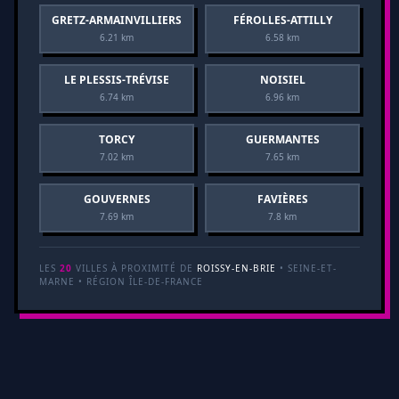
GRETZ-ARMAINVILLIERS
FÉROLLES-ATTILLY
6.21 km
6.58 km
LE PLESSIS-TRÉVISE
NOISIEL
6.74 km
6.96 km
TORCY
GUERMANTES
7.02 km
7.65 km
GOUVERNES
FAVIÈRES
7.69 km
7.8 km
LES
20
VILLES À PROXIMITÉ DE
ROISSY-EN-BRIE
• SEINE-ET-
MARNE • RÉGION ÎLE-DE-FRANCE