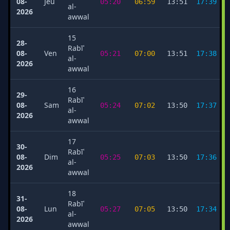
08-
Jeu
05:20
06:59
13:51
17:39
al-
2026
awwal
15
28-
Rabīʿ
08-
Ven
05:21
07:00
13:51
17:38
al-
2026
awwal
16
29-
Rabīʿ
08-
Sam
05:24
07:02
13:50
17:37
al-
2026
awwal
17
30-
Rabīʿ
08-
Dim
05:25
07:03
13:50
17:36
al-
2026
awwal
18
31-
Rabīʿ
08-
Lun
05:27
07:05
13:50
17:34
al-
2026
awwal