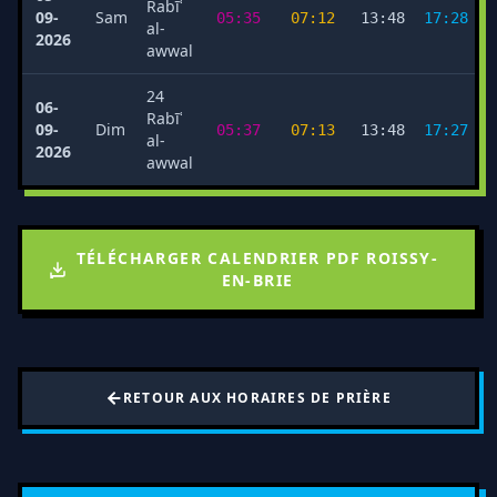
Rabīʿ
09-
Sam
05:35
07:12
13:48
17:28
al-
2026
awwal
24
06-
Rabīʿ
09-
Dim
05:37
07:13
13:48
17:27
al-
2026
awwal
TÉLÉCHARGER CALENDRIER PDF ROISSY-
EN-BRIE
RETOUR AUX HORAIRES DE PRIÈRE