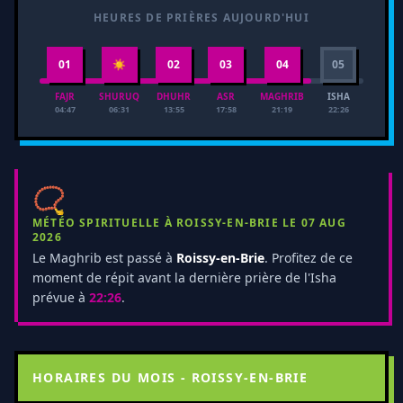
HEURES DE PRIÈRES AUJOURD'HUI
01
☀
02
03
04
05
FAJR
SHURUQ
DHUHR
ASR
MAGHRIB
ISHA
04:47
06:31
13:55
17:58
21:19
22:26
📿
MÉTÉO SPIRITUELLE À ROISSY-EN-BRIE LE 07 AUG
2026
Le Maghrib est passé à
Roissy-en-Brie
. Profitez de ce
moment de répit avant la dernière prière de l'Isha
prévue à
22:26
.
HORAIRES DU MOIS - ROISSY-EN-BRIE