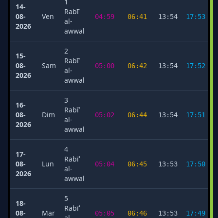
1
14-
Rabīʿ
08-
Ven
04:59
06:41
13:54
17:53
al-
2026
awwal
2
15-
Rabīʿ
08-
Sam
05:00
06:42
13:54
17:52
al-
2026
awwal
3
16-
Rabīʿ
08-
Dim
05:02
06:44
13:54
17:51
al-
2026
awwal
4
17-
Rabīʿ
08-
Lun
05:04
06:45
13:53
17:50
al-
2026
awwal
5
18-
Rabīʿ
08-
Mar
05:05
06:46
13:53
17:49
al-