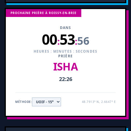
PROCHAINE PRIÈRE À ROISSY-EN-BRIE
DANS
00
53
55
:
:
HEURES : MINUTES : SECONDES
PRIÈRE
ISHA
22:26
MÉTHODE:
48.7913° N, 2.6647° E