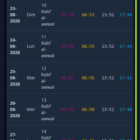
10
23-
Rabīʿ
08-
Dim
05:13
06:53
13:52
17:44
al-
2026
awwal
11
24-
Rabīʿ
08-
Lun
05:15
06:55
13:52
17:43
al-
2026
awwal
12
25-
Rabīʿ
08-
Mar
05:17
06:56
13:51
17:41
al-
2026
awwal
13
26-
Rabīʿ
08-
Mer
05:19
06:58
13:51
17:40
al-
2026
awwal
14
27-
Rabīʿ