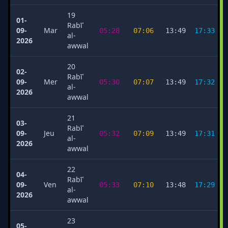
19
01-
Rabīʿ
09-
Mar
05:28
07:06
13:49
17:33
al-
2026
awwal
20
02-
Rabīʿ
09-
Mer
05:30
07:07
13:49
17:32
al-
2026
awwal
21
03-
Rabīʿ
09-
Jeu
05:32
07:09
13:49
17:31
al-
2026
awwal
22
04-
Rabīʿ
09-
Ven
05:33
07:10
13:48
17:29
al-
2026
awwal
23
05-