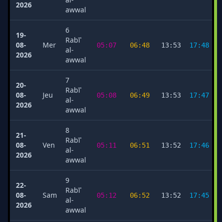
2026
awwal
6
19-
Rabīʿ
08-
Mer
05:07
06:48
13:53
17:48
al-
2026
awwal
7
20-
Rabīʿ
08-
Jeu
05:08
06:49
13:53
17:47
al-
2026
awwal
8
21-
Rabīʿ
08-
Ven
05:11
06:51
13:52
17:46
al-
2026
awwal
9
22-
Rabīʿ
08-
Sam
05:12
06:52
13:52
17:45
al-
2026
awwal