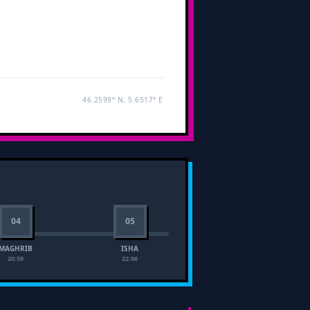
46.2599° N, 5.6517° E
04
05
MAGHRIB
ISHA
20:59
22:06