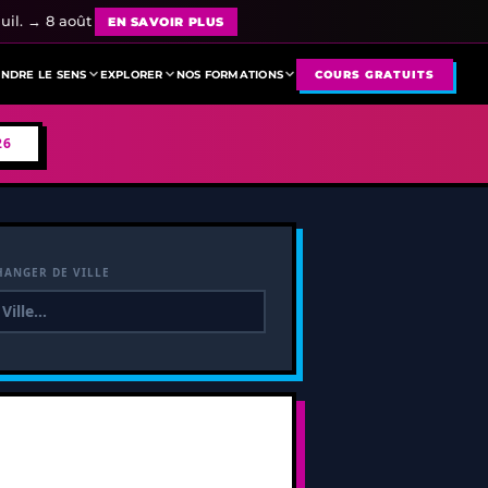
uil. → 8 août
EN SAVOIR PLUS
NDRE LE SENS
EXPLORER
NOS FORMATIONS
COURS GRATUITS
26
HANGER DE VILLE