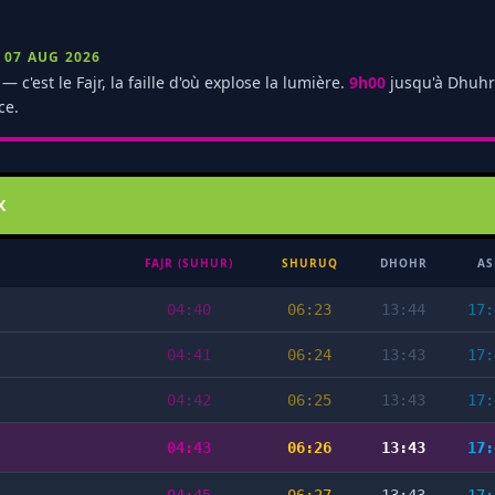
 07 AUG 2026
— c'est le Fajr, la faille d'où explose la lumière.
9h00
jusqu'à Dhuhr
ce.
X
FAJR (SUHUR)
SHURUQ
DHOHR
AS
04:40
06:23
13:44
17:
04:41
06:24
13:43
17:
04:42
06:25
13:43
17:
04:43
06:26
13:43
17: