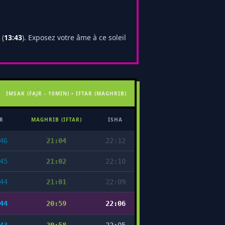
 (
13:43
). Exposez votre âme à ce soleil
IMSAK (FAJR - 10MIN) • IFTAR (MAGHRIB)
R
MAGHRIB (IFTAR)
ISHA
46
21:04
22:12
45
21:02
22:10
44
21:01
22:09
44
20:59
22:06