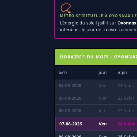
📿
MÉTÉO SPIRITUELLE À OYONNAX LE
L'énergie du soleil jaillit sur
Oyonnax
intérieur : le jour de l'œuvre commen
HORAIRES DU MOIS - OYONNA
DATE
JOUR
HIJRI
04-08-2026
Mar
21 Ṣafar
05-08-2026
Mer
22 Ṣafar
06-08-2026
Jeu
23 Ṣafar
07-08-2026
Ven
24 Ṣafar
08-08-2026
Sam
25 Ṣafar