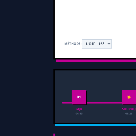
MÉTHODE:
01
☀
FAJR
SHURUQ
04:43
06:26