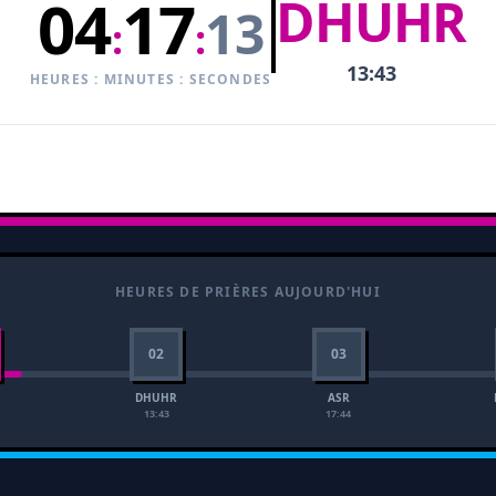
04
17
DHUHR
12
:
:
13:43
HEURES : MINUTES : SECONDES
HEURES DE PRIÈRES AUJOURD'HUI
02
03
DHUHR
ASR
13:43
17:44