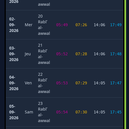
2026
awwal
20
02-
Rabīʿ
09-
Mer
05:49
07:26
14:06
17:49
al-
2026
awwal
21
03-
Rabīʿ
09-
Jeu
05:52
07:28
14:06
17:48
al-
2026
awwal
22
04-
Rabīʿ
09-
Ven
05:53
07:29
14:05
17:47
al-
2026
awwal
23
05-
Rabīʿ
09-
Sam
05:54
07:30
14:05
17:45
al-
2026
awwal