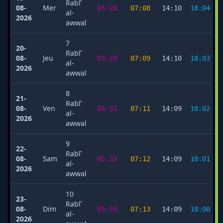
Rabīʿ
08-
Mer
05:28
07:08
14:10
18:04
al-
2026
awwal
7
20-
Rabīʿ
08-
Jeu
05:29
07:09
14:10
18:03
al-
2026
awwal
8
21-
Rabīʿ
08-
Ven
05:31
07:11
14:09
18:02
al-
2026
awwal
9
22-
Rabīʿ
08-
Sam
05:33
07:12
14:09
18:01
al-
2026
awwal
10
23-
Rabīʿ
08-
Dim
05:34
07:13
14:09
18:00
al-
2026