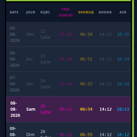
FAJR
M
DATE
JOUR
HIJRI
SHURUQ
DHOHR
ASR
(SUHUR)
05-
22
08-
Mer
05:06
06:50
14:12
18:15
Ṣafar
2026
06-
23
08-
Jeu
05:08
06:51
14:12
18:14
Ṣafar
2026
07-
24
08-
Ven
05:09
06:52
14:12
18:14
Ṣafar
2026
08-
25
08-
Sam
05:11
06:54
14:12
18:13
Ṣafar
2026
09-
26
08-
Dim
05:12
06:55
14:12
18:12