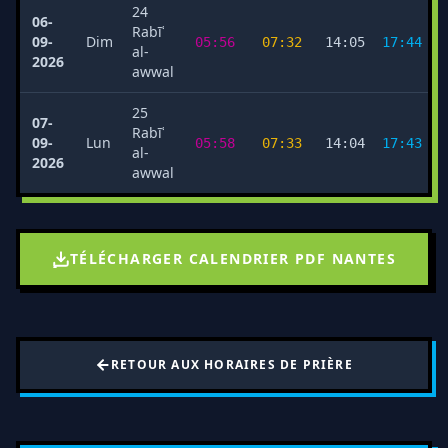
24
06-
Rabīʿ
09-
Dim
05:56
07:32
14:05
17:44
al-
2026
awwal
25
07-
Rabīʿ
09-
Lun
05:58
07:33
14:04
17:43
al-
2026
awwal
TÉLÉCHARGER CALENDRIER PDF NANTES
RETOUR AUX HORAIRES DE PRIÈRE