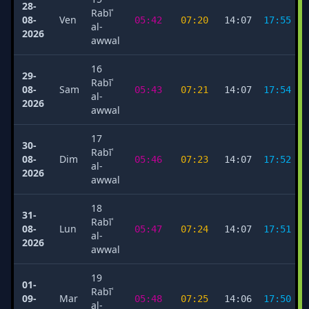
28-
Rabīʿ
08-
Ven
05:42
07:20
14:07
17:55
al-
2026
awwal
16
29-
Rabīʿ
08-
Sam
05:43
07:21
14:07
17:54
al-
2026
awwal
17
30-
Rabīʿ
08-
Dim
05:46
07:23
14:07
17:52
al-
2026
awwal
18
31-
Rabīʿ
08-
Lun
05:47
07:24
14:07
17:51
al-
2026
awwal
19
01-
Rabīʿ
09-
Mar
05:48
07:25
14:06
17:50
al-