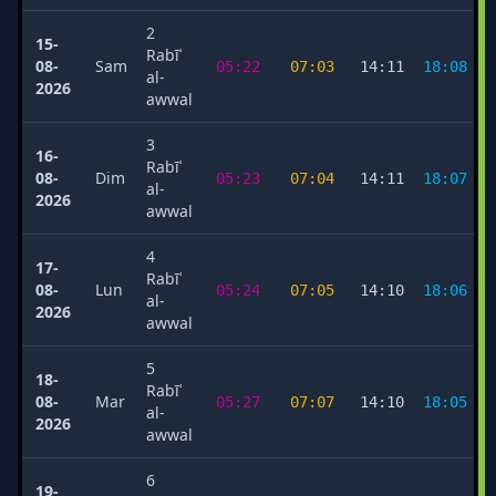
2
15-
Rabīʿ
08-
Sam
05:22
07:03
14:11
18:08
al-
2026
awwal
3
16-
Rabīʿ
08-
Dim
05:23
07:04
14:11
18:07
al-
2026
awwal
4
17-
Rabīʿ
08-
Lun
05:24
07:05
14:10
18:06
al-
2026
awwal
5
18-
Rabīʿ
08-
Mar
05:27
07:07
14:10
18:05
al-
2026
awwal
6
19-