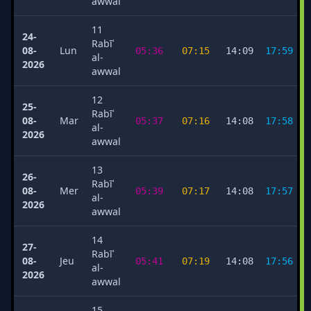
awwal
11
24-
Rabīʿ
08-
Lun
05:36
07:15
14:09
17:59
al-
2026
awwal
12
25-
Rabīʿ
08-
Mar
05:37
07:16
14:08
17:58
al-
2026
awwal
13
26-
Rabīʿ
08-
Mer
05:39
07:17
14:08
17:57
al-
2026
awwal
14
27-
Rabīʿ
08-
Jeu
05:41
07:19
14:08
17:56
al-
2026
awwal
15