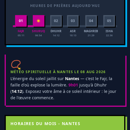
HEURES DE PRIÈRES AUJOURD'HUI
01
☀
02
03
04
05
FAJR
SHURUQ
DHUHR
ASR
MAGHRIB
ISHA
05:11
06:54
14:12
18:13
21:29
22:36
📿
MÉTÉO SPIRITUELLE À NANTES LE 08 AUG 2026
L'énergie du soleil jaillit sur
Nantes
— c'est le Fajr, la
faille d'où explose la lumière.
9h01
jusqu'à Dhuhr
(
14:12
). Exposez votre âme à ce soleil intérieur : le jour
de l'œuvre commence.
HORAIRES DU MOIS - NANTES