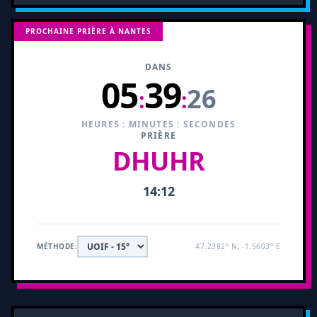
PROCHAINE PRIÈRE À NANTES
DANS
05
39
25
:
:
HEURES : MINUTES : SECONDES
PRIÈRE
DHUHR
14:12
MÉTHODE:
47.2382° N, -1.5603° E