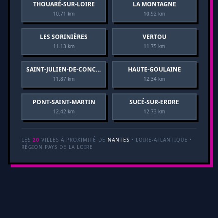
THOUARÉ-SUR-LOIRE
LA MONTAGNE
10.71 km
10.92 km
LES SORINIÈRES
VERTOU
11.13 km
11.75 km
SAINT-JULIEN-DE-CONCELLES
HAUTE-GOULAINE
11.87 km
12.34 km
PONT-SAINT-MARTIN
SUCÉ-SUR-ERDRE
12.42 km
12.73 km
LES
20
VILLES À PROXIMITÉ DE
NANTES
• LOIRE-ATLANTIQUE •
RÉGION PAYS DE LA LOIRE