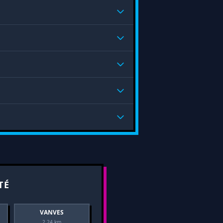
TÉ
VANVES
2.24 km