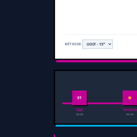
MÉTHODE:
01
☀
FAJR
SHURUQ
04:50
06:34