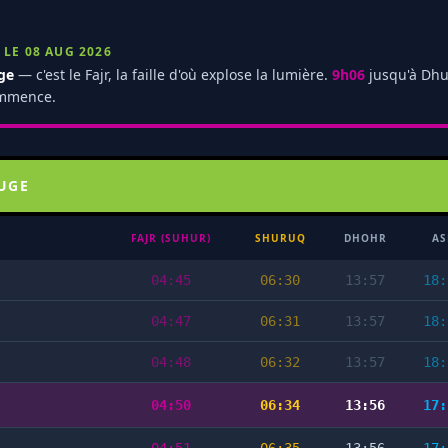
LE 08 AUG 2026
ge
— c'est le Fajr, la faille d'où explose la lumière.
9h06
jusqu'à Dhu
commence.
UGE
FAJR (SUHUR)
SHURUQ
DHOHR
AS
04:45
06:30
13:57
18:
04:47
06:31
13:57
18:
04:48
06:32
13:57
18:
04:50
06:34
13:56
17: