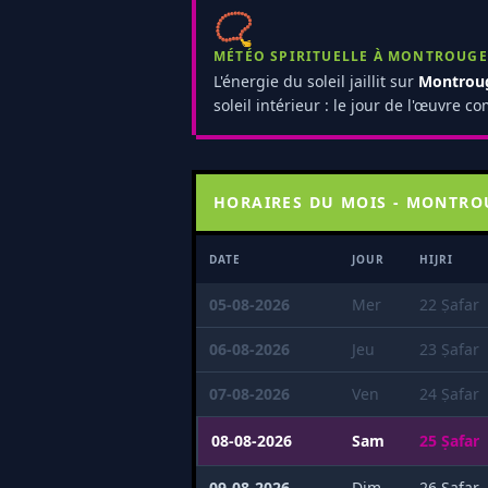
📿
MÉTÉO SPIRITUELLE À MONTROUGE 
L'énergie du soleil jaillit sur
Montrou
soleil intérieur : le jour de l'œuvre 
HORAIRES DU MOIS - MONTRO
DATE
JOUR
HIJRI
05-08-2026
Mer
22 Ṣafar
06-08-2026
Jeu
23 Ṣafar
07-08-2026
Ven
24 Ṣafar
08-08-2026
Sam
25 Ṣafar
09-08-2026
Dim
26 Ṣafar