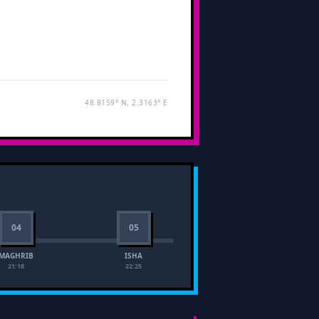
48.8159° N, 2.3163° E
04
05
MAGHRIB
ISHA
21:18
22:25