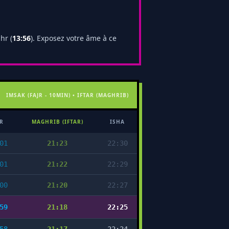
hr (
13:56
). Exposez votre âme à ce
IMSAK (FAJR - 10MIN) • IFTAR (MAGHRIB)
R
MAGHRIB (IFTAR)
ISHA
01
21:23
22:30
01
21:22
22:29
00
21:20
22:27
59
21:18
22:25