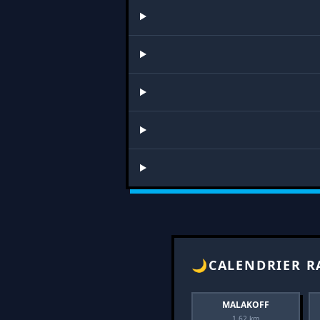
🌙
CALENDRIER R
MALAKOFF
1.62 km