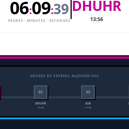
06
09
DHUHR
38
:
:
13:56
HEURES : MINUTES : SECONDES
HEURES DE PRIÈRES AUJOURD'HUI
02
03
DHUHR
ASR
13:56
17:59