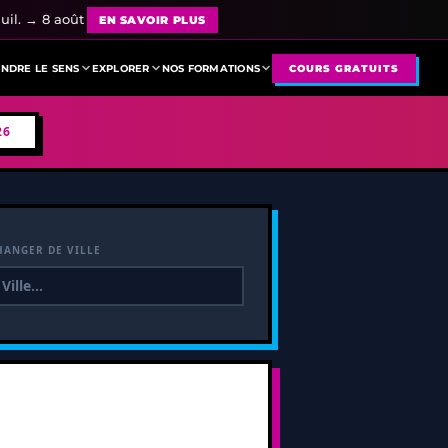
uil. → 8 août
EN SAVOIR PLUS
NDRE LE SENS
EXPLORER
NOS FORMATIONS
COURS GRATUITS
26
HANGER DE VILLE