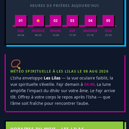
HEURES DE PRIÈRES AUJOURD'HUI
01
☀
02
03
04
05
FAJR
SHURUQ
DHUHR
ASR
MAGHRIB
ISHA
04:49
06:33
13:56
17:59
21:18
22:25
📿
MÉTÉO SPIRITUELLE À LES LILAS LE 08 AUG 2026
L'Isha enveloppe
Les Lilas
— la vue oculaire faiblit, la
vue spirituelle s'éveille. Fajr demain à
04:49
. La lune
amplifie l'impact du dhikr sur votre âme. Le Fajr arrive
tôt. Offrez à votre corps le repos après l'Isha — que
l'âme soit fraîche pour rencontrer l'aube.
HORAIRES DU MOIS - LES LILAS