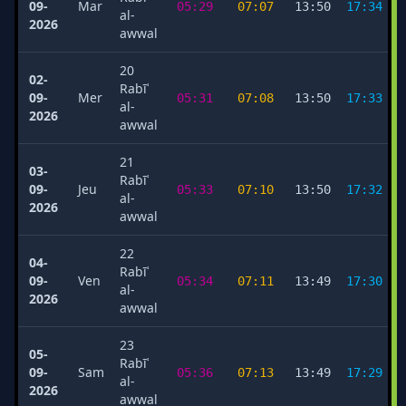
09-
Mar
05:29
07:07
13:50
17:34
al-
2026
awwal
20
02-
Rabīʿ
09-
Mer
05:31
07:08
13:50
17:33
al-
2026
awwal
21
03-
Rabīʿ
09-
Jeu
05:33
07:10
13:50
17:32
al-
2026
awwal
22
04-
Rabīʿ
09-
Ven
05:34
07:11
13:49
17:30
al-
2026
awwal
23
05-
Rabīʿ
09-
Sam
05:36
07:13
13:49
17:29
al-
2026
awwal