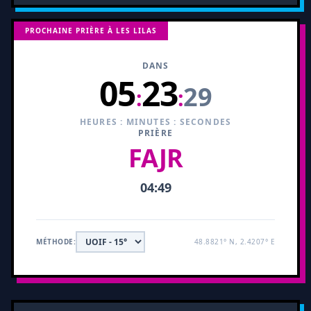
PROCHAINE PRIÈRE À LES LILAS
DANS
05
23
28
:
:
HEURES : MINUTES : SECONDES
PRIÈRE
FAJR
04:49
MÉTHODE:
48.8821° N, 2.4207° E