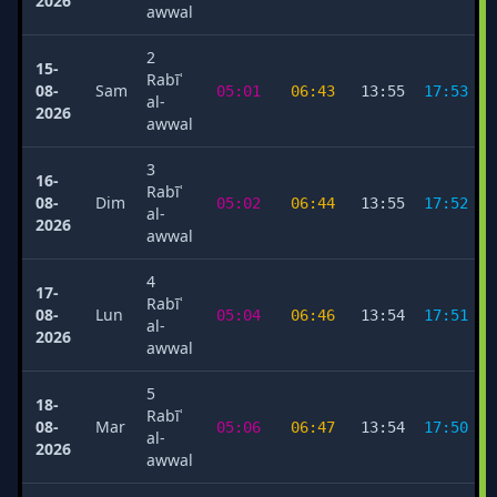
2026
awwal
2
15-
Rabīʿ
08-
Sam
05:01
06:43
13:55
17:53
al-
2026
awwal
3
16-
Rabīʿ
08-
Dim
05:02
06:44
13:55
17:52
al-
2026
awwal
4
17-
Rabīʿ
08-
Lun
05:04
06:46
13:54
17:51
al-
2026
awwal
5
18-
Rabīʿ
08-
Mar
05:06
06:47
13:54
17:50
al-
2026
awwal