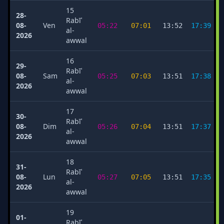
15
28-
Rabīʿ
08-
Ven
05:22
07:01
13:52
17:39
al-
2026
awwal
16
29-
Rabīʿ
08-
Sam
05:25
07:03
13:51
17:38
al-
2026
awwal
17
30-
Rabīʿ
08-
Dim
05:26
07:04
13:51
17:37
al-
2026
awwal
18
31-
Rabīʿ
08-
Lun
05:27
07:05
13:51
17:35
al-
2026
awwal
19
01-
Rabīʿ