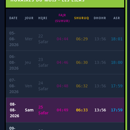
FAJR
M
DATE
JOUR
HIJRI
SHURUQ
DHOHR
ASR
(SUHUR)
05-
22
08-
Mer
04:44
06:29
13:56
18:01
Ṣafar
2026
06-
23
08-
Jeu
04:46
06:30
13:56
18:00
Ṣafar
2026
07-
24
08-
Ven
04:48
06:32
13:56
17:59
Ṣafar
2026
08-
25
08-
Sam
04:49
06:33
13:56
17:59
Ṣafar
2026
09-