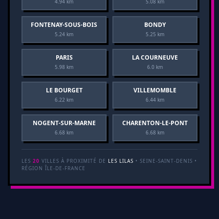
4.94 km
5.08 km
FONTENAY-SOUS-BOIS
BONDY
5.24 km
5.25 km
PARIS
LA COURNEUVE
5.98 km
6.0 km
LE BOURGET
VILLEMOMBLE
6.22 km
6.44 km
NOGENT-SUR-MARNE
CHARENTON-LE-PONT
6.68 km
6.68 km
LES
20
VILLES À PROXIMITÉ DE
LES LILAS
• SEINE-SAINT-DENIS •
RÉGION ÎLE-DE-FRANCE