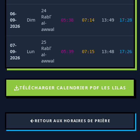
24
06-
Rabīʿ
09-
Dim
05:38
07:14
13:49
17:28
al-
2026
awwal
25
07-
Rabīʿ
09-
Lun
05:39
07:15
13:48
17:26
al-
2026
awwal
TÉLÉCHARGER CALENDRIER PDF LES LILAS
RETOUR AUX HORAIRES DE PRIÈRE