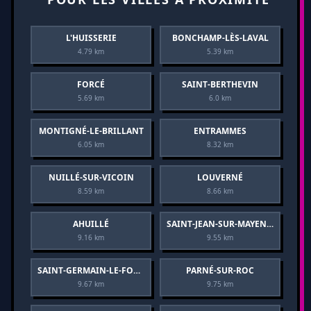
L'HUISSERIE
BONCHAMP-LÈS-LAVAL
4.79 km
5.39 km
FORCÉ
SAINT-BERTHEVIN
5.69 km
6.0 km
MONTIGNÉ-LE-BRILLANT
ENTRAMMES
6.05 km
8.32 km
NUILLÉ-SUR-VICOIN
LOUVERNÉ
8.59 km
8.66 km
AHUILLÉ
SAINT-JEAN-SUR-MAYENNE
9.16 km
9.55 km
SAINT-GERMAIN-LE-FOUILLOUX
PARNÉ-SUR-ROC
9.67 km
9.75 km