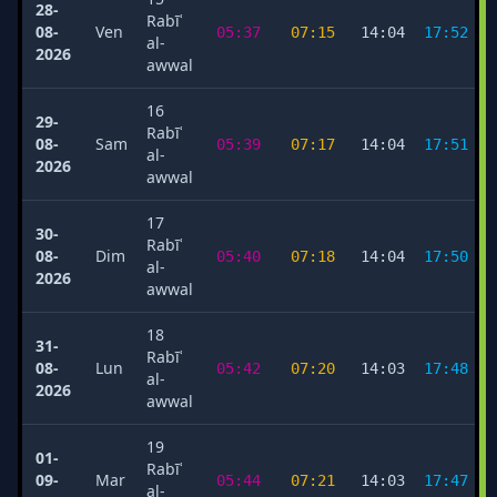
28-
Rabīʿ
08-
Ven
05:37
07:15
14:04
17:52
al-
2026
awwal
16
29-
Rabīʿ
08-
Sam
05:39
07:17
14:04
17:51
al-
2026
awwal
17
30-
Rabīʿ
08-
Dim
05:40
07:18
14:04
17:50
al-
2026
awwal
18
31-
Rabīʿ
08-
Lun
05:42
07:20
14:03
17:48
al-
2026
awwal
19
01-
Rabīʿ
09-
Mar
05:44
07:21
14:03
17:47
al-