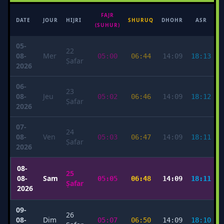
FAJR
M
DATE
JOUR
HIJRI
SHURUQ
DHOHR
ASR
(SUHUR)
05-
22
08-
Mer
05:00
06:44
14:09
18:13
Ṣafar
2026
06-
23
08-
Jeu
05:02
06:46
14:09
18:12
Ṣafar
2026
07-
24
08-
Ven
05:03
06:47
14:09
18:11
Ṣafar
2026
08-
25
08-
Sam
05:05
06:48
14:09
18:11
Ṣafar
2026
09-
26
08-
Dim
05:07
06:50
14:09
18:10