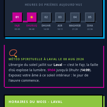
HEURES DE PRIÈRES AUJOURD'HUI
01
☀
02
03
04
05
FAJR
SHURUQ
DHUHR
ASR
MAGHRIB
ISHA
05:05
06:48
14:09
18:11
21:29
22:36
📿
MÉTÉO SPIRITUELLE À LAVAL LE 08 AUG 2026
L'énergie du soleil jaillit sur
Laval
— c'est le Fajr, la faille
d'où explose la lumière.
9h04
jusqu'à Dhuhr (
14:09
).
Exposez votre âme à ce soleil intérieur : le jour de
l'œuvre commence.
HORAIRES DU MOIS - LAVAL