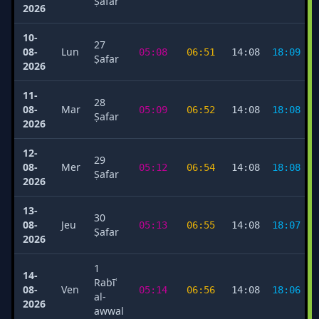
Ṣafar
2026
10-
27
08-
Lun
05:08
06:51
14:08
18:09
Ṣafar
2026
11-
28
08-
Mar
05:09
06:52
14:08
18:08
Ṣafar
2026
12-
29
08-
Mer
05:12
06:54
14:08
18:08
Ṣafar
2026
13-
30
08-
Jeu
05:13
06:55
14:08
18:07
Ṣafar
2026
1
14-
Rabīʿ
08-
Ven
05:14
06:56
14:08
18:06
al-
2026
awwal