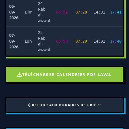
24
06-
Rabīʿ
09-
Dim
05:52
07:28
14:01
17:41
al-
2026
awwal
25
07-
Rabīʿ
09-
Lun
05:53
07:29
14:01
17:40
al-
2026
awwal
TÉLÉCHARGER CALENDRIER PDF LAVAL
RETOUR AUX HORAIRES DE PRIÈRE