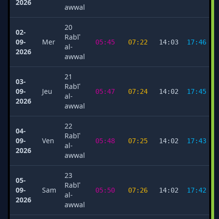
2026
awwal
20
02-
Rabīʿ
09-
Mer
05:45
07:22
14:03
17:46
al-
2026
awwal
21
03-
Rabīʿ
09-
Jeu
05:47
07:24
14:02
17:45
al-
2026
awwal
22
04-
Rabīʿ
09-
Ven
05:48
07:25
14:02
17:43
al-
2026
awwal
23
05-
Rabīʿ
09-
Sam
05:50
07:26
14:02
17:42
al-
2026
awwal