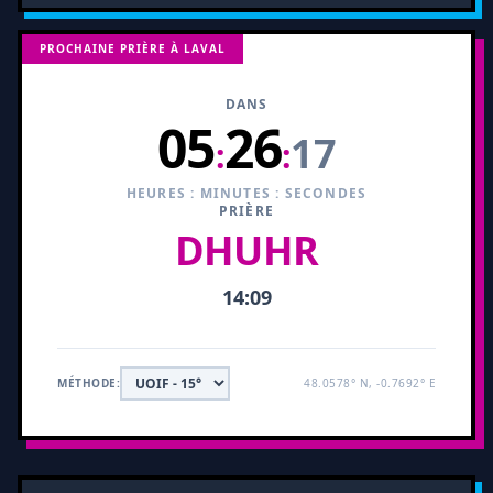
PROCHAINE PRIÈRE À LAVAL
DANS
05
26
16
:
:
HEURES : MINUTES : SECONDES
PRIÈRE
DHUHR
14:09
MÉTHODE:
48.0578° N, -0.7692° E