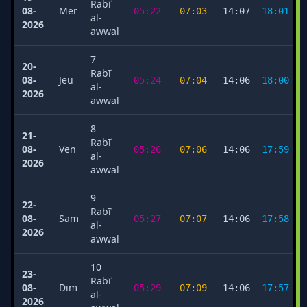
Rabīʿ
08-
Mer
05:22
07:03
14:07
18:01
al-
2026
awwal
7
20-
Rabīʿ
08-
Jeu
05:24
07:04
14:06
18:00
al-
2026
awwal
8
21-
Rabīʿ
08-
Ven
05:26
07:06
14:06
17:59
al-
2026
awwal
9
22-
Rabīʿ
08-
Sam
05:27
07:07
14:06
17:58
al-
2026
awwal
10
23-
Rabīʿ
08-
Dim
05:29
07:09
14:06
17:57
al-
2026