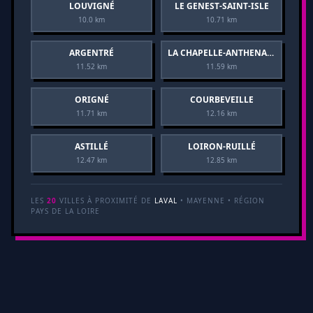
LOUVIGNÉ
LE GENEST-SAINT-ISLE
10.0 km
10.71 km
ARGENTRÉ
LA CHAPELLE-ANTHENAISE
11.52 km
11.59 km
ORIGNÉ
COURBEVEILLE
11.71 km
12.16 km
ASTILLÉ
LOIRON-RUILLÉ
12.47 km
12.85 km
LES
20
VILLES À PROXIMITÉ DE
LAVAL
• MAYENNE • RÉGION
PAYS DE LA LOIRE