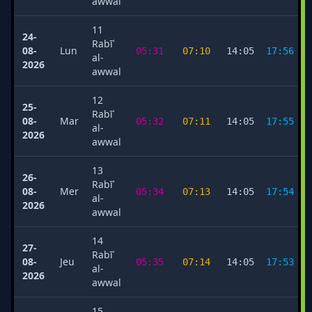
awwal
11
24-
Rabīʿ
08-
Lun
05:31
07:10
14:05
17:56
al-
2026
awwal
12
25-
Rabīʿ
08-
Mar
05:32
07:11
14:05
17:55
al-
2026
awwal
13
26-
Rabīʿ
08-
Mer
05:34
07:13
14:05
17:54
al-
2026
awwal
14
27-
Rabīʿ
08-
Jeu
05:35
07:14
14:05
17:53
al-
2026
awwal
15