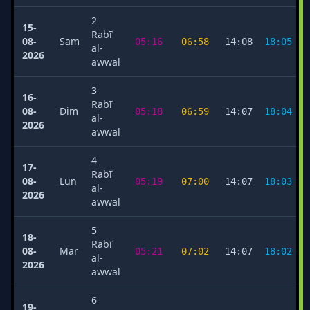
2
15-
Rabīʿ
08-
Sam
05:16
06:58
14:08
18:05
al-
2026
awwal
3
16-
Rabīʿ
08-
Dim
05:18
06:59
14:07
18:04
al-
2026
awwal
4
17-
Rabīʿ
08-
Lun
05:19
07:00
14:07
18:03
al-
2026
awwal
5
18-
Rabīʿ
08-
Mar
05:21
07:02
14:07
18:02
al-
2026
awwal
6
19-