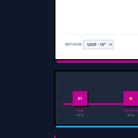
MÉTHODE:
01
☀
FAJR
SHURUQ
05:13
06:55