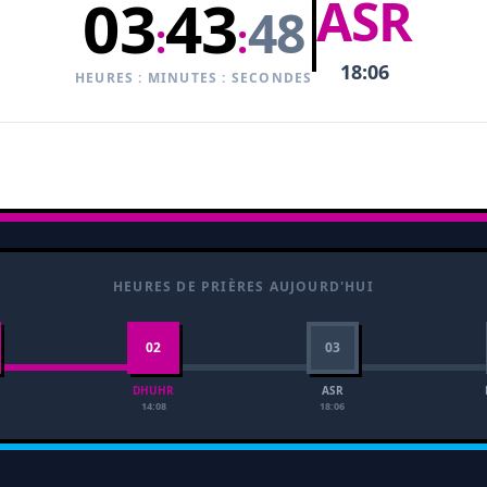
03
43
ASR
47
:
:
18:06
HEURES : MINUTES : SECONDES
HEURES DE PRIÈRES AUJOURD'HUI
02
03
DHUHR
ASR
14:08
18:06