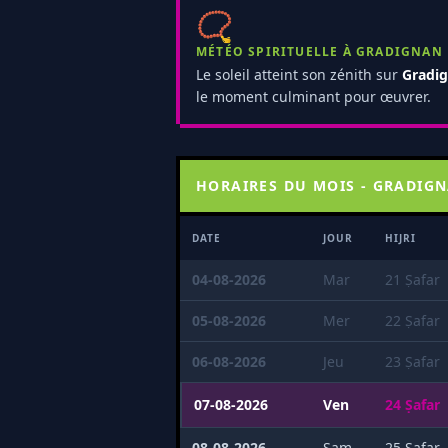
📿
MÉTÉO SPIRITUELLE À GRADIGNAN 
Le soleil atteint son zénith sur
Gradi
le moment culminant pour œuvrer.
HORAIRES DU MOIS - GRADIG
DATE
JOUR
HIJRI
04-08-2026
Mar
21 Ṣafar
05-08-2026
Mer
22 Ṣafar
06-08-2026
Jeu
23 Ṣafar
07-08-2026
Ven
24 Ṣafar
08-08-2026
Sam
25 Ṣafar