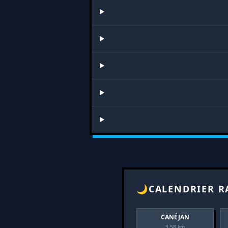
🌙
CALENDRIER R
CANÉJAN
3.58 km