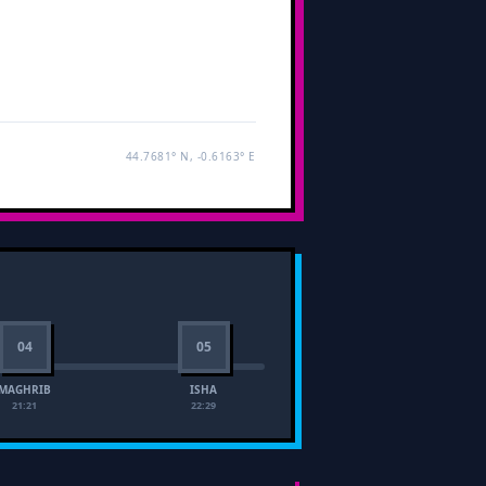
44.7681° N, -0.6163° E
04
05
MAGHRIB
ISHA
21:21
22:29