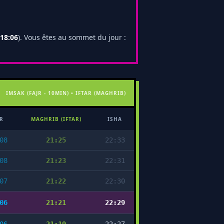
18:06
). Vous êtes au sommet du jour :
IMSAK (FAJR - 10MIN) • IFTAR (MAGHRIB)
R
MAGHRIB (IFTAR)
ISHA
08
21:25
22:33
08
21:23
22:31
07
21:22
22:30
06
21:21
22:29