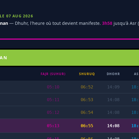
LE 07 AUG 2026
gnan
— Dhuhr, l'heure où tout devient manifeste.
3h58
jusqu'à Asr (
NAN
FAJR (SUHUR)
SHURUQ
DHOHR
AS
05:10
06:52
14:09
18:
05:11
06:53
14:08
18:
05:12
06:54
14:08
18:
05:13
06:55
14:08
18: