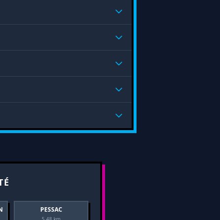
TÉ
N
PESSAC
5.48 km