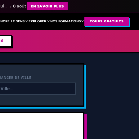
uil. → 8 août
EN SAVOIR PLUS
NDRE LE SENS
EXPLORER
NOS FORMATIONS
COURS GRATUITS
26
HANGER DE VILLE