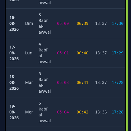
awwal
3
16-
Rabīʿ
08-
Dim
05:00
06:39
13:37
17:30
al-
2026
awwal
4
17-
Rabīʿ
08-
Lun
05:01
06:40
13:37
17:29
al-
2026
awwal
5
18-
Rabīʿ
08-
Mar
05:03
06:41
13:37
17:28
al-
2026
awwal
6
19-
Rabīʿ
08-
Mer
05:04
06:42
13:36
17:28
al-
2026
awwal