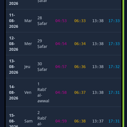
Ṣafar
2026
11-
28
08-
Mar
04:53
06:33
13:38
17:33
Ṣafar
2026
12-
29
08-
Mer
04:54
06:34
13:38
17:33
Ṣafar
2026
13-
30
08-
Jeu
04:57
06:36
13:38
17:32
Ṣafar
2026
1
14-
Rabīʿ
08-
Ven
04:58
06:37
13:38
17:31
al-
2026
awwal
2
15-
Rabīʿ
08-
Sam
04:59
06:38
13:37
17:31
al-
2026