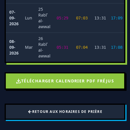
25
07-
Rabīʿ
09-
Lun
05:29
07:03
13:31
17:09
al-
2026
awwal
26
08-
Rabīʿ
09-
Mar
05:31
07:04
13:31
17:08
al-
2026
awwal
TÉLÉCHARGER CALENDRIER PDF FRÉJUS
RETOUR AUX HORAIRES DE PRIÈRE