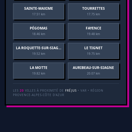
SAINTE-MAXIME
TOURRETTES
17.51 km
17.75 km
PÉGOMAS
FAYENCE
18.46 km
19.48 km
LA ROQUETTE-SUR-SIAGNE
LE TIGNET
19.52 km
19.75 km
LA MOTTE
AURIBEAU-SUR-SIAGNE
19.82 km
20.07 km
LES
20
VILLES À PROXIMITÉ DE
FRÉJUS
• VAR • RÉGION
PROVENCE-ALPES-CÔTE D'AZUR