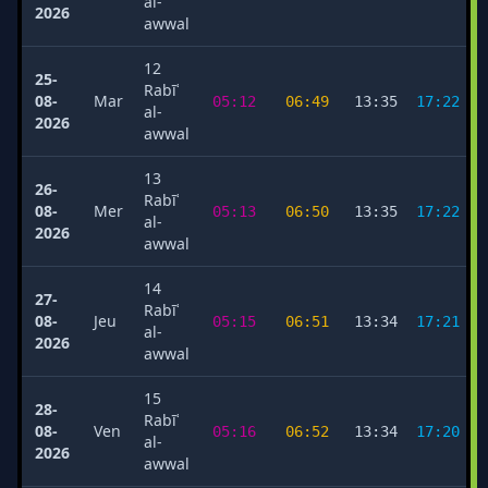
al-
2026
awwal
12
25-
Rabīʿ
08-
Mar
05:12
06:49
13:35
17:22
al-
2026
awwal
13
26-
Rabīʿ
08-
Mer
05:13
06:50
13:35
17:22
al-
2026
awwal
14
27-
Rabīʿ
08-
Jeu
05:15
06:51
13:34
17:21
al-
2026
awwal
15
28-
Rabīʿ
08-
Ven
05:16
06:52
13:34
17:20
al-
2026
awwal