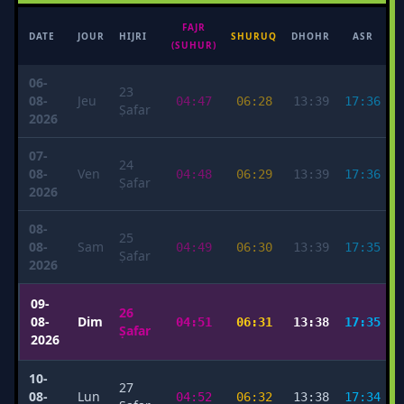
FAJR
M
DATE
JOUR
HIJRI
SHURUQ
DHOHR
ASR
(SUHUR)
06-
23
08-
Jeu
04:47
06:28
13:39
17:36
Ṣafar
2026
07-
24
08-
Ven
04:48
06:29
13:39
17:36
Ṣafar
2026
08-
25
08-
Sam
04:49
06:30
13:39
17:35
Ṣafar
2026
09-
26
08-
Dim
04:51
06:31
13:38
17:35
Ṣafar
2026
10-
27
08-
Lun
04:52
06:32
13:38
17:34