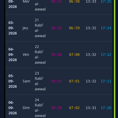
09-
Mer
05:23
06:58
13:33
17:15
al-
2026
awwal
21
03-
Rabīʿ
09-
Jeu
05:25
06:59
13:32
17:14
al-
2026
awwal
22
04-
Rabīʿ
09-
Ven
05:26
07:00
13:32
17:12
al-
2026
awwal
23
05-
Rabīʿ
09-
Sam
05:27
07:01
13:32
17:11
al-
2026
awwal
24
06-
Rabīʿ
09-
Dim
05:28
07:02
13:31
17:10
al-
2026
awwal