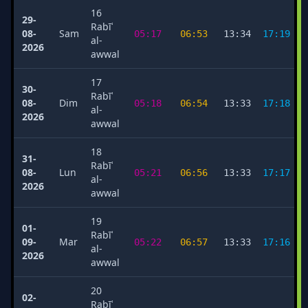
16
29-
Rabīʿ
08-
Sam
05:17
06:53
13:34
17:19
al-
2026
awwal
17
30-
Rabīʿ
08-
Dim
05:18
06:54
13:33
17:18
al-
2026
awwal
18
31-
Rabīʿ
08-
Lun
05:21
06:56
13:33
17:17
al-
2026
awwal
19
01-
Rabīʿ
09-
Mar
05:22
06:57
13:33
17:16
al-
2026
awwal
20
02-
Rabīʿ