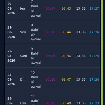
7
20-
Rabīʿ
08-
Jeu
05:05
06:43
13:36
17:27
al-
2026
awwal
8
21-
Rabīʿ
08-
Ven
05:06
06:44
13:36
17:26
al-
2026
awwal
9
22-
Rabīʿ
08-
Sam
05:09
06:46
13:36
17:25
al-
2026
awwal
10
23-
Rabīʿ
08-
Dim
05:10
06:47
13:36
17:24
al-
2026
awwal
11
24-
Rabīʿ
08-
Lun
05:11
06:48
13:35
17:23