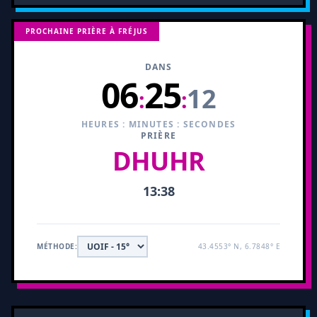
PROCHAINE PRIÈRE À FRÉJUS
DANS
06
25
11
:
:
HEURES : MINUTES : SECONDES
PRIÈRE
DHUHR
13:38
MÉTHODE:
43.4553° N, 6.7848° E