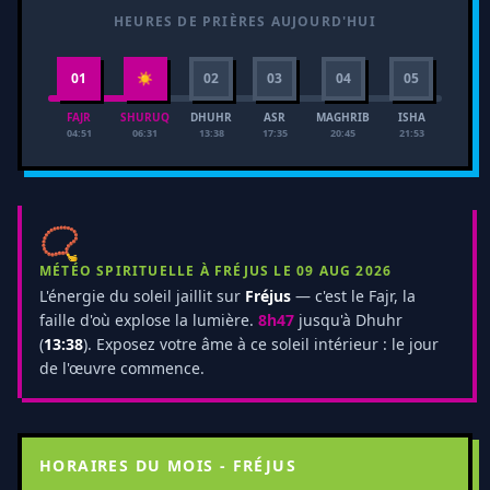
HEURES DE PRIÈRES AUJOURD'HUI
01
☀
02
03
04
05
FAJR
SHURUQ
DHUHR
ASR
MAGHRIB
ISHA
04:51
06:31
13:38
17:35
20:45
21:53
📿
MÉTÉO SPIRITUELLE À FRÉJUS LE 09 AUG 2026
L'énergie du soleil jaillit sur
Fréjus
— c'est le Fajr, la
faille d'où explose la lumière.
8h47
jusqu'à Dhuhr
(
13:38
). Exposez votre âme à ce soleil intérieur : le jour
de l'œuvre commence.
HORAIRES DU MOIS - FRÉJUS