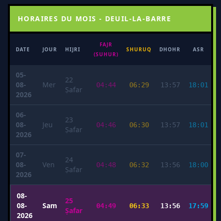
HORAIRES DU MOIS - DEUIL-LA-BARRE
FAJR
M
DATE
JOUR
HIJRI
SHURUQ
DHOHR
ASR
(SUHUR)
05-
22
08-
Mer
04:44
06:29
13:57
18:01
Ṣafar
2026
06-
23
08-
Jeu
04:46
06:30
13:57
18:01
Ṣafar
2026
07-
24
08-
Ven
04:48
06:32
13:56
18:00
Ṣafar
2026
08-
25
08-
Sam
04:49
06:33
13:56
17:59
Ṣafar
2026