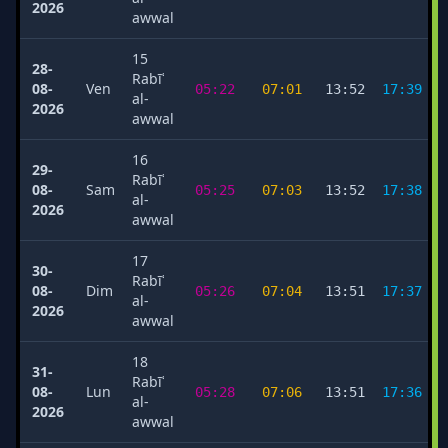
2026
awwal
15
28-
Rabīʿ
08-
Ven
05:22
07:01
13:52
17:39
al-
2026
awwal
16
29-
Rabīʿ
08-
Sam
05:25
07:03
13:52
17:38
al-
2026
awwal
17
30-
Rabīʿ
08-
Dim
05:26
07:04
13:51
17:37
al-
2026
awwal
18
31-
Rabīʿ
08-
Lun
05:28
07:06
13:51
17:36
al-
2026
awwal