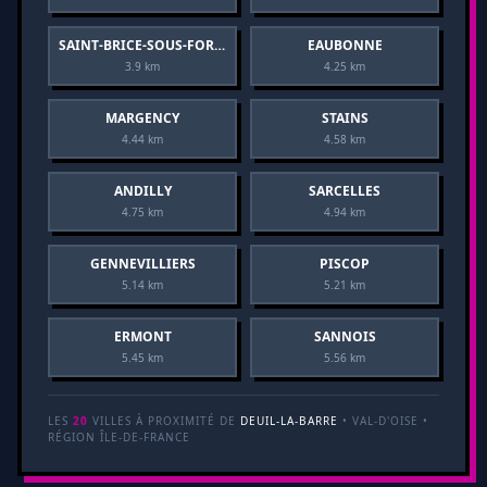
SAINT-BRICE-SOUS-FORÊT
EAUBONNE
3.9 km
4.25 km
MARGENCY
STAINS
4.44 km
4.58 km
ANDILLY
SARCELLES
4.75 km
4.94 km
GENNEVILLIERS
PISCOP
5.14 km
5.21 km
ERMONT
SANNOIS
5.45 km
5.56 km
LES
20
VILLES À PROXIMITÉ DE
DEUIL-LA-BARRE
• VAL-D'OISE •
RÉGION ÎLE-DE-FRANCE