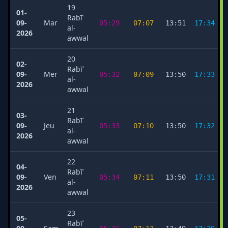
19
01-
Rabīʿ
09-
Mar
05:29
07:07
13:51
17:34
al-
2026
awwal
20
02-
Rabīʿ
09-
Mer
05:32
07:09
13:50
17:33
al-
2026
awwal
21
03-
Rabīʿ
09-
Jeu
05:33
07:10
13:50
17:32
al-
2026
awwal
22
04-
Rabīʿ
09-
Ven
05:34
07:11
13:50
17:31
al-
2026
awwal
23
05-
Rabīʿ