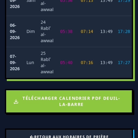
09-
Sam
05:36
07:13
13:49
17:29
al-
2026
awwal
24
06-
Rabīʿ
09-
Dim
05:38
07:14
13:49
17:28
al-
2026
awwal
25
07-
Rabīʿ
09-
Lun
05:40
07:16
13:49
17:27
al-
2026
awwal
TÉLÉCHARGER CALENDRIER PDF DEUIL-
LA-BARRE
RETOUR AUX HORAIRES DE PRIÈRE