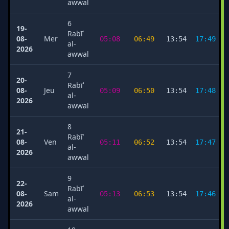
awwal
6
19-
Rabīʿ
08-
Mer
05:08
06:49
13:54
17:49
al-
2026
awwal
7
20-
Rabīʿ
08-
Jeu
05:09
06:50
13:54
17:48
al-
2026
awwal
8
21-
Rabīʿ
08-
Ven
05:11
06:52
13:54
17:47
al-
2026
awwal
9
22-
Rabīʿ
08-
Sam
05:13
06:53
13:54
17:46
al-
2026
awwal