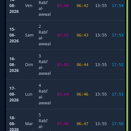
Rabīʿ
08-
Ven
05:00
06:42
13:55
17:54
al-
2026
awwal
2
15-
Rabīʿ
08-
Sam
05:01
06:43
13:55
17:53
al-
2026
awwal
3
16-
Rabīʿ
08-
Dim
05:02
06:44
13:55
17:52
al-
2026
awwal
4
17-
Rabīʿ
08-
Lun
05:04
06:46
13:55
17:51
al-
2026
awwal
5
18-
Rabīʿ
08-
Mar
05:06
06:47
13:55
17:50
al-
2026