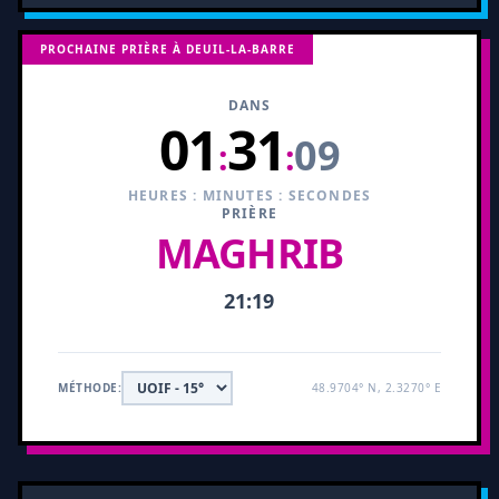
PROCHAINE PRIÈRE À DEUIL-LA-BARRE
DANS
01
31
08
:
:
HEURES : MINUTES : SECONDES
PRIÈRE
MAGHRIB
21:19
MÉTHODE:
48.9704° N, 2.3270° E