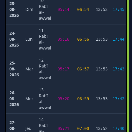
10
23-
Rabīʿ
08-
Dim
05:14
06:54
13:53
17:45
al-
2026
awwal
11
24-
Rabīʿ
08-
Lun
05:16
06:56
13:53
17:44
al-
2026
awwal
12
25-
Rabīʿ
08-
Mar
05:17
06:57
13:53
17:43
al-
2026
awwal
13
26-
Rabīʿ
08-
Mer
05:20
06:59
13:53
17:42
al-
2026
awwal
14
27-
Rabīʿ
08-
Jeu
05:21
07:00
13:52
17:40
al-