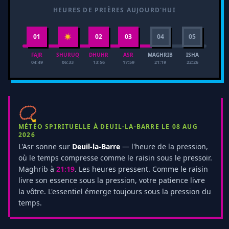
HEURES DE PRIÈRES AUJOURD'HUI
01
☀
02
03
04
05
FAJR
SHURUQ
DHUHR
ASR
MAGHRIB
ISHA
04:49
06:33
13:56
17:59
21:19
22:26
📿
MÉTÉO SPIRITUELLE À DEUIL-LA-BARRE LE 08 AUG
2026
L'Asr sonne sur
Deuil-la-Barre
— l'heure de la pression,
où le temps compresse comme le raisin sous le pressoir.
Maghrib à
21:19
. Les heures pressent. Comme le raisin
livre son essence sous la pression, votre patience livre
la vôtre. L'essentiel émerge toujours sous la pression du
temps.