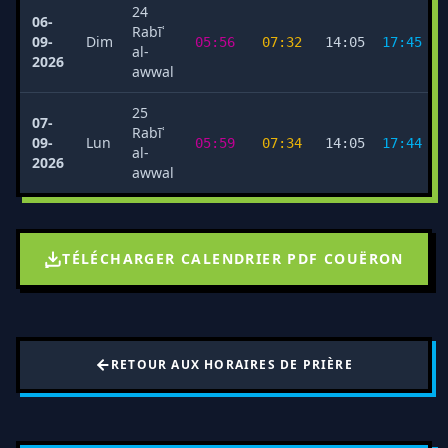
24
06-
Rabīʿ
09-
Dim
05:56
07:32
14:05
17:45
al-
2026
awwal
25
07-
Rabīʿ
09-
Lun
05:59
07:34
14:05
17:44
al-
2026
awwal
TÉLÉCHARGER CALENDRIER PDF COUËRON
RETOUR AUX HORAIRES DE PRIÈRE