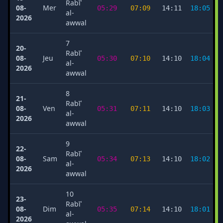
Rabīʿ
08-
Mer
05:29
07:09
14:11
18:05
al-
2026
awwal
7
20-
Rabīʿ
08-
Jeu
05:30
07:10
14:10
18:04
al-
2026
awwal
8
21-
Rabīʿ
08-
Ven
05:31
07:11
14:10
18:03
al-
2026
awwal
9
22-
Rabīʿ
08-
Sam
05:34
07:13
14:10
18:02
al-
2026
awwal
10
23-
Rabīʿ
08-
Dim
05:35
07:14
14:10
18:01
al-
2026