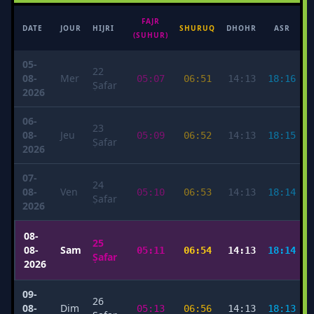
FAJR
M
DATE
JOUR
HIJRI
SHURUQ
DHOHR
ASR
(SUHUR)
05-
22
08-
Mer
05:07
06:51
14:13
18:16
Ṣafar
2026
06-
23
08-
Jeu
05:09
06:52
14:13
18:15
Ṣafar
2026
07-
24
08-
Ven
05:10
06:53
14:13
18:14
Ṣafar
2026
08-
25
08-
Sam
05:11
06:54
14:13
18:14
Ṣafar
2026
09-
26
08-
Dim
05:13
06:56
14:13
18:13