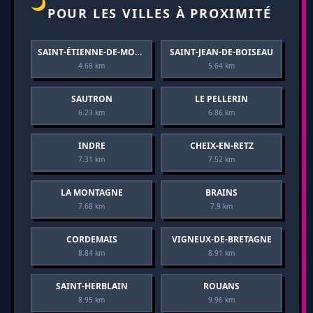
🌙
POUR LES VILLES À PROXIMITÉ
SAINT-ÉTIENNE-DE-MONTLUC
SAINT-JEAN-DE-BOISEAU
4.68 km
5.64 km
SAUTRON
LE PELLERIN
6.23 km
6.86 km
INDRE
CHEIX-EN-RETZ
7.31 km
7.52 km
LA MONTAGNE
BRAINS
7.68 km
7.9 km
CORDEMAIS
VIGNEUX-DE-BRETAGNE
8.84 km
8.91 km
SAINT-HERBLAIN
ROUANS
8.95 km
9.96 km