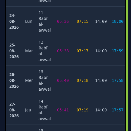
awwal
11
24-
Rabīʿ
08-
Lun
05:36
07:15
14:09
18:00
al-
2026
awwal
12
25-
Rabīʿ
08-
Mar
05:38
07:17
14:09
17:59
al-
2026
awwal
13
26-
Rabīʿ
08-
Mer
05:40
07:18
14:09
17:58
al-
2026
awwal
14
27-
Rabīʿ
08-
Jeu
05:41
07:19
14:09
17:57
al-
2026
awwal
15