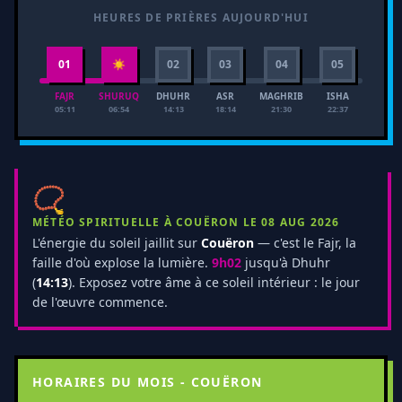
HEURES DE PRIÈRES AUJOURD'HUI
01
☀
02
03
04
05
FAJR
SHURUQ
DHUHR
ASR
MAGHRIB
ISHA
05:11
06:54
14:13
18:14
21:30
22:37
📿
MÉTÉO SPIRITUELLE À COUËRON LE 08 AUG 2026
L'énergie du soleil jaillit sur
Couëron
— c'est le Fajr, la
faille d'où explose la lumière.
9h02
jusqu'à Dhuhr
(
14:13
). Exposez votre âme à ce soleil intérieur : le jour
de l'œuvre commence.
HORAIRES DU MOIS - COUËRON