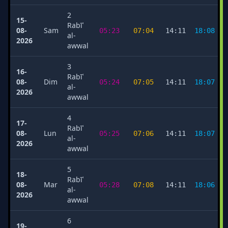
2
15-
Rabīʿ
08-
Sam
05:23
07:04
14:11
18:08
al-
2026
awwal
3
16-
Rabīʿ
08-
Dim
05:24
07:05
14:11
18:07
al-
2026
awwal
4
17-
Rabīʿ
08-
Lun
05:25
07:06
14:11
18:07
al-
2026
awwal
5
18-
Rabīʿ
08-
Mar
05:28
07:08
14:11
18:06
al-
2026
awwal
6
19-