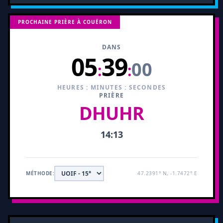
PROCHAINE PRIÈRE À COUËRON
DANS
05
38
59
:
:
HEURES : MINUTES : SECONDES
PRIÈRE
DHUHR
14:13
MÉTHODE:
47.2391° N, -1.7472° E