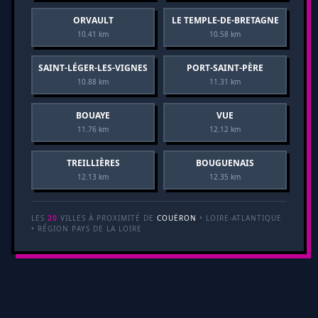
ORVAULT
LE TEMPLE-DE-BRETAGNE
10.41 km
10.58 km
SAINT-LÉGER-LES-VIGNES
PORT-SAINT-PÈRE
10.88 km
11.31 km
BOUAYE
VUE
11.76 km
12.12 km
TREILLIÈRES
BOUGUENAIS
12.13 km
12.35 km
LES
20
VILLES À PROXIMITÉ DE
COUËRON
• LOIRE-ATLANTIQUE
• RÉGION PAYS DE LA LOIRE