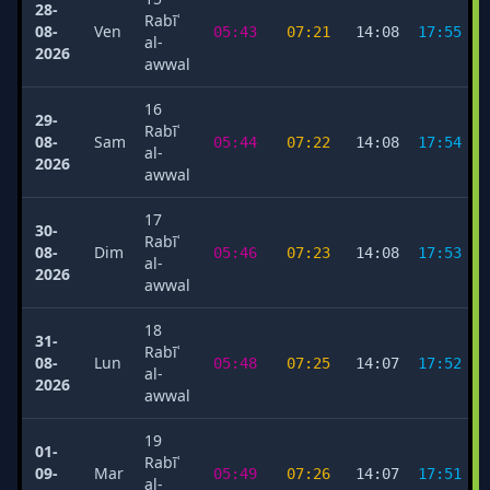
28-
Rabīʿ
08-
Ven
05:43
07:21
14:08
17:55
al-
2026
awwal
16
29-
Rabīʿ
08-
Sam
05:44
07:22
14:08
17:54
al-
2026
awwal
17
30-
Rabīʿ
08-
Dim
05:46
07:23
14:08
17:53
al-
2026
awwal
18
31-
Rabīʿ
08-
Lun
05:48
07:25
14:07
17:52
al-
2026
awwal
19
01-
Rabīʿ
09-
Mar
05:49
07:26
14:07
17:51
al-