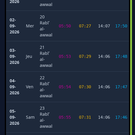
2026
awwal
20
02-
Rabīʿ
09-
Mer
05:50
07:27
14:07
17:50
al-
2026
awwal
21
03-
Rabīʿ
09-
Jeu
05:53
07:29
14:06
17:48
al-
2026
awwal
22
04-
Rabīʿ
09-
Ven
05:54
07:30
14:06
17:47
al-
2026
awwal
23
05-
Rabīʿ
09-
Sam
05:55
07:31
14:06
17:46
al-
2026
awwal