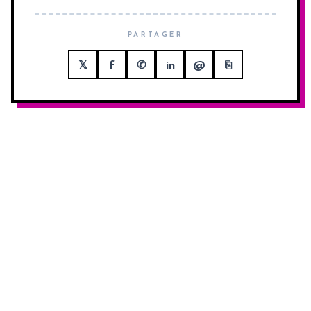
PARTAGER
𝕏
f
✆
in
@
⎘