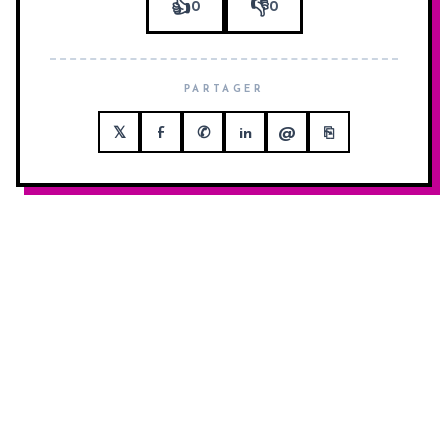
👍
👎
0
0
PARTAGER
𝕏
f
✆
in
@
⎘