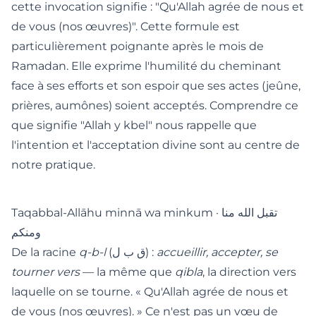
cette invocation signifie : "Qu'Allah agrée de nous et
de vous (nos œuvres)". Cette formule est
particulièrement poignante après le mois de
Ramadan. Elle exprime l'humilité du cheminant
face à ses efforts et son espoir que ses actes (jeûne,
prières, aumônes) soient acceptés. Comprendre
ce
que signifie "Allah y kbel"
nous rappelle que
l'intention et l'acceptation divine sont au centre de
notre pratique.
Taqabbal-Allāhu minnā wa minkum · تقبل الله منا
ومنكم
De la racine
q-b-l
(ق ب ل) :
accueillir, accepter, se
tourner vers
— la même que
qibla
, la direction vers
laquelle on se tourne. « Qu'Allah agrée de nous et
de vous (nos œuvres). » Ce n'est pas un vœu de