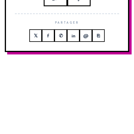
PARTAGER
𝕏
f
✆
in
@
⎘