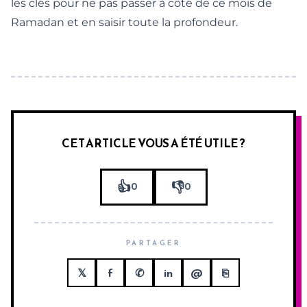
les clés pour ne pas passer à côté de ce mois de
Ramadan
et en saisir toute la profondeur.
CET ARTICLE VOUS A ÉTÉ UTILE ?
👍
👎
0
0
PARTAGER
𝕏
f
✆
in
@
⎘