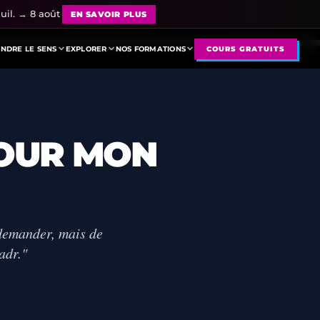
uil. → 8 août
EN SAVOIR PLUS
NDRE LE SENS
EXPLORER
NOS FORMATIONS
COURS GRATUITS
POUR MON
 demander, mais de
adr."