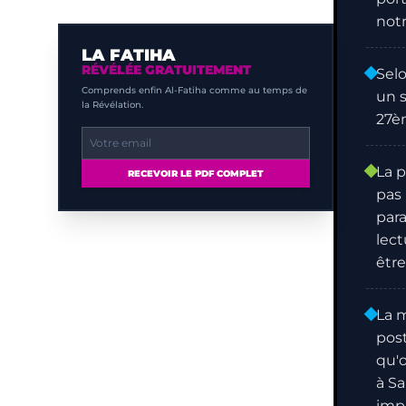
notr
LA FATIHA
RÉVÉLÉE GRATUITEMENT
Selo
Comprends enfin Al-Fatiha comme au temps de
un s
la Révélation.
27è
La p
RECEVOIR LE PDF COMPLET
pas 
para
lect
être
La m
pos
qu'o
à Sa
impl