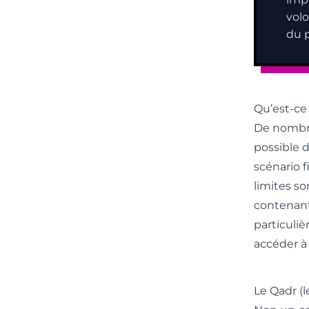
volo
du p
Qu’est-ce 
De nombre
possible d
scénario 
limites so
contenant
particuliè
accéder à
Le Qadr (l