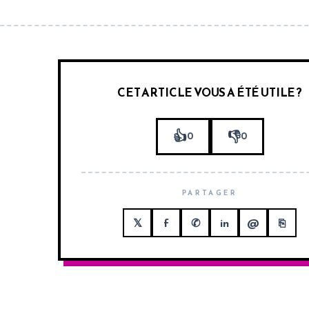
CET ARTICLE VOUS A ÉTÉ UTILE ?
👍
👎
0
0
PARTAGER
𝕏
f
✆
in
@
⎘