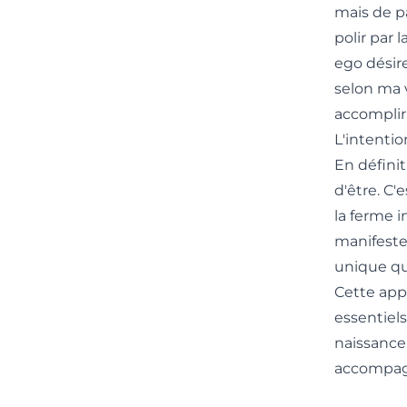
mais de pa
polir par 
ego désire
selon ma 
accomplir 
L'intentio
En définit
d'être. C'
la ferme i
manifeste 
unique qu
Cette app
essentiels
naissance
accompagn