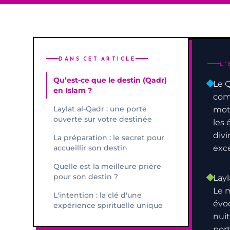
DANS CET ARTICLE
L'
Qu’est-ce que le destin (Qadr)
Le Q
en Islam ?
comm
Laylat al-Qadr : une porte
mot
ouverte sur votre destinée
les 
divi
La préparation : le secret pour
accueillir son destin
exc
Quelle est la meilleure prière
pour son destin ?
Layl
Le m
L'intention : la clé d'une
évoq
expérience spirituelle unique
nuit
port