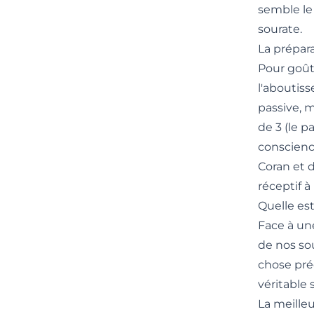
semble le
sourate.
La prépara
Pour goûte
l'aboutis
passive, 
de 3 (le p
conscienc
Coran et 
réceptif à
Quelle est
Face à une
de nos sou
chose pré
véritable 
La meille