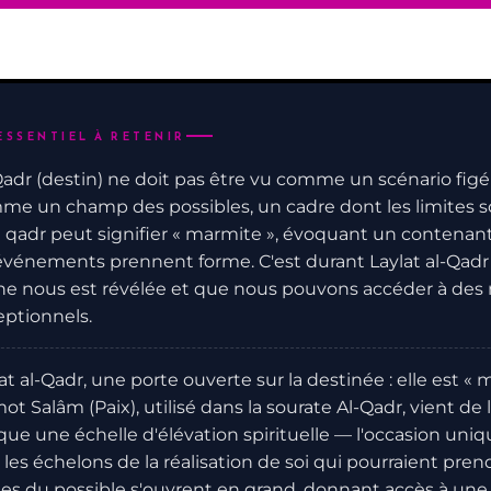
ESSENTIEL À RETENIR
adr (destin) ne doit pas être vu comme un scénario figé 
e un champ des possibles, un cadre dont les limites son
 qadr peut signifier « marmite », évoquant un contenant
événements prennent forme. C'est durant Laylat al-Qadr
ne nous est révélée et que nous pouvons accéder à des n
eptionnels.
at al-Qadr, une porte ouverte sur la destinée : elle est « 
ot Salâm (Paix), utilisé dans la sourate Al-Qadr, vient de 
ue une échelle d'élévation spirituelle — l'occasion uniq
 les échelons de la réalisation de soi qui pourraient pren
es du possible s'ouvrent en grand, donnant accès à une