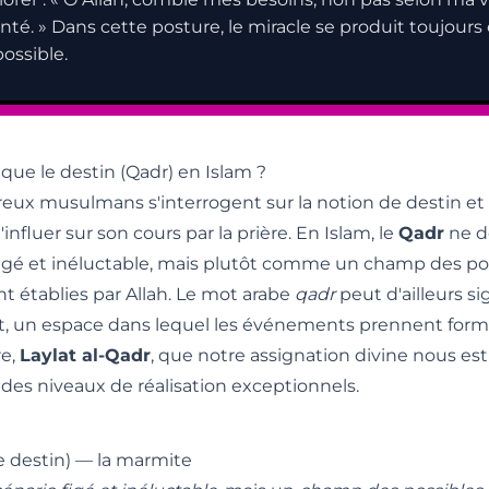
nté. » Dans cette posture, le miracle se produit toujours
ossible.
que le destin (Qadr) en Islam ?
ux musulmans s'interrogent sur la notion de destin et 
'influer sur son cours par la prière. En Islam, le
Qadr
ne d
figé et inéluctable, mais plutôt comme un champ des pos
nt établies par Allah. Le mot arabe
qadr
peut d'ailleurs s
, un espace dans lequel les événements prennent forme
re,
Laylat al-Qadr
, que notre assignation divine nous e
 des niveaux de réalisation exceptionnels.
e destin) — la marmite