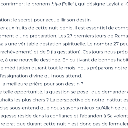
 confirmer : le pronom
hiya
("elle"), qui désigne Laylat a
tion : le secret pour accueillir son destin
r aux fruits de cette nuit bénie, il est essentiel de com
sement d'une préparation. Les 27 premiers jours de Ram
mais une véritable gestation spirituelle. Le nombre 27 p
arachèvement) et de 9 (la gestation). Ces jours nous prép
e, à une nouvelle destinée. En cultivant de bonnes habit
de méditation durant tout le mois, nous préparons notr
 l'assignation divine qui nous attend.
 la meilleure prière pour son destin ?
 telle opportunité, la question se pose : que demander à A
haits les plus chers ? La perspective de notre institut 
cise sous-entend que nous savons mieux qu'Allah ce qui 
sagesse réside dans la confiance et l'abandon à Sa volont
ure pratique durant cette nuit n'est donc pas de formul