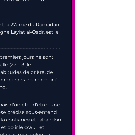
 est la 27ème du Ramadan ;
igne Laylat al-Qadr, est le
7 premiers jours ne sont
le (27 = 3 [le
abitudes de prière, de
s préparons notre cœur à
nd.
ais d'un état d'être : une
ose précise sous-entend
t la confiance et l'abandon
et polir le cœur, et
olonté, mais selon Ta