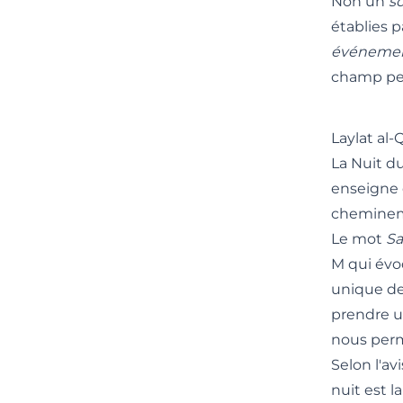
Non un
sc
établies p
événemen
champ peu
Laylat al-
La Nuit du
enseigne 
cheminem
Le mot
S
M qui évoq
unique de 
prendre u
nous perm
Selon l'av
nuit est 