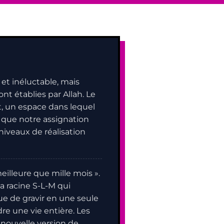
et inéluctable, mais
t établies par Allah. Le
, un espace dans lequel
 que notre assignation
iveaux de réalisation
meilleure que mille mois ».
la racine S-L-M qui
ue de gravir en une seule
dre une vie entière. Les
 nouvelle version de