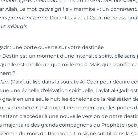
énario figé et inéluctable
, mais un
champ des possibles
ar Allah. Le mot
qadr
signifie « marmite » : un
contenant,
ts prennent forme
. Durant Laylat al-Qadr, notre assign
t s'
élargir
.
Qadr : une porte ouverte sur votre destinée
 Destin est un moment d'une intensité spirituelle sans p
qu'elle est meilleure que mille mois. Mais que signifie 
ent ?
alâm
(Paix), utilisé dans la sourate Al-Qadr pour décrire cet
ue une échelle d'élévation spirituelle. Laylat al-Qadr e
gravir en une seule nuit les échelons de la réalisation d
ne vie entière. C'est durant ce moment que les portes d
ettant d'accéder à une nouvelle version de notre destiné
is majoritaire des grands compagnons du Prophète (paix e
la 27ème du mois de Ramadan. Un signe subtil dans la s