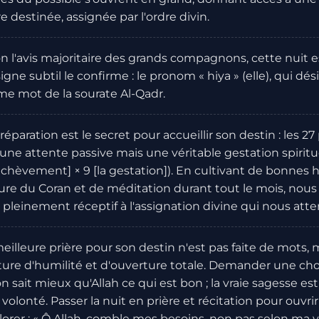
e destinée, assignée par l'ordre divin.
n l'avis majoritaire des grands compagnons, cette nuit
igne subtil le confirme : le pronom « hiya » (elle), qui dés
me mot de la sourate Al-Qadr.
réparation est le secret pour accueillir son destin : les 2
une attente passive mais une véritable gestation spirituel
chèvement] × 9 [la gestation]). En cultivant de bonnes h
ure du Coran et de méditation durant tout le mois, nou
 pleinement réceptif à l'assignation divine qui nous atte
eilleure prière pour son destin n'est pas faite de mots, m
ture d'humilité et d'ouverture totale. Demander une ch
n sait mieux qu'Allah ce qui est bon ; la vraie sagesse es
 volonté. Passer la nuit en prière et récitation pour ouvrir 
orer : « Ô Allah, comble mes besoins, non pas selon ma v